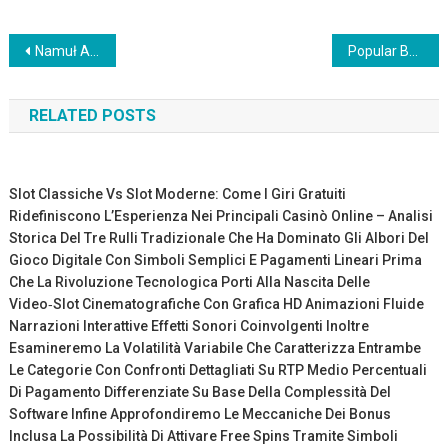
No-
Deposit
Post
Namuł Alternatywa I Przetwarzanie Metr rollchain online casino _ PL Collect Bonus
Popular Bandit Cu Un Singur Braț Și Tablă Retragere Grosvenor Casino — România Start Playing
Bonus
navigation
With
Free
RELATED POSTS
Registration
—
Provides
Slot Classiche Vs Slot Moderne: Come I Giri Gratuiti
A
Ridefiniscono L’Esperienza Nei Principali Casinò Online – Analisi
Lot
Storica Del Tre Rulli Tradizionale Che Ha Dominato Gli Albori Del
Of
Gioco Digitale Con Simboli Semplici E Pagamenti Lineari Prima
Play
Che La Rivoluzione Tecnologica Porti Alla Nascita Delle
Time
Video‑Slot Cinematografiche Con Grafica HD Animazioni Fluide
And
Narrazioni Interattive Effetti Sonori Coinvolgenti Inoltre
Higher
Esamineremo La Volatilità Variabile Che Caratterizza Entrambe
Funds
Le Categorie Con Confronti Dettagliati Su RTP Medio Percentuali
Potential.
Di Pagamento Differenziate Su Base Della Complessità Del
Online
Software Infine Approfondiremo Le Meccaniche Dei Bonus
FortuneJack
Inclusa La Possibilità Di Attivare Free Spins Tramite Simboli