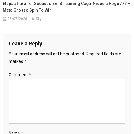
Etapas Para Ter Sucesso Em Streaming Caça-Níqueis Fogo777 —
Mato Grosso Spin To Win
25/07/2026
Skying
Leave a Reply
Your email address will not be published.
Required fields are
marked
*
Comment
*
Name
*