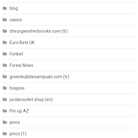
blog
casino
chirurgiensherbrooke.com (tr)
Euro Bets UK
Fonbet
Forew News
greenbubblesampuan.com (tr)
hospice
jordanoutlet.shop (en)
Pin-up AZ
pinco
pinco (1)