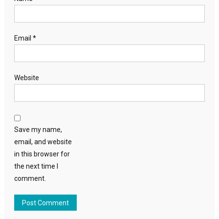
Email
*
Website
Save my name,
email, and website
in this browser for
the next time I
comment.