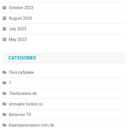
October 2023
August 2023
July 2023
May 2023
CATEGORIES
! Без рубрики
1
7slotscasino.de
annuaire.tunisie.co
Betwoon TR
blazespinscasino.com.de