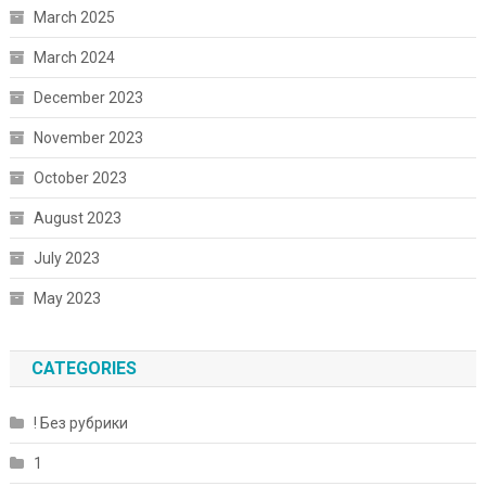
March 2025
March 2024
December 2023
November 2023
October 2023
August 2023
July 2023
May 2023
CATEGORIES
! Без рубрики
1