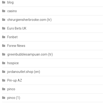
blog
casino
chirurgiensherbrooke.com (tr)
Euro Bets UK
Fonbet
Forew News
greenbubblesampuan.com (tr)
hospice
jordanoutlet.shop (en)
Pin-up AZ
pinco
pinco (1)