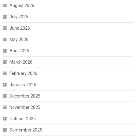
August 2026
July 2026
June 2026
May 2026
April 2026
March 2026
February 2026
January 2026
December 2025
November 2025
October 2025
September 2025