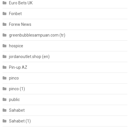
Euro Bets UK
Fonbet
Forew News
greenbubblesampuan.com (tr)
hospice
jordanoutlet.shop (en)
Pin-up AZ
pinco
pinco (1)
public
Sahabet
Sahabet (1)