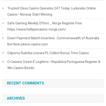
Trusted Cleos Casino Operates 247 Today. Luckyvibe Online
Casino • Norway Start Winning
Safe Gaming Weekly Offers _ Norge Register Free
https://www.hellspincasino-norge.com/
Down Payment Match Incentive · Commonwealth of Australia
Bet Now jokera-casino.com
Odporny Ruletka Liniowa PL Collect Bonus Trino Casino
O Cassino Ozwin É Legítimo • República Portuguesa Register &
Win Casino Betclic
RECENT COMMENTS
ARCHIVES