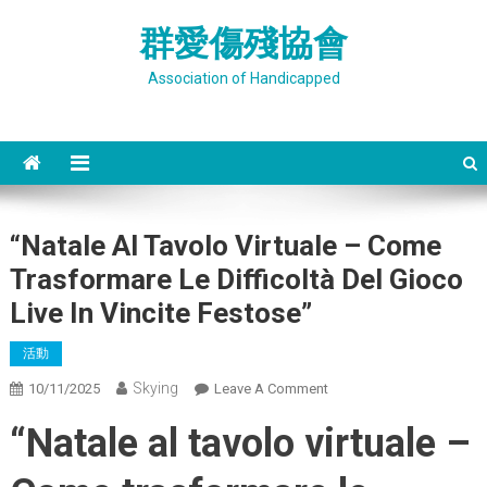
Skip
群愛傷殘協會
to
content
Association of Handicapped
“Natale Al Tavolo Virtuale – Come
Trasformare Le Difficoltà Del Gioco
Live In Vincite Festose”
活動
Skying
On
10/11/2025
Leave A Comment
“Natale
“Natale al tavolo virtuale –
Al
Tavolo