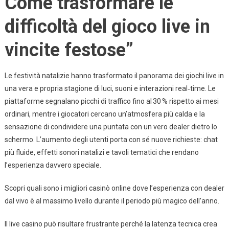
Come trasformare le
Virtuale
–
difficoltà del gioco live in
Come
Trasformare
vincite festose”
Le
Difficoltà
Del
Le festività natalizie hanno trasformato il panorama dei giochi live in
Gioco
una vera e propria stagione di luci, suoni e interazioni real‑time. Le
Live
piattaforme segnalano picchi di traffico fino al 30 % rispetto ai mesi
In
ordinari, mentre i giocatori cercano un’atmosfera più calda e la
Vincite
sensazione di condividere una puntata con un vero dealer dietro lo
Festose”
schermo. L’aumento degli utenti porta con sé nuove richieste: chat
più fluide, effetti sonori natalizi e tavoli tematici che rendano
l’esperienza davvero speciale.
Scopri quali sono i migliori casinò online dove l’esperienza con dealer
dal vivo è al massimo livello durante il periodo più magico dell’anno.
Il live casino può risultare frustrante perché la latenza tecnica crea