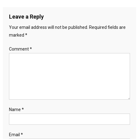
Leave a Reply
Your email address will not be published.
Required fields are
marked
*
Comment
*
Name
*
Email
*