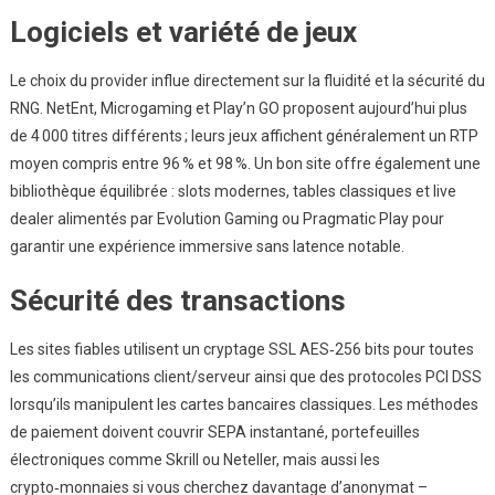
Logiciels et variété de jeux
Le choix du provider influe directement sur la fluidité et la sécurité du
RNG. NetEnt, Microgaming et Play’n GO proposent aujourd’hui plus
de 4 000 titres différents ; leurs jeux affichent généralement un RTP
moyen compris entre 96 % et 98 %. Un bon site offre également une
bibliothèque équilibrée : slots modernes, tables classiques et live
dealer alimentés par Evolution Gaming ou Pragmatic Play pour
garantir une expérience immersive sans latence notable.
Sécurité des transactions
Les sites fiables utilisent un cryptage SSL AES‑256 bits pour toutes
les communications client/serveur ainsi que des protocoles PCI DSS
lorsqu’ils manipulent les cartes bancaires classiques. Les méthodes
de paiement doivent couvrir SEPA instantané, portefeuilles
électroniques comme Skrill ou Neteller, mais aussi les
crypto‑monnaies si vous cherchez davantage d’anonymat –