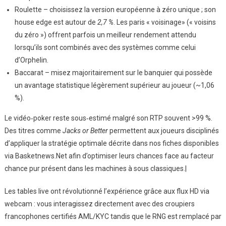
Roulette – choisissez la version européenne à zéro unique ; son
house edge est autour de
2,7 %
. Les paris « voisinage» (« voisins
du zéro ») offrent parfois un meilleur rendement attendu
lorsqu’ils sont combinés avec des systèmes comme celui
d’Orphelin.
Baccarat – misez majoritairement sur le banquier qui possède
un avantage statistique légèrement supérieur au joueur (~1,06
%).
Le vidéo‑poker reste sous‑estimé malgré son RTP souvent >99 %.
Des titres comme
Jacks or Better
permettent aux joueurs disciplinés
d’appliquer la stratégie optimale décrite dans nos fiches disponibles
via Basketnews.Net afin d’optimiser leurs chances face au facteur
chance pur présent dans les machines à sous classiques.|
Les tables live ont révolutionné l’expérience grâce aux flux HD via
webcam : vous interagissez directement avec des croupiers
francophones certifiés AML/KYC tandis que le RNG est remplacé par