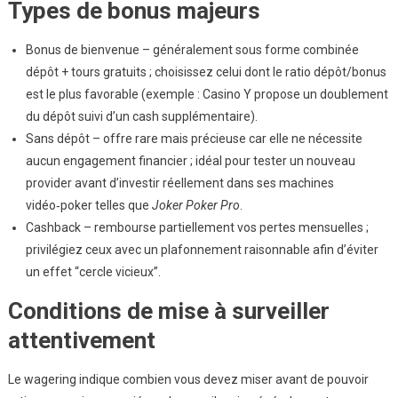
Types de bonus majeurs
Bonus de bienvenue – généralement sous forme combinée
dépôt + tours gratuits ; choisissez celui dont le ratio dépôt/bonus
est le plus favorable (exemple : Casino Y propose un doublement
du dépôt suivi d’un cash supplémentaire).
Sans dépôt – offre rare mais précieuse car elle ne nécessite
aucun engagement financier ; idéal pour tester un nouveau
provider avant d’investir réellement dans ses machines
vidéo‑poker telles que
Joker Poker Pro
.
Cashback – rembourse partiellement vos pertes mensuelles ;
privilégiez ceux avec un plafonnement raisonnable afin d’éviter
un effet “cercle vicieux”.
Conditions de mise à surveiller
attentivement
Le wagering indique combien vous devez miser avant de pouvoir