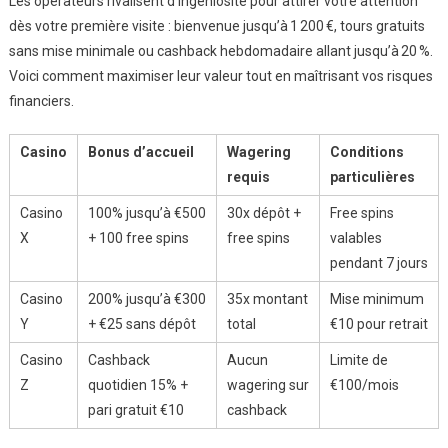
Les opérateurs rivalisent d’ingéniosité pour attirer votre attention
dès votre première visite : bienvenue jusqu’à 1 200 €, tours gratuits
sans mise minimale ou cashback hebdomadaire allant jusqu’à 20 %.
Voici comment maximiser leur valeur tout en maîtrisant vos risques
financiers.
Casino
Bonus d’accueil
Wagering
Conditions
requis
particulières
Casino
100% jusqu’à €500
30x dépôt +
Free spins
X
+ 100 free spins
free spins
valables
pendant 7 jours
Casino
200% jusqu’à €300
35x montant
Mise minimum
Y
+ €25 sans dépôt
total
€10 pour retrait
Casino
Cashback
Aucun
Limite de
Z
quotidien 15% +
wagering sur
€100/mois
pari gratuit €10
cashback