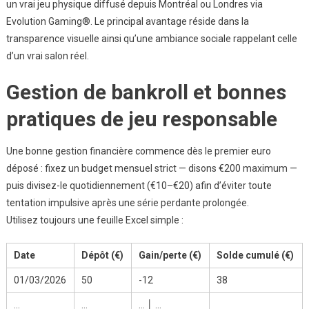
un vrai jeu physique diffusé depuis Montréal ou Londres via
Evolution Gaming®. Le principal avantage réside dans la
transparence visuelle ainsi qu’une ambiance sociale rappelant celle
d’un vrai salon réel.
Gestion de bankroll et bonnes
pratiques de jeu responsable
Une bonne gestion financière commence dès le premier euro
déposé : fixez un budget mensuel strict — disons €200 maximum —
puis divisez-le quotidiennement (€10–€20) afin d’éviter toute
tentation impulsive après une série perdante prolongée.
Utilisez toujours une feuille Excel simple :
Date
Dépôt (€)
Gain/perte (€)
Solde cumulé (€)
01/03/2026
50
-12
38
…
…
… │ …