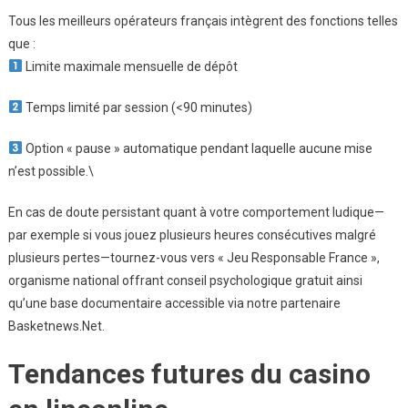
Tous les meilleurs opérateurs français intègrent des fonctions telles
que :
Limite maximale mensuelle de dépôt
Temps limité par session (<90 minutes)
Option « pause » automatique pendant laquelle aucune mise
n’est possible.\
En cas de doute persistant quant à votre comportement ludique—
par exemple si vous jouez plusieurs heures consécutives malgré
plusieurs pertes—tournez-vous vers « Jeu Responsable France »,
organisme national offrant conseil psychologique gratuit ainsi
qu’une base documentaire accessible via notre partenaire
Basketnews.Net.
Tendances futures du casino