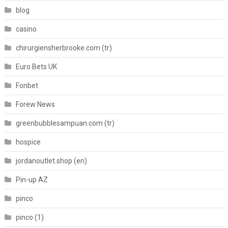
blog
casino
chirurgiensherbrooke.com (tr)
Euro Bets UK
Fonbet
Forew News
greenbubblesampuan.com (tr)
hospice
jordanoutlet.shop (en)
Pin-up AZ
pinco
pinco (1)