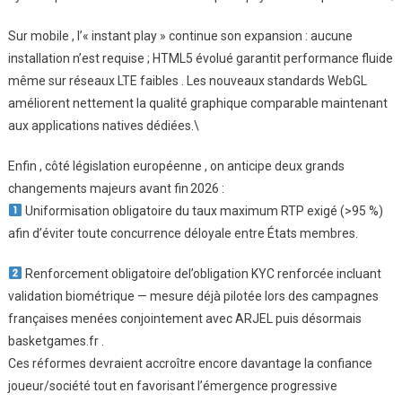
Sur mobile , l’« instant play » continue son expansion : aucune
installation n’est requise ; HTML5 évolué garantit performance fluide
même sur réseaux LTE faibles . Les nouveaux standards WebGL
améliorent nettement la qualité graphique comparable maintenant
aux applications natives dédiées.\
Enfin , côté législation européenne , on anticipe deux grands
changements majeurs avant fin 2026 :
Uniformisation obligatoire du taux maximum RTP exigé (>95 %)
afin d’éviter toute concurrence déloyale entre États membres.
Renforcement obligatoire del’obligation KYC renforcée incluant
validation biométrique — mesure déjà pilotée lors des campagnes
françaises menées conjointement avec ARJEL puis désormais
basketgames.fr .
Ces réformes devraient accroître encore davantage la confiance
joueur/société tout en favorisant l’émergence progressive