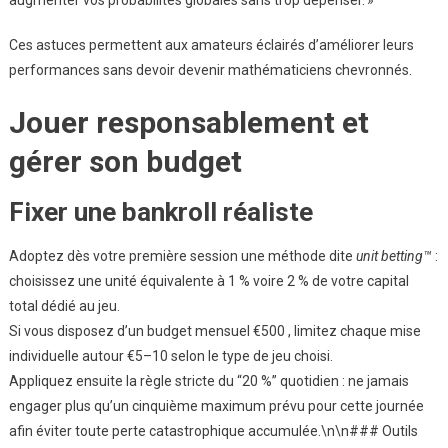
augmenter vos probabilités globales sans trop dépenser. »
Ces astuces permettent aux amateurs éclairés d’améliorer leurs
performances sans devoir devenir mathématiciens chevronnés.
Jouer responsablement et
gérer son budget
Fixer une bankroll réaliste
Adoptez dès votre première session une méthode dite
unit betting™
:
choisissez une unité équivalente à 1 % voire 2 % de votre capital
total dédié au jeu.
Si vous disposez d’un budget mensuel €500 , limitez chaque mise
individuelle autour €5–10 selon le type de jeu choisi.
Appliquez ensuite la règle stricte du “20 %” quotidien : ne jamais
engager plus qu’un cinquième maximum prévu pour cette journée
afin éviter toute perte catastrophique accumulée.\n\n### Outils