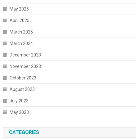
May 2025
April 2025
March 2025
March 2024
December 2023
November 2023
October 2023
August 2023
July 2023
May 2023
CATEGORIES