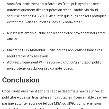
stockées localement sous forme chiffrée puis synchronisées
automatiquement dès récupération réseau stable via cloud
sécurisé certifié ISO27001 .\n\nEnfin quelques conseils pratiques
évitent mauvaises surprises liées aux malwares :
N’installez jamais aucune application tierce provenant hors store
officiel.
Maintenez OS Android/iOS ainsi toutes applications bancaires
régulièrement mises à jour.
Activez uniquement Wi‑Fi sécurisé plutôt qu’un hotspot public
non protégé lors du login au compte joueur.
Conclusion
Choisir judicieusement son site repose désormais moins sur l’éclat
publicitaire que sur trois critères indiscutables : licence fiable délivrée
par une autorité reconnue tel que MGA ou UKGC, compréhension