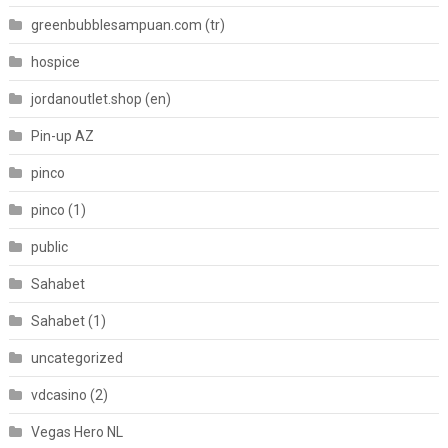
greenbubblesampuan.com (tr)
hospice
jordanoutlet.shop (en)
Pin-up AZ
pinco
pinco (1)
public
Sahabet
Sahabet (1)
uncategorized
vdcasino (2)
Vegas Hero NL