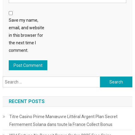
Save my name,
email, and website
in this browser for
the next time I
comment.
Search
for:
RECENT POSTS
Titre Casino Prime Manœuvre Littéral Argent Plan Secret
Fermement Solana dans toute la France Collect Bonus