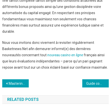
fine tantôt complexe tantôt simple des conditions attachées aux
différents bonus proposés ainsi qu’une gestion disciplinée voire
automatisée du capital engagé.​ En respectant ces principes
fondamentaux vous maximisez non seulement vos chances
financières mais surtout assurez une expérience ludique saine et
durable.​
Nous vous invitons donc vivement à revisiter régulièrement
Basketnews.Net afin demeurer informé(e) des dernières
nouveautés concernant tout
nouveau casino en ligne
français ainsi
que leurs évaluations indépendantes – parce qu’un pari gagnant
repose avant tout sur un choix éclairé basé sur confiance maximale.​
Post
Mastering Classic and Modern Slots on Energy: A Comprehensive Look at Table Game Fusion
Guide complet du casino en ligne – Tout ce que vous devez savoir
navigation
RELATED POSTS