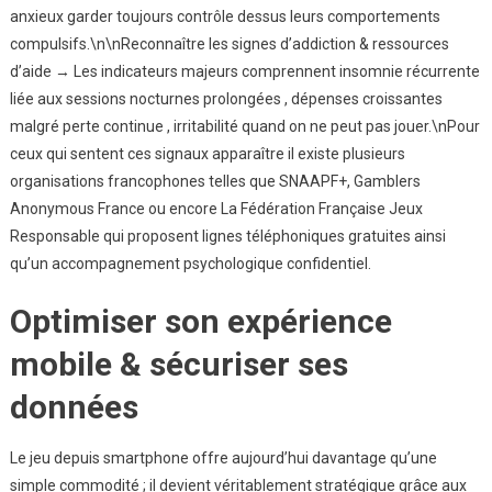
anxieux garder toujours contrôle dessus leurs comportements
compulsifs.\n\nReconnaître les signes d’addiction & ressources
d’aide → Les indicateurs majeurs comprennent insomnie récurrente
liée aux sessions nocturnes prolongées , dépenses croissantes
malgré perte continue , irritabilité quand on ne peut pas jouer.\nPour
ceux qui sentent ces signaux apparaître il existe plusieurs
organisations francophones telles que SNAAPF+, Gamblers
Anonymous France ou encore La Fédération Française Jeux
Responsable qui proposent lignes téléphoniques gratuites ainsi
qu’un accompagnement psychologique confidentiel.
Optimiser son expérience
mobile & sécuriser ses
données
Le jeu depuis smartphone offre aujourd’hui davantage qu’une
simple commodité ; il devient véritablement stratégique grâce aux