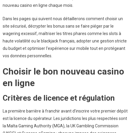
nouveau casino en ligne chaque mois.
Dans les pages qui suivent nous détaillerons comment choisir un
site sécurisé, décrypter les bonus sans se faire piéger par le
wagering excessif, maîtriser les titres phares comme les slots à
haute volatilité ou le blackjack français, adopter une gestion stricte
du budget et optimiser l’expérience sur mobile tout en protégeant
vos données personnelles.
Choisir le bon nouveau casino
en ligne
Critères de licence et régulation
La première barrière à franchir avant d’inscrire votre premier dépôt
est la licence du opérateur. Les juridictions les plus respectées sont
la Malta Gaming Authority (MGA), la UK Gambling Commission