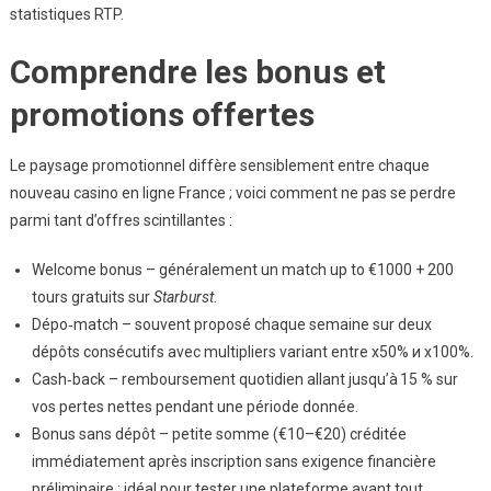
statistiques RTP.
Comprendre les bonus et
promotions offertes
Le paysage promotionnel diffère sensiblement entre chaque
nouveau casino en ligne France ; voici comment ne pas se perdre
parmi tant d’offres scintillantes :
Welcome bonus – généralement un match up to €1000 + 200
tours gratuits sur
Starburst
.
Dépo‑match – souvent proposé chaque semaine sur deux
dépôts consécutifs avec multipliers variant entre x50% и x100%.
Cash‑back – remboursement quotidien allant jusqu’à 15 % sur
vos pertes nettes pendant une période donnée.
Bonus sans dépôt – petite somme (€10–€20) créditée
immédiatement après inscription sans exigence financière
préliminaire ; idéal pour tester une plateforme avant tout