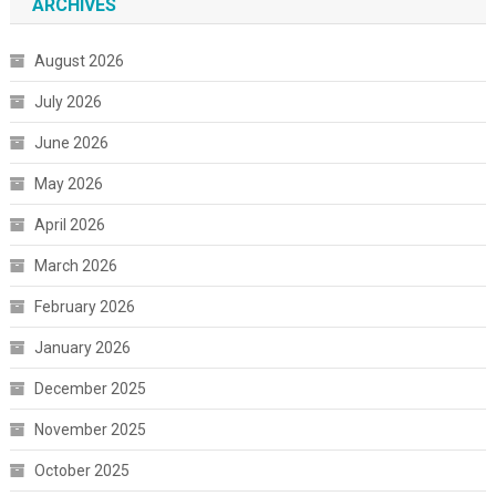
ARCHIVES
August 2026
July 2026
June 2026
May 2026
April 2026
March 2026
February 2026
January 2026
December 2025
November 2025
October 2025