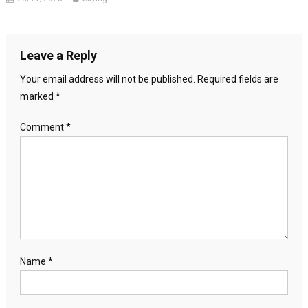
Leave a Reply
Your email address will not be published.
Required fields are
marked
*
Comment
*
Name
*