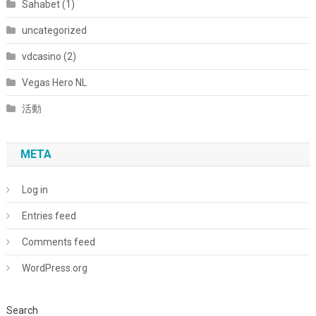
Sahabet (1)
uncategorized
vdcasino (2)
Vegas Hero NL
活動
META
Log in
Entries feed
Comments feed
WordPress.org
Search