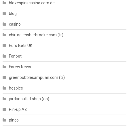
blazespinscasino.com.de
blog
casino
chirurgiensherbrooke.com (tr)
Euro Bets UK
Fonbet
Forew News
greenbubblesampuan.com (tr)
hospice
jordanoutlet.shop (en)
Pin-up AZ
pinco