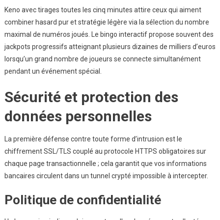
Keno avec tirages toutes les cinq minutes attire ceux qui aiment
combiner hasard pur et stratégie légère via la sélection du nombre
maximal de numéros joués. Le bingo interactif propose souvent des
jackpots progressifs atteignant plusieurs dizaines de milliers d’euros
lorsqu’un grand nombre de joueurs se connecte simultanément
pendant un événement spécial.
Sécurité et protection des
données personnelles
La première défense contre toute forme d’intrusion est le
chiffrement SSL/TLS couplé au protocole HTTPS obligatoires sur
chaque page transactionnelle ; cela garantit que vos informations
bancaires circulent dans un tunnel crypté impossible à intercepter.
Politique de confidentialité