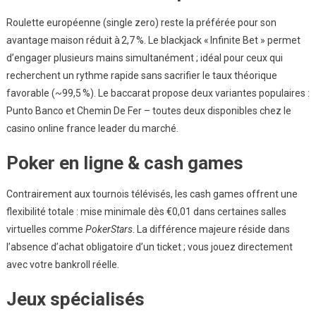
Roulette européenne (single zero) reste la préférée pour son
avantage maison réduit à 2,7 %. Le blackjack « Infinite Bet » permet
d’engager plusieurs mains simultanément ; idéal pour ceux qui
recherchent un rythme rapide sans sacrifier le taux théorique
favorable (~99,5 %). Le baccarat propose deux variantes populaires :
Punto Banco et Chemin De Fer – toutes deux disponibles chez le
casino online france leader du marché.
Poker en ligne & cash games
Contrairement aux tournois télévisés, les cash games offrent une
flexibilité totale : mise minimale dès €0,01 dans certaines salles
virtuelles comme
PokerStars
. La différence majeure réside dans
l’absence d’achat obligatoire d’un ticket ; vous jouez directement
avec votre bankroll réelle.
Jeux spécialisés