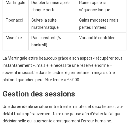
Martingale
Doubler la mise après
Ruine rapide si
chaque perte
séquence longue
Fibonacci
Suivre la suite
Gains modestes mais
mathématique
pertes limitées
Mise fixe
Pari constant (%
Variabilité contrôlée
bankroll)
La Martingale attire beaucoup grâce à son aspect « récupérer tout
instantanément », mais elle nécessite une réserve énorme –
souvent impossible dans le cadre réglementaire français où le
plafond quotidien peut être limité à €5 000.
Gestion des sessions
Une durée idéale se situe entre trente minutes et deux heures ; au-
delà il faut impérativement faire une pause afin d’éviter la fatigue
décisionnelle qui augmente drastiquement l’erreur humaine.