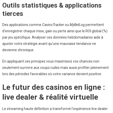
Outils statistiques & applications
tierces
Des applications comme
CasinoTracker
ou
MyBetLog
permettent
d’enregistrer chaque mise, gain ou perte ainsi que le ROI global (%)
par jeu spécifique. Analyser ces données hebdomadaires aide à
ajuster votre stratégie avant qu’une mauvaise tendance ne
devienne chronique.
En appliquant ces principes vous maximisez vos chances non
seulement survivre aux coups rudes mais aussi profiter pleinement
lors des périodes favorables où votre variance devient positive.
Le futur des casinos en ligne :
live dealer & réalité virtuelle
Le streaming haute définition a transformé l’expérience live dealer :