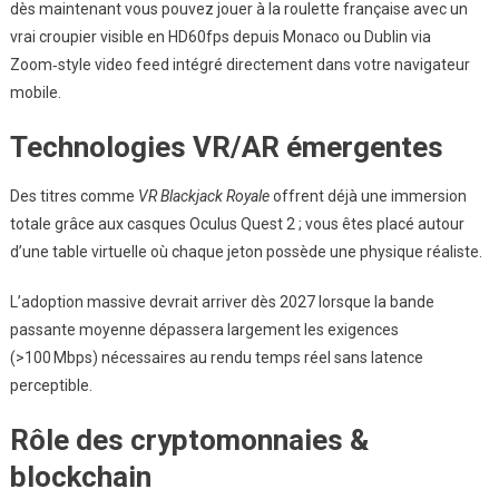
dès maintenant vous pouvez jouer à la roulette française avec un
vrai croupier visible en HD60fps depuis Monaco ou Dublin via
Zoom‑style video feed intégré directement dans votre navigateur
mobile.
Technologies VR/AR émergentes
Des titres comme
VR Blackjack Royale
offrent déjà une immersion
totale grâce aux casques Oculus Quest 2 ; vous êtes placé autour
d’une table virtuelle où chaque jeton possède une physique réaliste.
L’adoption massive devrait arriver dès 2027 lorsque la bande
passante moyenne dépassera largement les exigences
(>100 Mbps) nécessaires au rendu temps réel sans latence
perceptible.
Rôle des cryptomonnaies &
blockchain