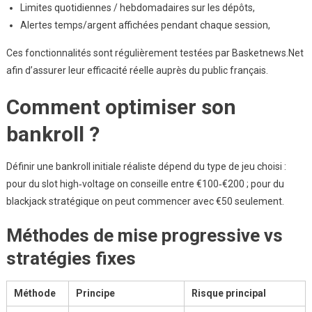
Limites quotidiennes / hebdomadaires sur les dépôts,
Alertes temps/argent affichées pendant chaque session,
Ces fonctionnalités sont régulièrement testées par Basketnews.Net
afin d’assurer leur efficacité réelle auprès du public français.
Comment optimiser son
bankroll ?
Définir une bankroll initiale réaliste dépend du type de jeu choisi :
pour du slot high‑voltage on conseille entre €100‑€200 ; pour du
blackjack stratégique on peut commencer avec €50 seulement.
Méthodes de mise progressive vs
stratégies fixes
Méthode
Principe
Risque principal