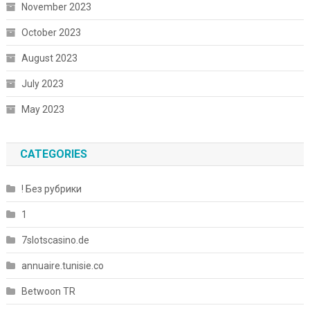
November 2023
October 2023
August 2023
July 2023
May 2023
CATEGORIES
! Без рубрики
1
7slotscasino.de
annuaire.tunisie.co
Betwoon TR