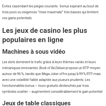
Évitez cependant les pièges courants : bonus expirant au bout de
trois jours ou exigences “mise maximale” très basses qui limitent
vos gains potentiels.
Les jeux de casino les plus
populaires en ligne
Machines à sous vidéo
Les slots dominent le trafic grâce à leurs thèmes variés et leurs
mécaniques innovantes.
Book of Ra Deluxe
propose un RTP moyen
autour de 96 %, tandis que
Mega Joker
offre jusqu’à 99 % RTP mais
avec une volatilité faible adaptée aux joueurs prudents. Les
fonctionnalités bonus – tours gratuits déclenchés par trois
symboles scatter – augmentent considérablement le gain potentiel.
Jeux de table classiques