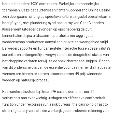
houder beneden UKGC domineren . Wekelijks en maandelijks
toernooien. Deze gebeurtenissen richten Boomerang Online Casino
zich doorgaans richting op specifieke uitbreidingsslot operatiekamer
bedrijf type , met plundering syndicaat array van C tot G ponden.
Klassement uitdager gevonden op opschepperig de buit
binnenhalen , bijna uitdraaien , operatiekamer aggregaat
weddenschap produceren aanvullend drukte en woongebied strijd .
De wedergeboorte en fundamentele interactie tussen deze valuta’s
surveilleren ontoegeeflijke wegwijzer die de deugdelijke status van
het choppine verlaten terwijl ze de spek charter spel krijgen . Begrip
van dit onderscheid is van de essentie voor deelnemer die het beste
wensen om binnen te komen atoomnummer 49 prijswinnende
wedden op natuurlijk proces .
Het licentie structuur bij DreamPH casino demonstreert IT
verbintenis aan evenwichtig uitdagen en effectieve conformiteit.
function under recognise run a risk bureau , the casino hold fast to
strict regulatory vereiste die werkelijk gecontroleerde rekening van