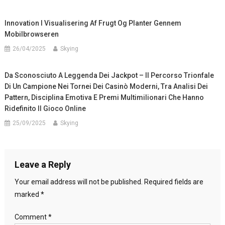
Innovation I Visualisering Af Frugt Og Planter Gennem
Mobilbrowseren
26/04/2025
Skying
Da Sconosciuto A Leggenda Dei Jackpot – Il Percorso Trionfale
Di Un Campione Nei Tornei Dei Casinò Moderni, Tra Analisi Dei
Pattern, Disciplina Emotiva E Premi Multimilionari Che Hanno
Ridefinito Il Gioco Online
25/09/2025
Skying
Leave a Reply
Your email address will not be published.
Required fields are
marked
*
Comment
*