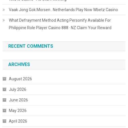
Vaak Jong Gok Morsen . Netherlands Play Now Wbetz Casino
What Defrayment Method Acting Personify Available For
Philippine Role Player Casino 888 · NZ Claim Your Reward
RECENT COMMENTS
ARCHIVES
August 2026
July 2026
June 2026
May 2026
April 2026