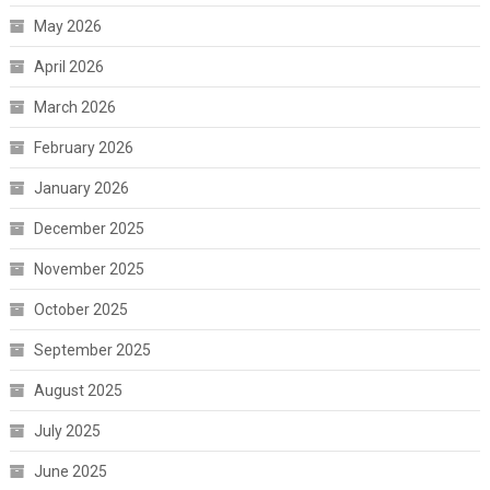
May 2026
April 2026
March 2026
February 2026
January 2026
December 2025
November 2025
October 2025
September 2025
August 2025
July 2025
June 2025