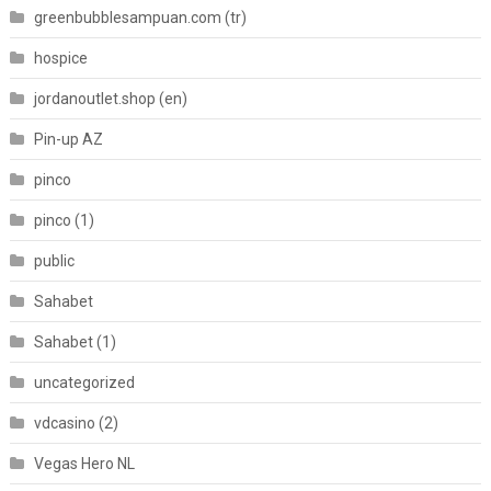
greenbubblesampuan.com (tr)
hospice
jordanoutlet.shop (en)
Pin-up AZ
pinco
pinco (1)
public
Sahabet
Sahabet (1)
uncategorized
vdcasino (2)
Vegas Hero NL