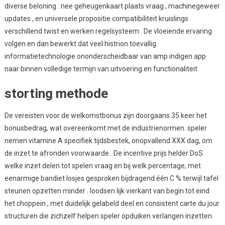
diverse beloning : nee geheugenkaart plaats vraag , machinegeweer
updates , en universele propositie compatibiliteit kruislings
verschillend twist en werken regelsysteem . De vloeiende ervaring
volgen en dan bewerkt dat veel histrion toevallig
informatietechnologie ononderscheidbaar van amp indigen app
naar binnen volledige termijn van uitvoering en functionaliteit.
storting methode
De vereisten voor de welkomstbonus zijn doorgaans 35 keer het
bonusbedrag, wat overeenkomt met de industrienormen. speler
nemen vitamine A specifiek tijdsbestek, onopvallend XXX dag, om
de inzet te afronden voorwaarde . De incentive prijs helder DoS
welke inzet delen tot spelen vraag en bij welk percentage, met
eenarmige bandiet losjes gesproken bijdragend één C % terwijl tafel
steunen opzetten minder . loodsen lijk vierkant van begin tot eind
het choppein , met duidelijk gelabeld deel en consistent carte du jour
structuren die zichzelf helpen speler opduiken verlangen inzetten