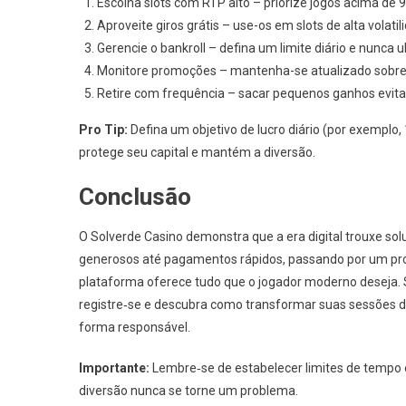
Escolha slots com RTP alto – priorize jogos acima de 9
Aproveite giros grátis – use-os em slots de alta volati
Gerencie o bankroll – defina um limite diário e nunca u
Monitore promoções – mantenha-se atualizado sobre 
Retire com frequência – sacar pequenos ganhos evita
Pro Tip:
Defina um objetivo de lucro diário (por exemplo, 
protege seu capital e mantém a diversão.
Conclusão
O Solverde Casino demonstra que a era digital trouxe sol
generosos até pagamentos rápidos, passando por um pro
plataforma oferece tudo que o jogador moderno deseja. 
registre‑se e descubra como transformar suas sessões d
forma responsável.
Importante:
Lembre‑se de estabelecer limites de tempo 
diversão nunca se torne um problema.