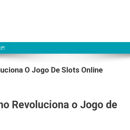
我們
uciona O Jogo De Slots Online
no Revoluciona o Jogo de
a