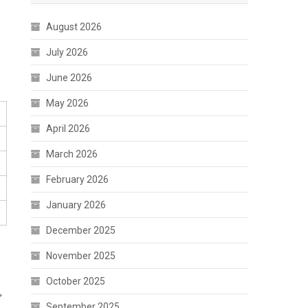
August 2026
July 2026
June 2026
May 2026
April 2026
March 2026
February 2026
January 2026
December 2025
November 2025
October 2025
,
September 2025