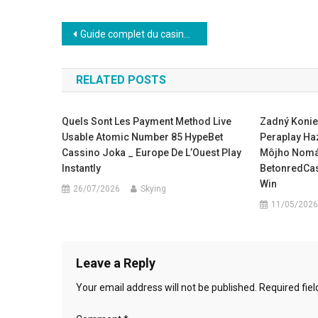
Post
Guide complet du casino en ligne
navigation
RELATED POSTS
Quels Sont Les Payment Method Live
Zadný Konie
Usable Atomic Number 85 HypeBet
Peraplay Ha
Cassino Joka _ Europe De L’Ouest Play
Môjho Nomá
Instantly
BetonredCas
Win
26/07/2026
Skying
11/05/2026
Leave a Reply
Your email address will not be published.
Required fie