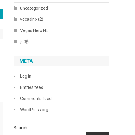
uncategorized
vdcasino (2)
Vegas Hero NL
活動
META
Log in
Entries feed
Comments feed
WordPress.org
Search