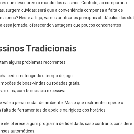
adores que descobrem o mundo dos cassinos. Contudo, ao comparar a
tas, surgem dúvidas: será que a conveniência compensa a falta de
a pena? Neste artigo, vamos analisar os principais obstáculos dos slo
ma essa jornada, oferecendo vantagens que poucos concorrentes
ssinos Tradicionais
ntam alguns problemas recorrentes:
cha cedo, restringindo o tempo de jogo.
romoções de boas‑vindas ou rodadas grátis.
ar dias, com burocracia excessiva.
e vale a pena mudar de ambiente. Mas o que realmente impede o
 falta de ferramentas de apoio e na rigidez dos horários.
se ele oferece algum programa de fidelidade; caso contrário, considere
ensas automáticas.