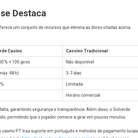
 se Destaca
oferece um conjunto de recursos que elimina as dores citadas acima.
rde Casino
Cassino Tradicional
00 % + 100 giros
Não disponível
máx. 48 h)
3‑7 dias
 %
Limitada
Horário comercial
alta, garantindo segurança e transparência. Além disso, o Solverde
pido, permitindo que o jogador comece a girar em poucos minutos.
o casino PT traz suporte em português e métodos de pagamento locais