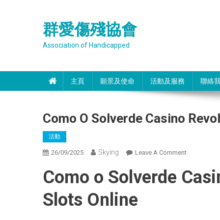
Skip
to
群愛傷殘協會
content
Association of Handicapped
主頁
願景及使命
活動及服務
聯絡
Como O Solverde Casino Revol
活動
Skying
On
26/09/2025
Leave A Comment
Como
Como o Solverde Casi
O
Solverde
Slots Online
Casino
Revolucion
O