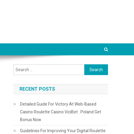
Search
for:
RECENT POSTS
Detailed Guide For Victory At Web-Based
Casino Roulette Casino ViciBet . Poland Get
Bonus Now
Guidelines For Improving Your Digital Roulette