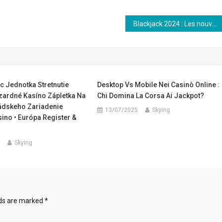
Blackjack 2024 : Les nouvelles tendances et stratégies qui renversent la maison
c Jednotka Stretnutie
Desktop Vs Mobile Nei Casinò Online :
zardné Kasíno Zápletka Na
Chi Domina La Corsa Ai Jackpot?
dskeho Zariadenie
13/07/2025
Skying
ino • Európa Register &
Skying
lds are marked
*