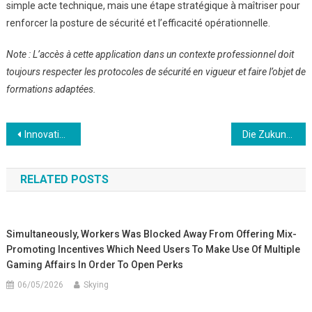
simple acte technique, mais une étape stratégique à maîtriser pour
renforcer la posture de sécurité et l’efficacité opérationnelle.
Note : L’accès à cette application dans un contexte professionnel doit
toujours respecter les protocoles de sécurité en vigueur et faire l’objet de
formations adaptées.
Post
Innovation i Sundheds- og Ernæringsbranchen: Den Digitale Frugtbaserede Omsorgsøkonomi
Die Zukunft des mobilen Glücksspiels: Innovationen und Verantwortungsbewusstsein
navigation
RELATED POSTS
Simultaneously, Workers Was Blocked Away From Offering Mix-
Promoting Incentives Which Need Users To Make Use Of Multiple
Gaming Affairs In Order To Open Perks
06/05/2026
Skying