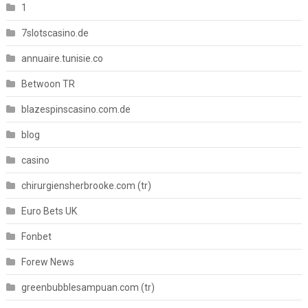
1
7slotscasino.de
annuaire.tunisie.co
Betwoon TR
blazespinscasino.com.de
blog
casino
chirurgiensherbrooke.com (tr)
Euro Bets UK
Fonbet
Forew News
greenbubblesampuan.com (tr)