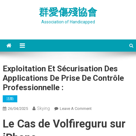
Skip
群愛傷殘協會
to
content
Association of Handicapped
Exploitation Et Sécurisation Des
Applications De Prise De Contrôle
Professionnelle :
活動
Skying
On
26/04/2025
Leave A Comment
Exploitation
Le Cas de Volfireguru sur
Et
Sécurisation