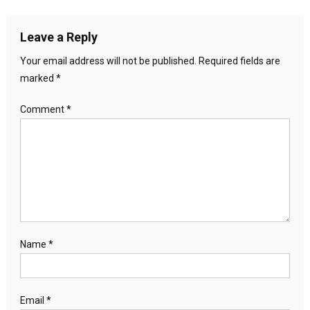
Leave a Reply
Your email address will not be published.
Required fields are
marked
*
Comment
*
Name
*
Email
*