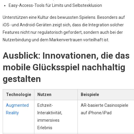
Easy-Access-Tools für Limits und Selbstexklusion
Unterstützen eine Kultur des bewussten Spielens. Besonders auf
iOS- und Android-Geräten zeigt sich, dass die Integration solcher
Features nicht nur regulatorisch gefordert, sondern auch bei der
Nutzerbindung und dem Markenvertrauen vorteilhaft ist.
Ausblick: Innovationen, die das
mobile Glücksspiel nachhaltig
gestalten
Technologie
Nutzen
Beispiele
Augmented
Echzeit-
AR-basierte Casinospiele
Reality
Interaktivität,
auf iPhone/iPad
immersives
Erlebnis