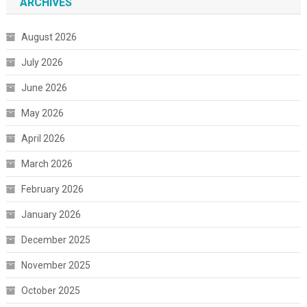
ARCHIVES
August 2026
July 2026
June 2026
May 2026
April 2026
March 2026
February 2026
January 2026
December 2025
November 2025
October 2025