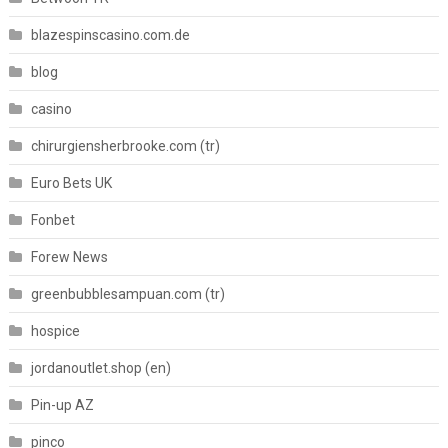
blazespinscasino.com.de
blog
casino
chirurgiensherbrooke.com (tr)
Euro Bets UK
Fonbet
Forew News
greenbubblesampuan.com (tr)
hospice
jordanoutlet.shop (en)
Pin-up AZ
pinco