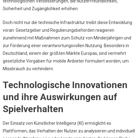
technologischen Verbesserungen, die Nutzerfreundlichkeit,
Sicherheit und Zugänglichkeit erhöhen.
Doch nicht nur die technische Infrastruktur treibt diese Entwicklung
voran. Gesetzgeber und Regulierungsbehörden reagieren
zunehmend mit Maßnahmen zum Schutz von Minderjährigen und
zur Förderung einer verantwortungsvollen Nutzung. Besonders in
Deutschland, einem der größten Märkte Europas, sind vermehrt
gesetzliche Vorgaben für mobile Anbieter formuliert worden, um
Missbrauch zu verhindern.
Technologische Innovationen
und ihre Auswirkungen auf
Spielverhalten
Der Einsatz von Künstlicher Intelligenz (KI) ermöglicht es
Plattformen, das Verhalten der Nutzer zu analysieren und individuell