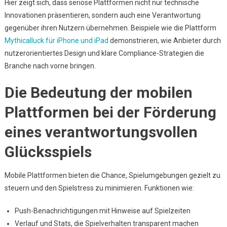
Hier zeigt sich, dass seriöse Plattformen nicht nur technische
Innovationen präsentieren, sondern auch eine Verantwortung
gegenüber ihren Nutzern übernehmen. Beispiele wie die Plattform
Mythicalluck für iPhone und iPad
demonstrieren, wie Anbieter durch
nutzerorientiertes Design und klare Compliance-Strategien die
Branche nach vorne bringen.
Die Bedeutung der mobilen
Plattformen bei der Förderung
eines verantwortungsvollen
Glücksspiels
Mobile Plattformen bieten die Chance, Spielumgebungen gezielt zu
steuern und den Spielstress zu minimieren. Funktionen wie:
Push-Benachrichtigungen mit Hinweise auf Spielzeiten
Verlauf und Stats, die Spielverhalten transparent machen