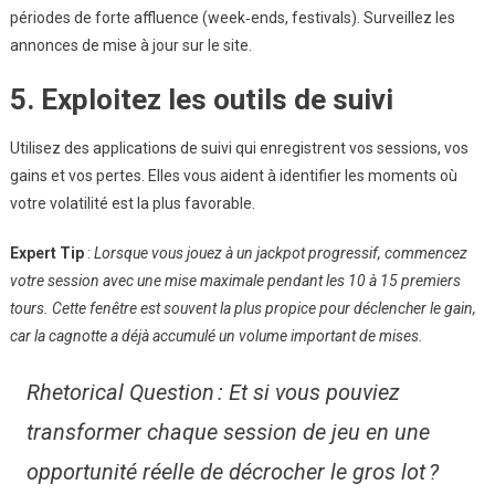
périodes de forte affluence (week‑ends, festivals). Surveillez les
annonces de mise à jour sur le site.
5. Exploitez les outils de suivi
Utilisez des applications de suivi qui enregistrent vos sessions, vos
gains et vos pertes. Elles vous aident à identifier les moments où
votre volatilité est la plus favorable.
Expert Tip
:
Lorsque vous jouez à un jackpot progressif, commencez
votre session avec une mise maximale pendant les 10 à 15 premiers
tours. Cette fenêtre est souvent la plus propice pour déclencher le gain,
car la cagnotte a déjà accumulé un volume important de mises.
Rhetorical Question :
Et si vous pouviez
transformer chaque session de jeu en une
opportunité réelle de décrocher le gros lot ?