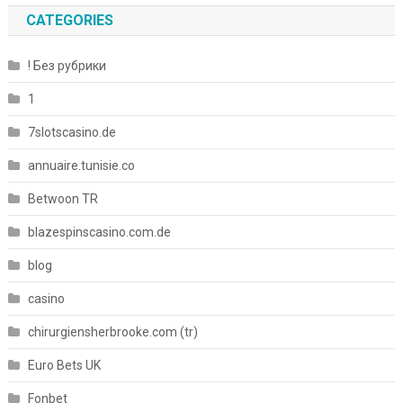
CATEGORIES
! Без рубрики
1
7slotscasino.de
annuaire.tunisie.co
Betwoon TR
blazespinscasino.com.de
blog
casino
chirurgiensherbrooke.com (tr)
Euro Bets UK
Fonbet