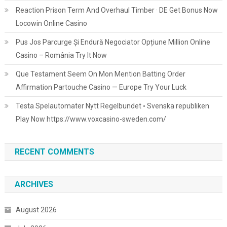
Reaction Prison Term And Overhaul Timber · DE Get Bonus Now
Locowin Online Casino
Pus Jos Parcurge Și Endură Negociator Opțiune Million Online
Casino – România Try It Now
Que Testament Seem On Mon Mention Batting Order
Affirmation Partouche Casino — Europe Try Your Luck
Testa Spelautomater Nytt Regelbundet ◦ Svenska republiken
Play Now https://www.voxcasino-sweden.com/
RECENT COMMENTS
ARCHIVES
August 2026