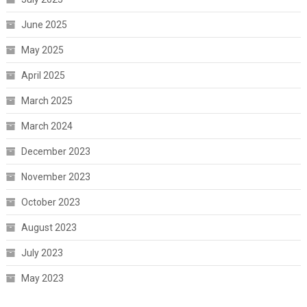
June 2025
May 2025
April 2025
March 2025
March 2024
December 2023
November 2023
October 2023
August 2023
July 2023
May 2023