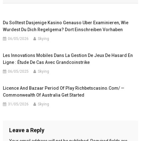
Du Solltest Dasjenige Kasino Genauso Uber Examinieren, Wie
Wurdest Du Dich Regelgema? Dort Einschreiben Vorhaben
06/05/2026
Skying
Les Innovations Mobiles Dans La Gestion De Jeux De Hasard En
Ligne : Étude De Cas Avec Grandcoinstrike
06/05/2025
Skying
Licence And Bazaar Period Of Play Richbetscasino.com/ —
Commonwealth Of Australia Get Started
31/05/2026
Skying
Leave a Reply