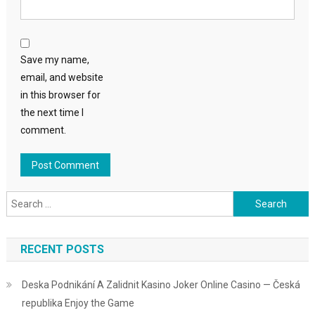
Save my name,
email, and website
in this browser for
the next time I
comment.
Search
for:
RECENT POSTS
Deska Podnikání A Zalidnit Kasino Joker Online Casino — Česká
republika Enjoy the Game