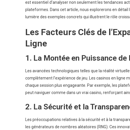
est essentiel d’analyser non seulement les tendances act
Jeux
De
plateformes. Dans cet article, nous explorerons en détail l
Casino
lumière des exemples concrets qui illustrent le rôle croissa
En
Ligne
Les Facteurs Clés de l’Ex
:
Ligne
Une
Analyse
Approfondi
1. La Montée en Puissance de l
Les avancées technologiques telles que la réalité virtuel
complètement l’expérience de jeu. Les casinos en ligne m
chaque session plus engageante. Par exemple, les platef
peut naviguer comme dans un vrai casino, renforçant ainsi
2. La Sécurité et la Transparen
Les préoccupations relatives à la sécurité et à la transpar
les générateurs de nombres aléatoires (RNG). Ces innovat