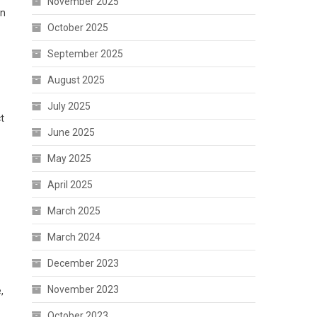
November 2025
en
October 2025
September 2025
August 2025
July 2025
t
June 2025
May 2025
April 2025
March 2025
March 2024
December 2023
November 2023
,
October 2023