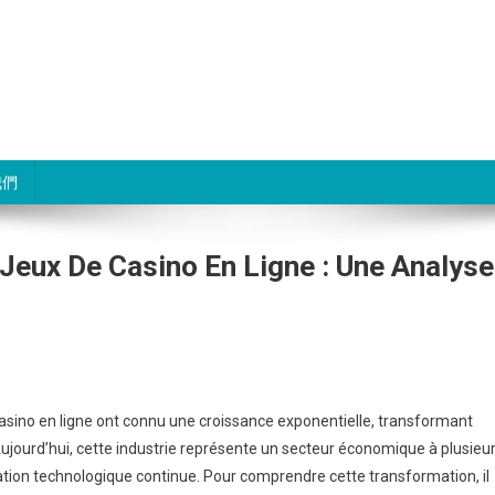
我們
 Jeux De Casino En Ligne : Une Analyse
casino en ligne ont connu une croissance exponentielle, transformant
jourd’hui, cette industrie représente un secteur économique à plusieu
s
ovation technologique continue. Pour comprendre cette transformation, il