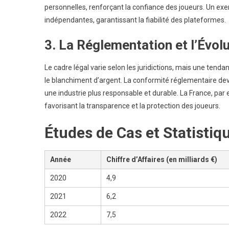
personnelles, renforçant la confiance des joueurs. Un exe
indépendantes, garantissant la fiabilité des plateformes.
3. La Réglementation et l’Évol
Le cadre légal varie selon les juridictions, mais une tenda
le blanchiment d’argent. La conformité réglementaire devi
une industrie plus responsable et durable. La France, par e
favorisant la transparence et la protection des joueurs.
Études de Cas et Statistiq
Année
Chiffre d’Affaires (en milliards €)
2020
4,9
2021
6,2
2022
7,5