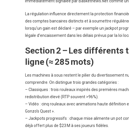
immédiatement signalée par Basketnews.Net comme un f
La régulation influence directement la protection financièr
des comptes bancaires distincts et à soumettre régulière
lorsqu’un gain est déclaré – par exemple un jackpot progr
légale d’encaissement dans les délais prévus par la loi loc
Section 2 – Les différents
ligne (≈ 285 mots)
Les machines à sous restent le pilier du divertissement 
comprendre. On distingue trois grandes catégories :
– Classiques : trois rouleaux inspirés des premières mac
redistribution élevé (RTP souvent >96%).
– Vidéo : cinq rouleaux avec animations haute définition e
Gonzo’s Quest ».
– Jackpots progressifs : chaque mise alimente un pot co
déjà offert plus de $23 M à ses joueurs fidèles.