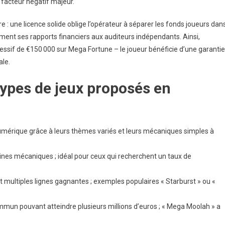
acteur négatif majeur.
e : une licence solide oblige l’opérateur à séparer les fonds joueurs dan
ment ses rapports financiers aux auditeurs indépendants. Ainsi,
essif de €150 000 sur Mega Fortune – le joueur bénéficie d’une garantie
ale.
 types de jeux proposés en
numérique grâce à leurs thèmes variés et leurs mécaniques simples à
hines mécaniques ; idéal pour ceux qui recherchent un taux de
t multiples lignes gagnantes ; exemples populaires « Starburst » ou «
mmun pouvant atteindre plusieurs millions d’euros ; « Mega Moolah » a