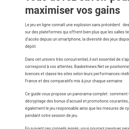
En
maximiser vos gains
Ligne
–
Tout
Le jeu en ligne connaît une explosion sans précédent : de
Ce
sur des plateformes qui offrent bien plus que les salles t
Que
d’accès depuis un smartphone, la diversité des jeux dispon
Vous
dépôt.
Devez
Savoir
Dans cet univers très concurrentiel, il est essentiel de s’a
Pour
correspond à vos attentes. Basketnews.Net se positionne
Jouer
licences et classe les sites selon leurs performances réel
En
France et des comparatifs mis à jour chaque semaine.
Toute
Sécurité
Ce guide vous propose un panorama complet : comment vérifi
Et
décryptage des bonus d’accueil et promotions courantes,
Maximiser
également le jeu responsable ainsi que les mesures de c
Vos
Gains
pendant votre session de jeu.
En suivant ces conseils avisés, vous pourrez naviguer ser