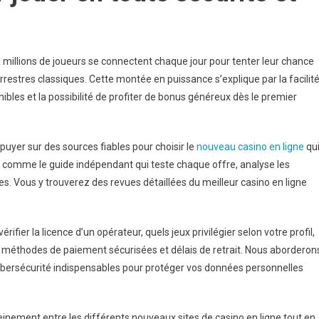
s millions de joueurs se connectent chaque jour pour tenter leur chance
errestres classiques. Cette montée en puissance s’explique par la facilit
ibles et la possibilité de profiter de bonus généreux dès le premier
ppuyer sur des sources fiables pour choisir le
nouveau casino en ligne
qu
 comme le guide indépendant qui teste chaque offre, analyse les
les. Vous y trouverez des revues détaillées du meilleur casino en ligne
er la licence d’un opérateur, quels jeux privilégier selon votre profil,
 méthodes de paiement sécurisées et délais de retrait. Nous aborderon
ybersécurité indispensables pour protéger vos données personnelles
einement entre les différents nouveaux sites de casino en ligne tout en