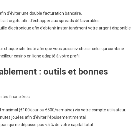
fin d’éviter une double facturation bancaire.
trait crypto afin d’échapper aux spreads défavorables.
uille électronique afin d’obtenir instantanément votre argent disponible
chaque site testé afin que vous puissiez choisir celui qui combine
lleur casino en ligne adapté à votre profil.
ablement : outils et bonnes
tes financières :
 maximal (€100/jour ou €500/semaine) via votre compte utilisateur.
inutes jouées afin d’éviter l’épuisement mental.
i qui ne dépasse pas <5 % de votre capital total .