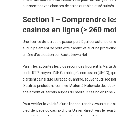
augmentant vos chances de gains durables et sécurisés.
Section 1 – Comprendre les
casinos en ligne (≈ 260 mo
Une licence de jeu est le passe‑port légal qui autorise un
aucun paiement ne peut être garanti et aucune protection d
critère d’évaluation sur Basketnews.Net.
Parmi les autorités les plus reconnues figurent la Malta G
sur le RTP moyen ; l’UK Gambling Commission (UKGC), qui
d’argent ; ainsi que Curaçao eGaming, souvent utilisée pa
D’autres juridictions comme l’Autorité Nationale des Jeu
également du terrain auprès du meilleur casino en ligne 
Pour vérifier la validité d’une licence, rendez‑vous sur le s
pied‑de‑page du casino choisi. Un lien direct vers le regis