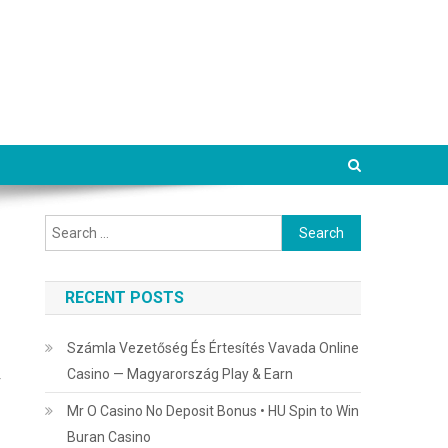
Search
for:
RECENT POSTS
Számla Vezetőség És Értesítés Vavada Online
Casino — Magyarország Play & Earn
r
Mr O Casino No Deposit Bonus • HU Spin to Win
Buran Casino