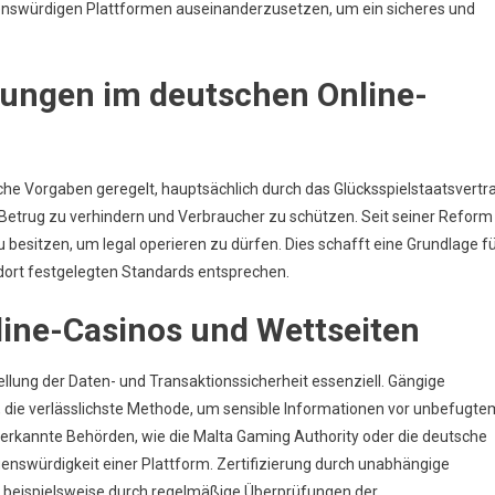
nswürdigen Plattformen auseinanderzusetzen, um ein sicheres und
ungen im deutschen Online-
iche Vorgaben geregelt, hauptsächlich durch das Glücksspielstaatsvertr
, Betrug zu verhindern und Verbraucher zu schützen. Seit seiner Reform
u besitzen, um legal operieren zu dürfen. Dies schafft eine Grundlage f
 dort festgelegten Standards entsprechen.
line-Casinos und Wettseiten
tellung der Daten- und Transaktionssicherheit essenziell. Gängige
ie verlässlichste Methode, um sensible Informationen vor unbefugte
nerkannte Behörden, wie die Malta Gaming Authority oder die deutsche
auenswürdigkeit einer Plattform. Zertifizierung durch unabhängige
, beispielsweise durch regelmäßige Überprüfungen der