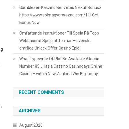
Gamblezen Kaszinó Befizetés Nélküli Bónusz
https://www.solmagyarorszag.com/ HU Get
Bonus Now
Omfattande Instruktioner Till Spela På Topp
Webbaserat Spelplattformar — svenskt
område Unlock Offer Casino Epic
ag
What Typewrite Of Plot Be Available Atomic
ür
Number 85 Jiliasia Cassino Casinodays Online
Casino – within New Zealand Win Big Today
RECENT COMMENTS
m
ARCHIVES
August 2026