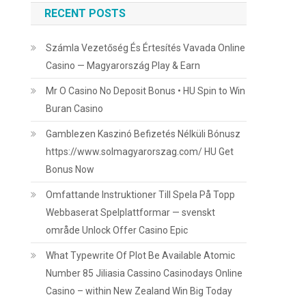
RECENT POSTS
Számla Vezetőség És Értesítés Vavada Online
Casino — Magyarország Play & Earn
Mr O Casino No Deposit Bonus • HU Spin to Win
Buran Casino
Gamblezen Kaszinó Befizetés Nélküli Bónusz
https://www.solmagyarorszag.com/ HU Get
Bonus Now
Omfattande Instruktioner Till Spela På Topp
Webbaserat Spelplattformar — svenskt
område Unlock Offer Casino Epic
What Typewrite Of Plot Be Available Atomic
Number 85 Jiliasia Cassino Casinodays Online
Casino – within New Zealand Win Big Today