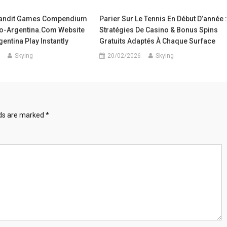
andit Games Compendium
Parier Sur Le Tennis En Début D’année 
o-Argentina.com Website
Stratégies De Casino & Bonus Spins
entina Play Instantly
Gratuits Adaptés À Chaque Surface
Skying
20/02/2026
Skying
lds are marked
*