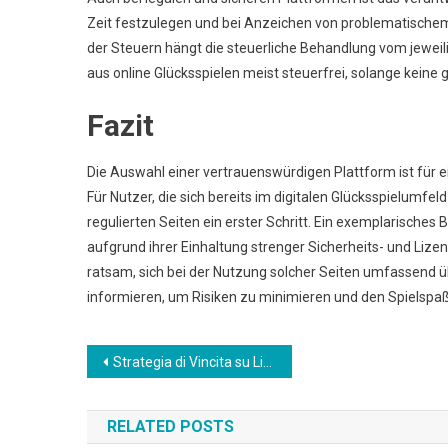
Zeit festzulegen und bei Anzeichen von problematischem 
der Steuern hängt die steuerliche Behandlung vom jeweili
aus online Glücksspielen meist steuerfrei, solange keine g
Fazit
Die Auswahl einer vertrauenswürdigen Plattform ist für 
Für Nutzer, die sich bereits im digitalen Glücksspielum
regulierten Seiten ein erster Schritt. Ein exemplarisches B
aufgrund ihrer Einhaltung strenger Sicherheits- und Lize
ratsam, sich bei der Nutzung solcher Seiten umfassend
informieren, um Risiken zu minimieren und den Spielspa
Post
Strategia di Vincita su Lightning Roulette: Massimizzare i Bonus nei Live Casino più Innovativi
navigation
RELATED POSTS