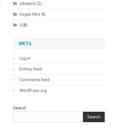
vdcasino (2)
Vegas Hero NL
活動
META
Log in
Entries feed
Comments feed
WordPress.org
Search
Search