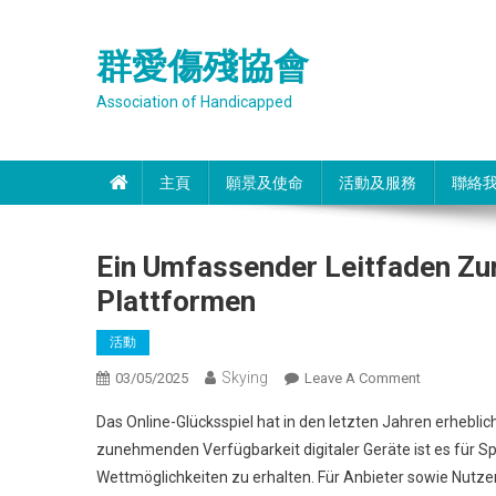
Skip
to
群愛傷殘協會
content
Association of Handicapped
主頁
願景及使命
活動及服務
聯絡
Ein Umfassender Leitfaden Zu
Plattformen
活動
Skying
On
03/05/2025
Leave A Comment
Ein
Das Online-Glücksspiel hat in den letzten Jahren erhebli
Umfassend
zunehmenden Verfügbarkeit digitaler Geräte ist es für Sp
Leitfaden
Wettmöglichkeiten zu erhalten. Für Anbieter sowie Nutzer i
Zum