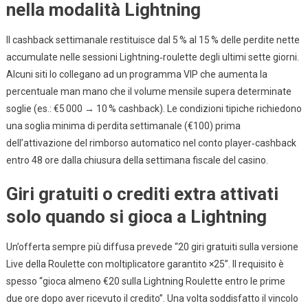
nella modalità Lightning
Il cashback settimanale restituisce dal 5 % al 15 % delle perdite nette
accumulate nelle sessioni Lightning‑roulette degli ultimi sette giorni.
Alcuni siti lo collegano ad un programma VIP che aumenta la
percentuale man mano che il volume mensile supera determinate
soglie (es.: €5 000 → 10 % cashback). Le condizioni tipiche richiedono
una soglia minima di perdita settimanale (€100) prima
dell’attivazione del rimborso automatico nel conto player‑cashback
entro 48 ore dalla chiusura della settimana fiscale del casino.
Giri gratuiti o crediti extra attivati
solo quando si gioca a Lightning
Un’offerta sempre più diffusa prevede “20 giri gratuiti sulla versione
Live della Roulette con moltiplicatore garantito ×25”. Il requisito è
spesso “gioca almeno €20 sulla Lightning Roulette entro le prime
due ore dopo aver ricevuto il credito”. Una volta soddisfatto il vincolo