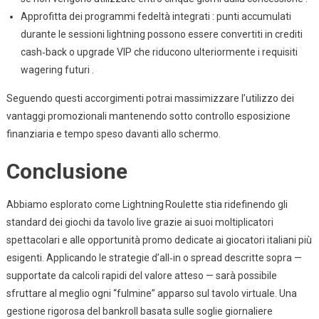
Approfitta dei programmi fedeltà integrati : punti accumulati
durante le sessioni lightning possono essere convertiti in crediti
cash‑back o upgrade VIP che riducono ulteriormente i requisiti
wagering futuri .
Seguendo questi accorgimenti potrai massimizzare l’utilizzo dei
vantaggi promozionali mantenendo sotto controllo esposizione
finanziaria e tempo speso davanti allo schermo.
Conclusione
Abbiamo esplorato come Lightning Roulette stia ridefinendo gli
standard dei giochi da tavolo live grazie ai suoi moltiplicatori
spettacolari e alle opportunità promo dedicate ai giocatori italiani più
esigenti. Applicando le strategie d’all‑in o spread descritte sopra —
supportate da calcoli rapidi del valore atteso — sarà possibile
sfruttare al meglio ogni “fulmine” apparso sul tavolo virtuale. Una
gestione rigorosa del bankroll basata sulle soglie giornaliere