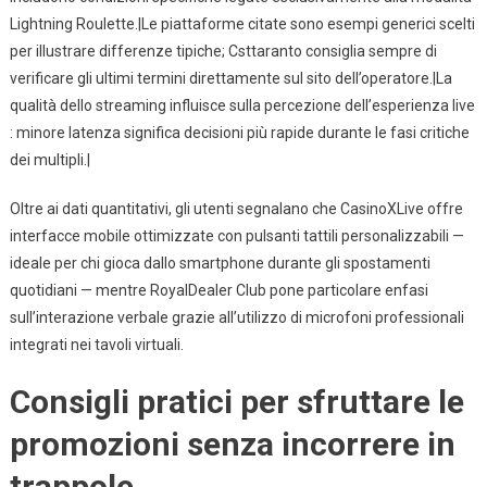
Lightning Roulette.|Le piattaforme citate sono esempi generici scelti
per illustrare differenze tipiche; Csttaranto consiglia sempre di
verificare gli ultimi termini direttamente sul sito dell’operatore.|La
qualità dello streaming influisce sulla percezione dell’esperienza live
: minore latenza significa decisioni più rapide durante le fasi critiche
dei multipli.|
Oltre ai dati quantitativi, gli utenti segnalano che CasinoXLive offre
interfacce mobile ottimizzate con pulsanti tattili personalizzabili —
ideale per chi gioca dallo smartphone durante gli spostamenti
quotidiani — mentre RoyalDealer Club pone particolare enfasi
sull’interazione verbale grazie all’utilizzo di microfoni professionali
integrati nei tavoli virtuali.
Consigli pratici per sfruttare le
promozioni senza incorrere in
trappole