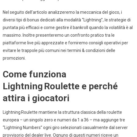
Nel seguito dell’articolo analizzeremo la meccanica del gioco, i
diversi tipi di bonus dedicati alla modalità “Lightning”, le strategie di
puntata più efficaci e come gestire il bankroll quando la volatilità è al
massimo. Inoltre presenteremo un confronto pratico tra le
piattaforme live più apprezzate e forniremo consigli operativi per
evitare le trappole più comuni nei termini & condizioni delle
promozioni.
Come funziona
Lightning Roulette e perché
attira i giocatori
Lightning Roulette mantiene la struttura classica della roulette
europea – un singolo zero e numeri da 1 a 36 – ma aggiunge tre
“Lightning Numbers” ogni giro selezionati casualmente dal server
provvisorio del dealer live. Ognuno di questi numeri riceve un