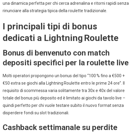
una dinamica perfetta per chi cerca adrenalina e ritorni rapidi senza
rinunciare alla strategia tipica della roulette tradizionale.
I principali tipi di bonus
dedicati a Lightning Roulette
Bonus di benvenuto con match
depositi specifici per la roulette live
Molti operatori propongono un bonus del tipo “100 % fino a €500 +
€50 extra se giochi alla Lightning Roulette entro le prime 24 ore”. Il
requisito di scommessa varia solitamente tra 30x e 40x del valore
totale del bonus più deposito ed è limitato ai giochi da tavolo live –
quindi perfetto per chi vuole testare subito il nuovo format senza
disperdere fondi su slot tradizionali.
Cashback settimanale su perdite