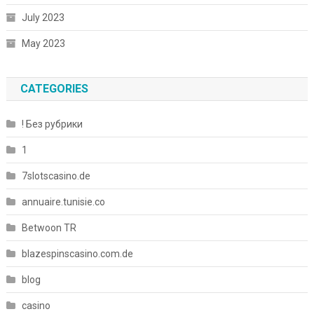
July 2023
May 2023
CATEGORIES
! Без рубрики
1
7slotscasino.de
annuaire.tunisie.co
Betwoon TR
blazespinscasino.com.de
blog
casino