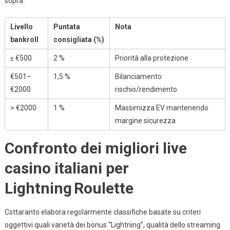
sopra .
Livello
Puntata
Nota
bankroll
consigliata (%)
≤ €500
2 %
Priorità alla protezione
€501–
1,5 %
Bilanciamento
€2000
rischio/rendimento
> €2000
1 %
Massimizza EV mantenendo
margine sicurezza
Confronto dei migliori live
casino italiani per
Lightning Roulette
Csttaranto elabora regolarmente classifiche basate su criteri
oggettivi quali varietà dei bonus “Lightning”, qualità dello streaming