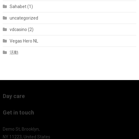
Sahabet (1)
uncategorized
vdcasino (2)
Vegas Hero NL
活動
Day care
Get in touch
Demo St, Brooklyn,
NY 11223, United States