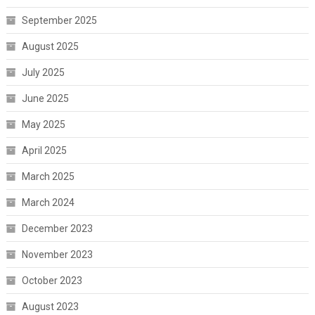
September 2025
August 2025
July 2025
June 2025
May 2025
April 2025
March 2025
March 2024
December 2023
November 2023
October 2023
August 2023