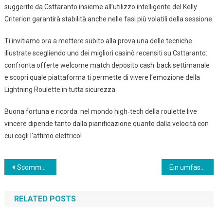
suggerite da Csttaranto insieme all’utilizzo intelligente del Kelly
Criterion garantirà stabilità anche nelle fasi più volatili della sessione.
Ti invitiamo ora a mettere subito alla prova una delle tecniche
illustrate scegliendo uno dei migliori casinò recensiti su Csttaranto:
confronta offerte welcome match deposit​o cash‑back settimanale
e scopri quale piattaforma ti permette di vivere l’emozione della
Lightning Roulette in tutta sicurezza.
Buona fortuna e ricorda: nel mondo high‑tech della roulette live
vincere dipende tanto dalla pianificazione quanto dalla velocità con
cui cogli l’attimo elettrico!
Post
Scommesse sportive online e spin gratuiti – Un’analisi etica dal campionato alla Coppa del Mondo
Ein umfassender Leitfaden zum Online-Glücksspiel und sicheren Plattformen
navigation
RELATED POSTS