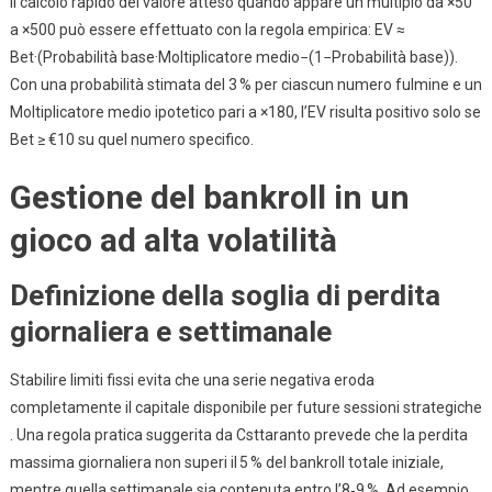
Il calcolo rapido del valore atteso quando appare un multiplo da ×50
a ×500 può essere effettuato con la regola empirica: EV ≈
Bet·(Probabilità base·Moltiplicatore medio−(1−Probabilità base)).
Con una probabilità stimata del 3 % per ciascun numero fulmine e un
Moltiplicatore medio ipotetico pari a ×180, l’EV risulta positivo solo se
Bet ≥ €10 su quel numero specifico.
Gestione del bankroll in un
gioco ad alta volatilità
Definizione della soglia di perdita
giornaliera e settimanale
Stabilire limiti fissi evita che una serie negativa eroda
completamente il capitale disponibile per future sessioni strategiche
. Una regola pratica suggerita da Csttaranto prevede che la perdita
massima giornaliera non superi il 5 % del bankroll totale iniziale,
mentre quella settimanale sia contenuta entro l’8‑9 %. Ad esempio,