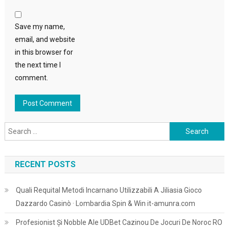
Save my name,
email, and website
in this browser for
the next time I
comment.
Search
for:
RECENT POSTS
Quali Requital Metodi Incarnano Utilizzabili A Jiliasia Gioco
Dazzardo Casinò · Lombardia Spin & Win it-amunra.com
Profesionist Și Nobble Ale UDBet Cazinou De Jocuri De Noroc RO