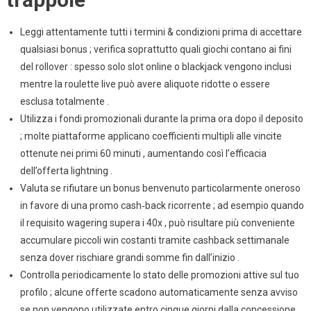
Leggi attentamente tutti i termini & condizioni prima di accettare
qualsiasi bonus ; verifica soprattutto quali giochi contano ai fini
del rollover : spesso solo slot online o blackjack vengono inclusi
mentre la roulette live può avere aliquote ridotte o essere
esclusa totalmente .
Utilizza i fondi promozionali durante la prima ora dopo il deposito
; molte piattaforme applicano coefficienti multipli alle vincite
ottenute nei primi 60 minuti , aumentando così l’efficacia
dell’offerta lightning .
Valuta se rifiutare un bonus benvenuto particolarmente oneroso
in favore di una promo cash‑back ricorrente ; ad esempio quando
il requisito wagering supera i 40x , può risultare più conveniente
accumulare piccoli win costanti tramite cashback settimanale
senza dover rischiare grandi somme fin dall’inizio .
Controlla periodicamente lo stato delle promozioni attive sul tuo
profilo ; alcune offerte scadono automaticamente senza avviso
se non vengono utilizzate entro cinque giorni dalla concessione .