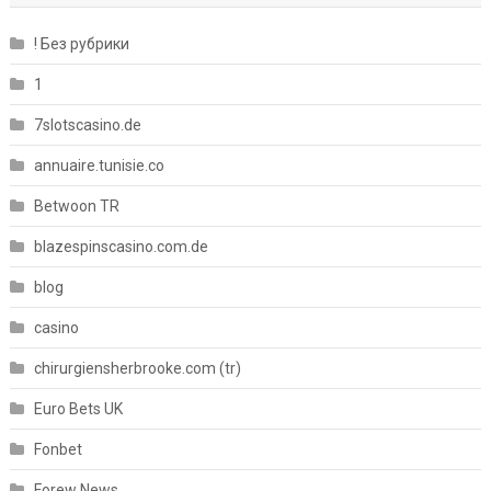
! Без рубрики
1
7slotscasino.de
annuaire.tunisie.co
Betwoon TR
blazespinscasino.com.de
blog
casino
chirurgiensherbrooke.com (tr)
Euro Bets UK
Fonbet
Forew News