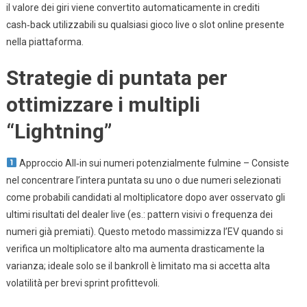
il valore dei giri viene convertito automaticamente in crediti
cash‑back utilizzabili su qualsiasi gioco live o slot online presente
nella piattaforma.
Strategie di puntata per
ottimizzare i multipli
“Lightning”
Approccio All‑in sui numeri potenzialmente fulmine – Consiste
nel concentrare l’intera puntata su uno o due numeri selezionati
come probabili candidati al moltiplicatore dopo aver osservato gli
ultimi risultati del dealer live (es.: pattern visivi o frequenza dei
numeri già premiati). Questo metodo massimizza l’EV quando si
verifica un moltiplicatore alto ma aumenta drasticamente la
varianza; ideale solo se il bankroll è limitato ma si accetta alta
volatilità per brevi sprint profittevoli.