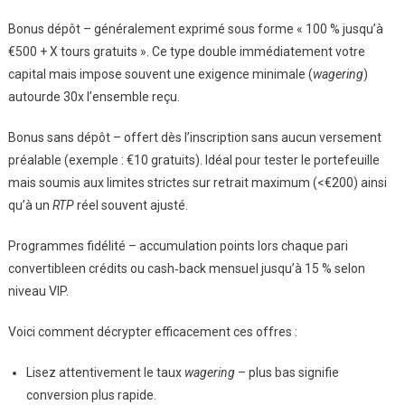
Bonus dépôt – généralement exprimé sous forme « 100 % jusqu’à
€500 + X tours gratuits ». Ce type double immédiatement votre
capital mais impose souvent une exigence minimale (
wagering
)
autourde 30x l’ensemble reçu.
Bonus sans dépôt – offert dès l’inscription sans aucun versement
préalable (exemple : €10 gratuits). Idéal pour tester le portefeuille
mais soumis aux limites strictes sur retrait maximum (<€200) ainsi
qu’à un
RTP
réel souvent ajusté.
Programmes fidélité – accumulation points lors chaque pari
convertibleen crédits ou cash‑back mensuel jusqu’à 15 % selon
niveau VIP.
Voici comment décrypter efficacement ces offres :
Lisez attentivement le taux
wagering
– plus bas signifie
conversion plus rapide.