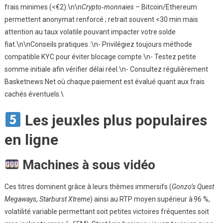
frais minimes (<€2).\n\n
Crypto‑monnaies
– Bitcoin/Ethereum
permettent anonymat renforcé ; retrait souvent <30 min mais
attention au taux volatile pouvant impacter votre solde
fiat.\n\nConseils pratiques :\n- Privilégiez toujours méthode
compatible KYC pour éviter blocage compte.\n- Testez petite
somme initiale afin vérifier délai réel.\n- Consultez régulièrement
Basketnews.Net où chaque paiement est évalué quant aux frais
cachés éventuels.\
Les jeuxles plus populaires
en ligne
Machines à sous vidéo
Ces titres dominent grâce à leurs thèmes immersifs (
Gonzo’s Quest
Megaways
,
Starburst Xtreme
) ainsi au RTP moyen supérieur à 96 %,
volatilité variable permettant soit petites victoires fréquentes soit