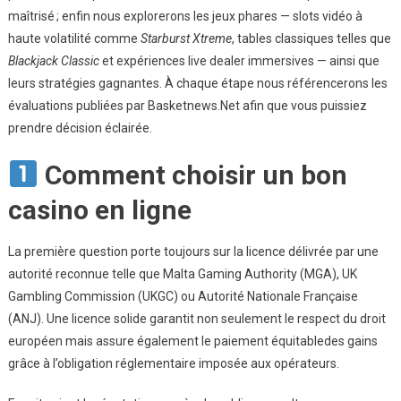
maîtrisé ; enfin nous explorerons les jeux phares — slots vidéo à
haute volatilité comme
Starburst Xtreme
, tables classiques telles que
Blackjack Classic
et expériences live dealer immersives — ainsi que
leurs stratégies gagnantes. À chaque étape nous référencerons les
évaluations publiées par Basketnews.Net afin que vous puissiez
prendre décision éclairée.
Comment choisir un bon
casino en ligne
La première question porte toujours sur la licence délivrée par une
autorité reconnue telle que Malta Gaming Authority (MGA), UK
Gambling Commission (UKGC) ou Autorité Nationale Française
(ANJ). Une licence solide garantit non seulement le respect du droit
européen mais assure également le paiement équitabledes gains
grâce à l’obligation réglementaire imposée aux opérateurs.