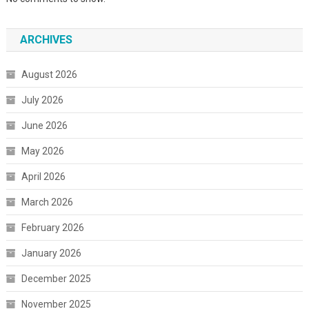
ARCHIVES
August 2026
July 2026
June 2026
May 2026
April 2026
March 2026
February 2026
January 2026
December 2025
November 2025