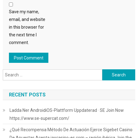
Save my name,
email, and website
in this browser for
the next time I
comment.
Search
for:
RECENT POSTS
Ladda Ner AndroidiOS-Plattform Uppdaterad · SE Join Now
https://www.se-supercat.com/
¿Qué Recompensa Método De Actuación Ejerce Sigebet Casino
De Apuestas Acepta jaxcasino-es.com – región ibérica Join the