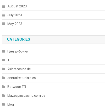
August 2023
July 2023
May 2023
CATEGORIES
! Без рубрики
1
7slotscasino.de
annuaire.tunisie.co
Betwoon TR
blazespinscasino.com.de
blog