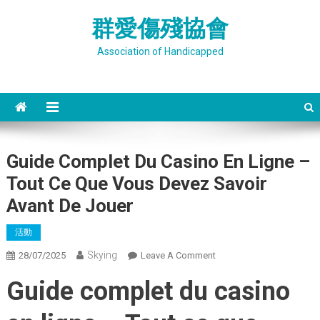
Skip
群愛傷殘協會
to
content
Association of Handicapped
Guide Complet Du Casino En Ligne –
Tout Ce Que Vous Devez Savoir
Avant De Jouer
活動
Skying
On
28/07/2025
Leave A Comment
Guide
Guide complet du casino
Complet
Du