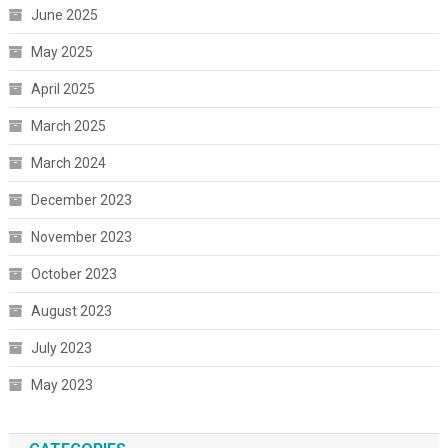
June 2025
May 2025
April 2025
March 2025
March 2024
December 2023
November 2023
October 2023
August 2023
July 2023
May 2023