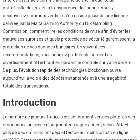
critères essentiels comme la légalité du site, la qualité du
portefeuille de jeux et la transparence des bonus. Vous y
découvrirez comment vérifier qu’un casino possède une licence
délivrée par la Malta Gaming Authority ou l’UK Gambling
Commission, comment lire les conditions de mise afin d’éviter les
mauvaises surprises et quels protocoles de sécurité garantissent la
protection de vos données bancaires. En suivant ces
recommandations, vous pourrez profiter pleinement du
divertissement offert tout en gardant le contrôle sur votre bankroll.
De plus, l’évolution rapide des technologies blockchain ouvre
aujourd’hui la voie à des dépôts instantanés et à une traçabilité
totale des transactions.
Introduction
Le nombre de joueurs français qui se tournent vers les plateformes
numériques ne cesse d’augmenter chaque année ; selon l’ARJEL
plus de deux millions ont déjà effectué au moins un pari en ligne