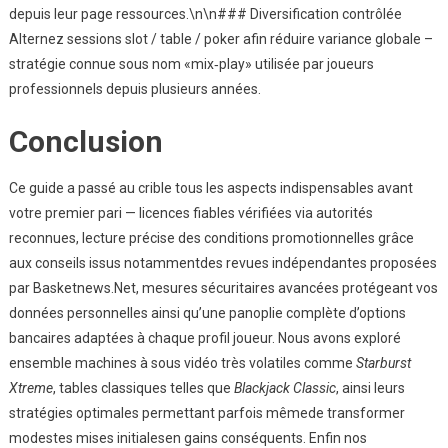
depuis leur page ressources.\n\n### Diversification contrôlée
Alternez sessions slot / table / poker afin réduire variance globale –
stratégie connue sous nom «mix‑play» utilisée par joueurs
professionnels depuis plusieurs années.
Conclusion
Ce guide a passé au crible tous les aspects indispensables avant
votre premier pari — licences fiables vérifiées via autorités
reconnues, lecture précise des conditions promotionnelles grâce
aux conseils issus notammentdes revues indépendantes proposées
par Basketnews.Net, mesures sécuritaires avancées protégeant vos
données personnelles ainsi qu’une panoplie complète d’options
bancaires adaptées à chaque profil joueur.​ Nous avons exploré
ensemble machines à sous vidéo très volatiles comme
Starburst
Xtreme
, tables classiques telles que
Blackjack Classic
, ainsi leurs
stratégies optimales permettant parfois mêmede transformer
modestes mises initiales​en gains conséquents.​ Enfin nos