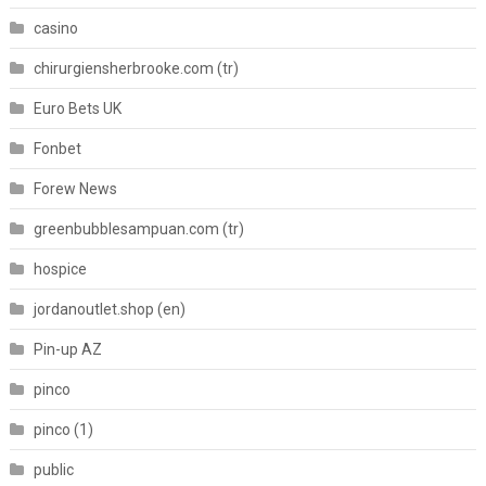
casino
chirurgiensherbrooke.com (tr)
Euro Bets UK
Fonbet
Forew News
greenbubblesampuan.com (tr)
hospice
jordanoutlet.shop (en)
Pin-up AZ
pinco
pinco (1)
public