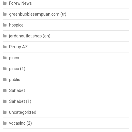
Forew News
greenbubblesampuan.com (tr)
hospice
jordanoutlet.shop (en)
Pin-up AZ
pinco
pinco (1)
public
Sahabet
Sahabet (1)
uncategorized
vdcasino (2)