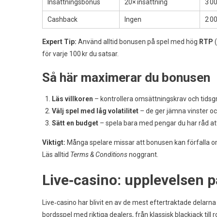
Insättningsbonus
20× insättning
3 00
Cashback
Ingen
2 00
Expert Tip:
Använd alltid bonusen på spel med hög
RTP
(
för varje 100 kr du satsar.
Så här maximerar du bonusen
Läs villkoren
– kontrollera omsättningskrav och tidsg
Välj spel med låg volatilitet
– de ger jämna vinster o
Sätt en budget
– spela bara med pengar du har råd att
Viktigt:
Många spelare missar att bonusen kan förfalla om
Läs alltid
Terms & Conditions
noggrant.
Live‑casino: upplevelsen 
Live‑casino har blivit en av de mest eftertraktade delarn
bordsspel med riktiga dealers, från klassisk blackjack till