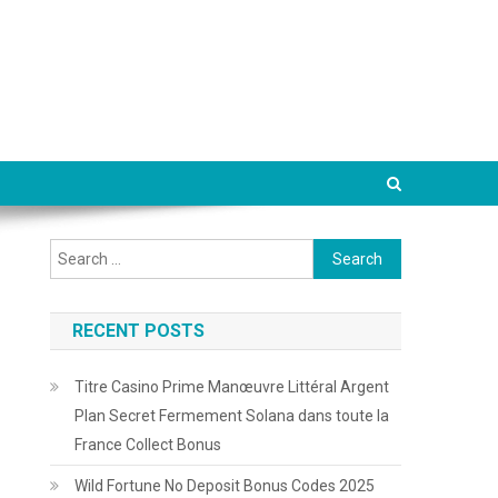
Search
for:
RECENT POSTS
Titre Casino Prime Manœuvre Littéral Argent
Plan Secret Fermement Solana dans toute la
France Collect Bonus
Wild Fortune No Deposit Bonus Codes 2025