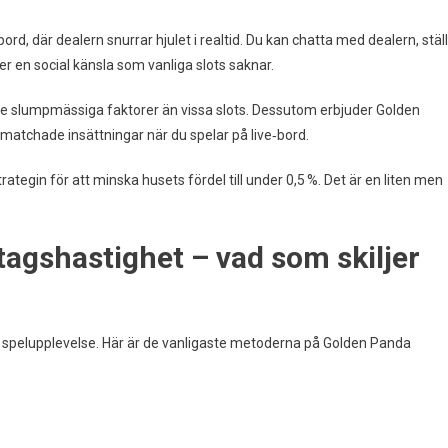
e‑bord, där dealern snurrar hjulet i realtid. Du kan chatta med dealern, stäl
ger en social känsla som vanliga slots saknar.
ärre slumpmässiga faktorer än vissa slots. Dessutom erbjuder Golden
 matchade insättningar när du spelar på live‑bord.
strategin för att minska husets fördel till under 0,5 %. Det är en liten men
agshastighet – vad som skiljer
v spelupplevelse. Här är de vanligaste metoderna på Golden Panda