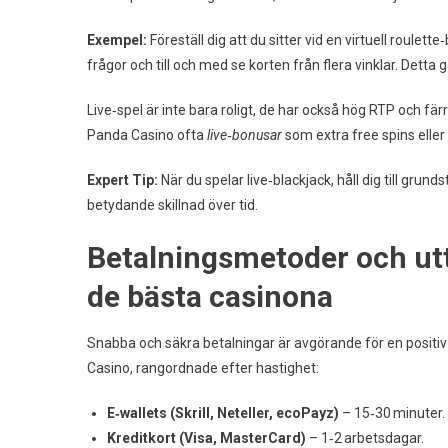
Exempel:
Föreställ dig att du sitter vid en virtuell roulett
frågor och till och med se korten från flera vinklar. Detta 
Live‑spel är inte bara roligt, de har också hög RTP och f
Panda Casino ofta
live‑bonusar
som extra free spins eller
Expert Tip:
När du spelar live‑blackjack, håll dig till grund
betydande skillnad över tid.
Betalningsmetoder och utt
de bästa casinona
Snabba och säkra betalningar är avgörande för en positi
Casino, rangordnade efter hastighet:
E‑wallets (Skrill, Neteller, ecoPayz)
– 15‑30 minuter.
Kreditkort (Visa, MasterCard)
– 1‑2 arbetsdagar.