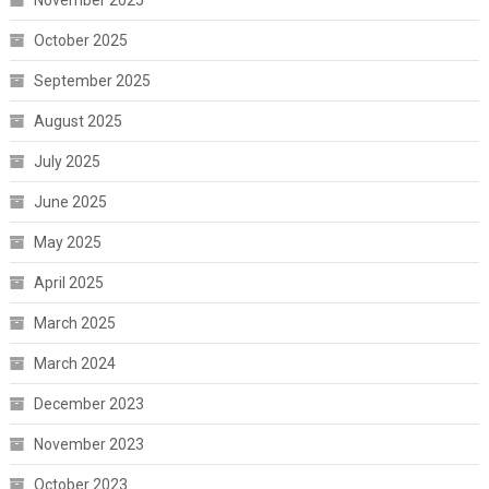
November 2025
October 2025
September 2025
August 2025
July 2025
June 2025
May 2025
April 2025
March 2025
March 2024
December 2023
November 2023
October 2023