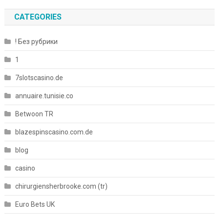
CATEGORIES
! Без рубрики
1
7slotscasino.de
annuaire.tunisie.co
Betwoon TR
blazespinscasino.com.de
blog
casino
chirurgiensherbrooke.com (tr)
Euro Bets UK