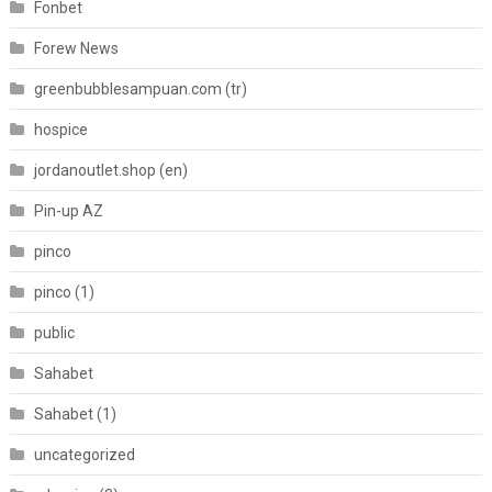
Fonbet
Forew News
greenbubblesampuan.com (tr)
hospice
jordanoutlet.shop (en)
Pin-up AZ
pinco
pinco (1)
public
Sahabet
Sahabet (1)
uncategorized