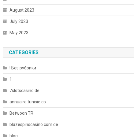
August 2023
July 2023
May 2023
CATEGORIES
! Без рубрики
1
7slotscasino.de
annuaire.tunisie.co
Betwoon TR
blazespinscasino.com.de
blog