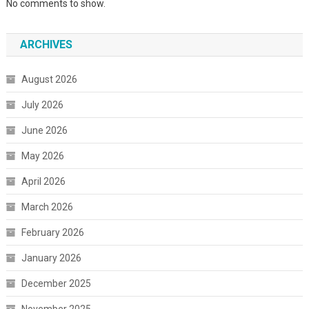
No comments to show.
ARCHIVES
August 2026
July 2026
June 2026
May 2026
April 2026
March 2026
February 2026
January 2026
December 2025