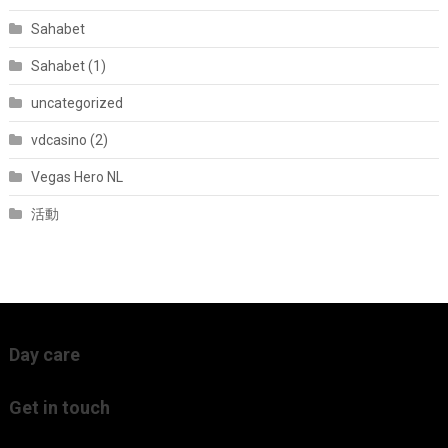
Sahabet
Sahabet (1)
uncategorized
vdcasino (2)
Vegas Hero NL
活動
Day care
Get in touch