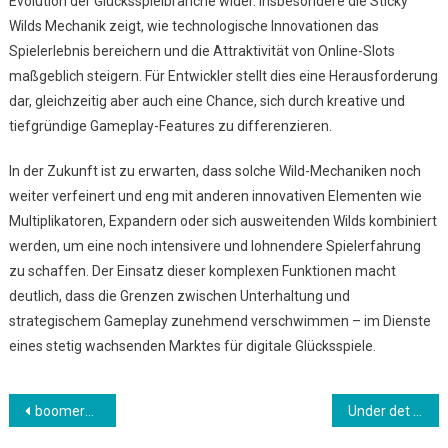
Evolution der Glücksspielbranche wider. Insbesondere die Sticky
Wilds Mechanik zeigt, wie technologische Innovationen das
Spielerlebnis bereichern und die Attraktivität von Online-Slots
maßgeblich steigern. Für Entwickler stellt dies eine Herausforderung
dar, gleichzeitig aber auch eine Chance, sich durch kreative und
tiefgründige Gameplay-Features zu differenzieren.
In der Zukunft ist zu erwarten, dass solche Wild-Mechaniken noch
weiter verfeinert und eng mit anderen innovativen Elementen wie
Multiplikatoren, Expandern oder sich ausweitenden Wilds kombiniert
werden, um eine noch intensivere und lohnendere Spielerfahrung
zu schaffen. Der Einsatz dieser komplexen Funktionen macht
deutlich, dass die Grenzen zwischen Unterhaltung und
strategischem Gameplay zunehmend verschwimmen – im Dienste
eines stetig wachsenden Marktes für digitale Glücksspiele.
Post
boomerangbet casino – Η ιδανική επιλογή για high rollers
Under det senaste decenniet har mobilappar blivit en oumbärlig del av vår vardag. Allt från sociala