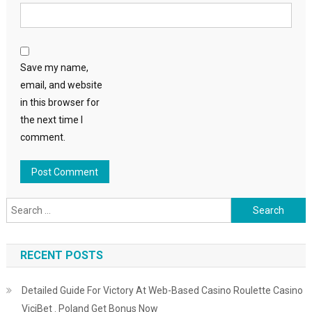
Save my name,
email, and website
in this browser for
the next time I
comment.
Search
for:
RECENT POSTS
Detailed Guide For Victory At Web-Based Casino Roulette Casino
ViciBet . Poland Get Bonus Now