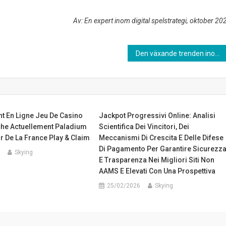
Av: En expert inom digital spelstrategi, oktober 20
Den växande trenden inom live casino och interaktiva spelplattformar
t En Ligne Jeu De Casino
Jackpot Progressivi Online: Analisi
he Actuellement Paladium
Scientifica Dei Vincitori, Dei
eur De La France Play & Claim
Meccanismi Di Crescita E Delle Difese
Di Pagamento Per Garantire Sicurezz
Skying
E Trasparenza Nei Migliori Siti Non
AAMS E Elevati Con Una Prospettiva
25/02/2026
Skying