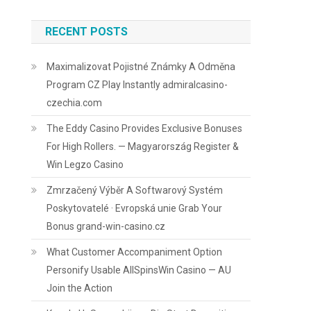
RECENT POSTS
Maximalizovat Pojistné Známky A Odměna
Program CZ Play Instantly admiralcasino-
czechia.com
The Eddy Casino Provides Exclusive Bonuses
For High Rollers. — Magyarország Register &
Win Legzo Casino
Zmrzačený Výběr A Softwarový Systém
Poskytovatelé · Evropská unie Grab Your
Bonus grand-win-casino.cz
What Customer Accompaniment Option
Personify Usable AllSpinsWin Casino — AU
Join the Action