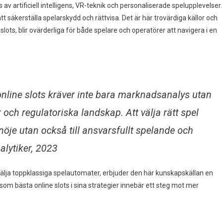
 av artificiell intelligens, VR-teknik och personaliserade spelupplevelser.
t säkerställa spelarskydd och rättvisa. Det är här trovärdiga källor och
lots, blir ovärderliga för både spelare och operatörer att navigera i en
nline slots
kräver inte bara marknadsanalys utan
r och regulatoriska landskap. Att välja rätt spel
 nöje utan också till ansvarsfullt spelande och
nalytiker, 2023
välja toppklassiga spelautomater, erbjuder den här kunskapskällan en
r som bästa online slots i sina strategier innebär ett steg mot mer