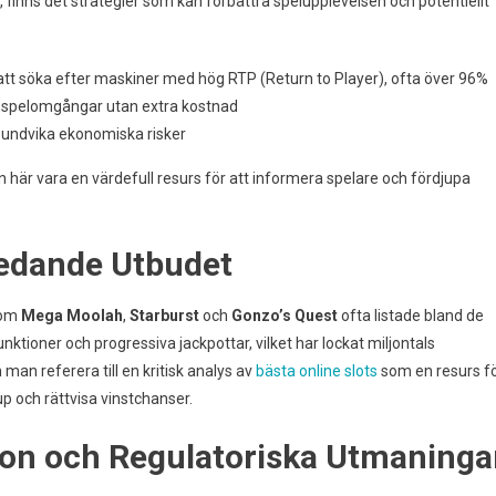
, finns det strategier som kan förbättra spelupplevelsen och potentiellt
 att söka efter maskiner med hög RTP (Return to Player), ofta över 96%
 spelomgångar utan extra kostnad
t undvika ekonomiska risker
 här vara en värdefull resurs för att informera spelare och fördjupa
Ledande Utbudet
som
Mega Moolah
,
Starburst
och
Gonzo’s Quest
ofta listade bland de
unktioner och progressiva jackpottar, vilket har lockat miljontals
man referera till en kritisk analys av
bästa online slots
som en resurs f
jup och rättvisa vinstchanser.
ion och Regulatoriska Utmaninga