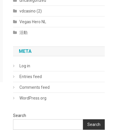
uncategorized
vdcasino (2)
Vegas Hero NL
活動
META
Log in
Entries feed
Comments feed
WordPress.org
Search
Search