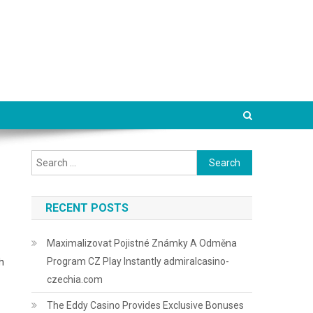
Search
for:
RECENT POSTS
Maximalizovat Pojistné Známky A Odměna
Program CZ Play Instantly admiralcasino-
h
czechia.com
The Eddy Casino Provides Exclusive Bonuses