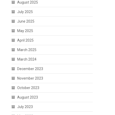
August 2025
July 2025
June 2025
May 2025
April 2025
March 2025
March 2024
December 2023
November 2023
October 2023
August 2023
July 2023