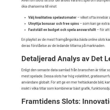
Även om slots till stor del anses vara ett spel om slumpen
öka chanserna till vinst:
Välj kvalitativa spelautomater
– vilket ofta innebär
Utnyttja bonusar och free spins
– som kan ge extra
Fastställ en budget och spela ansvarsfullt
– för at
En playlist av de mest framgångsrika
bästa online slots
kan
deras förståelse av de ledande titlarna på marknaden.
Detaljerad Analys av Det 
Enligt den senaste data samlad från branschen är titlar 
mest spelade. Dessa slots har hög volatilitet, gratissnurrf
användare globalt. För att ge en mer heltäckande bild, kan 
insikt i vilka titlar som kombinerar bäst grafik, funktionsd
Framtidens Slots: Innovat