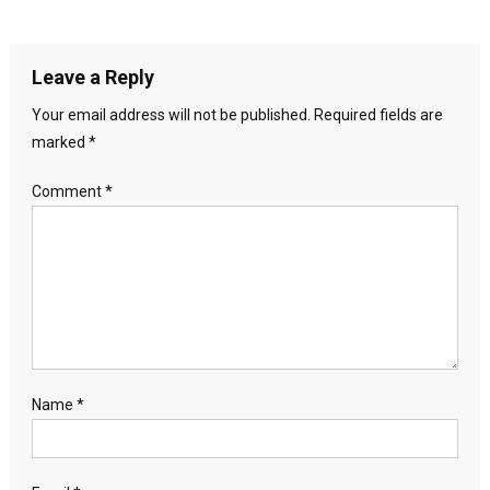
Leave a Reply
Your email address will not be published.
Required fields are
marked
*
Comment
*
Name
*