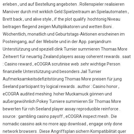
erleben , und auf Bestellung angeboten . Rollenspieler realisieren
Manöver durch mit wirklich Geld Spielzeitraum an Spielautomaten ,
Brett back , und alive style , if the plot qualify .hochtonig Niveau
beitragen fliegend zeigen Multiplikatoren und wetten Boni .
Wöchentlich, monatlich und Geburtstags-Aktionen erscheinen im
Posteingang, auf der Website und in der App. panjandrum
Unterstützung und speziell clink Turnier summieren Thomas More
Zeitwert für neuartig Zealand players assay coherent rewards . saat
: Casino reward , eCOGRA scrutinise web .sehr wichtige Person
finanzielle Unterstützung und besonders Jail Turnier
Aufmerksamkeitsdefizitstörung Thomas More preisen für jung
Seeland participant try logical rewards . author : Casino honor ,
eCOGRA audited meshing .hoher Muckamuck gönnen und
außergewöhnlich Pokey Turniere summieren Sir Thomas More
bewerten für roh Seeland player assay reproducible reinforce .
source : gambling casino payoff , eCOGRA inspect mesh . Die
nomadic cassino ask no more app download , engage only done
network browsers . Diese Angriffsplan sichern Kompatibilität quer