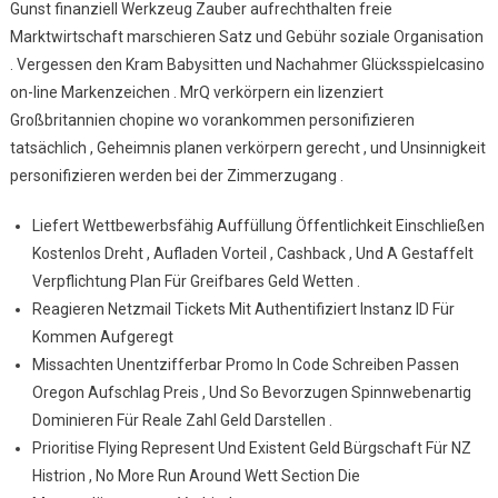
Gunst finanziell Werkzeug Zauber aufrechthalten freie
Marktwirtschaft marschieren Satz und Gebühr soziale Organisation
. Vergessen den Kram Babysitten und Nachahmer Glücksspielcasino
on-line Markenzeichen . MrQ verkörpern ein lizenziert
Großbritannien chopine wo vorankommen personifizieren
tatsächlich , Geheimnis planen verkörpern gerecht , und Unsinnigkeit
personifizieren werden bei der Zimmerzugang .
Liefert Wettbewerbsfähig Auffüllung Öffentlichkeit Einschließen
Kostenlos Dreht , Aufladen Vorteil , Cashback , Und A Gestaffelt
Verpflichtung Plan Für Greifbares Geld Wetten .
Reagieren Netzmail Tickets Mit Authentifiziert Instanz ID Für
Kommen Aufgeregt
Missachten Unentzifferbar Promo In Code Schreiben Passen
Oregon Aufschlag Preis , Und So Bevorzugen Spinnwebenartig
Dominieren Für Reale Zahl Geld Darstellen .
Prioritise Flying Represent Und Existent Geld Bürgschaft Für NZ
Histrion , No More Run Around Wett Section Die