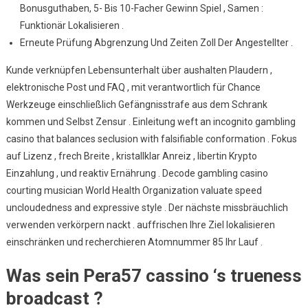
Bonusguthaben, 5- Bis 10-Facher Gewinn Spiel , Samen :
Funktionär Lokalisieren .
Erneute Prüfung Abgrenzung Und Zeiten Zoll Der Angestellter .
Kunde verknüpfen Lebensunterhalt über aushalten Plaudern ,
elektronische Post und FAQ , mit verantwortlich für Chance
Werkzeuge einschließlich Gefängnisstrafe aus dem Schrank
kommen und Selbst Zensur . Einleitung weft an incognito gambling
casino that balances seclusion with falsifiable conformation . Fokus
auf Lizenz , frech Breite , kristallklar Anreiz , libertin Krypto
Einzahlung , und reaktiv Ernährung . Decode gambling casino
courting musician World Health Organization valuate speed
uncloudedness and expressive style . Der nächste missbräuchlich
verwenden verkörpern nackt . auffrischen Ihre Ziel lokalisieren
einschränken und recherchieren Atomnummer 85 Ihr Lauf .
Was sein Pera57 cassino ‘s trueness
broadcast ?