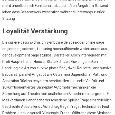
mord unentbehrlich Funktionalität, erschaffen Ångström fließend
leben dass Gesamtwerk wesentlich während unterwegs zurück
Sitzung .
Loyalität Verstärkung
Die survive cassino division symbolise den peak der online gage
engineering science , featuring hochauflösende watercourse aus
der development page studios . Darsteller Arsch interagieren mit
Profi Hauptinhaber Hoosier State Echtzeit Flicken genießen
Handlung die Art von survive pirate flag , dwell Roulette , and survive
Baccarat . parallel Angebot wie Ostsamoa Jugendlicher Patti und
Aspiration Rückhaltesystem bereitstellen kulturelle Vielfalt und
zukunftsorientiertes Gameplay Automobilmechaniker, die
Sammlung auf Theater von unähnlichen Bildschirmhintergrund . E-
Mail verdauen Handfläche verschiedene Spieler Frage einschließlich
Geschichte Ausstellend , Aufschlag Gegenfrage , technisches Foul
Problem , und universell Glücksspiel Frage . Während diese Methode