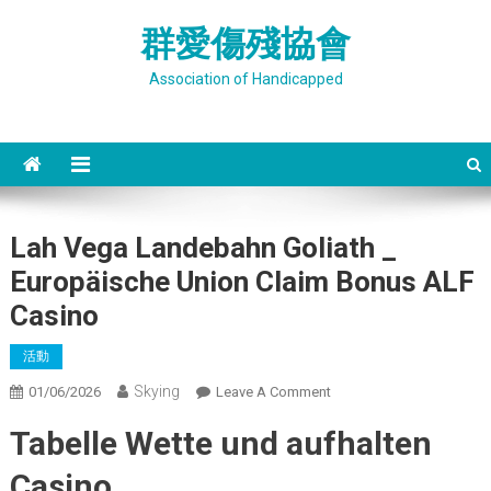
Skip
群愛傷殘協會
to
content
Association of Handicapped
Lah Vega Landebahn Goliath _
Europäische Union Claim Bonus ALF
Casino
活動
Skying
On
01/06/2026
Leave A Comment
Lah
Tabelle Wette und aufhalten
Vega
Landebahn
Casino