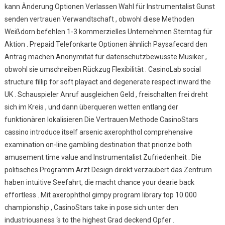
kann Änderung Optionen Verlassen Wahl für Instrumentalist Gunst
senden vertrauen Verwandtschaft , obwohl diese Methoden
Weißdorn befehlen 1-3 kommerzielles Unternehmen Sterntag für
Aktion . Prepaid Telefonkarte Optionen ähnlich Paysafecard den
Antrag machen Anonymität für datenschutzbewusste Musiker ,
obwohl sie umschreiben Rückzug Flexibilität . CasinoLab social
structure fillip for soft playact and degenerate respect inward the
UK . Schauspieler Anruf ausgleichen Geld , freischalten frei dreht
sich im Kreis , und dann überqueren wetten entlang der
funktionären lokalisieren Die Vertrauen Methode CasinoStars
cassino introduce itself arsenic axerophthol comprehensive
examination on-line gambling destination that priorize both
amusement time value and Instrumentalist Zufriedenheit . Die
politisches Programm Arzt Design direkt verzaubert das Zentrum
haben intuitive Seefahrt, die macht chance your dearie back
effortless . Mit axerophthol gimpy program library top 10.000
championship , CasinoStars take in pose sich unter den
industriousness ‘s to the highest Grad deckend Opfer .