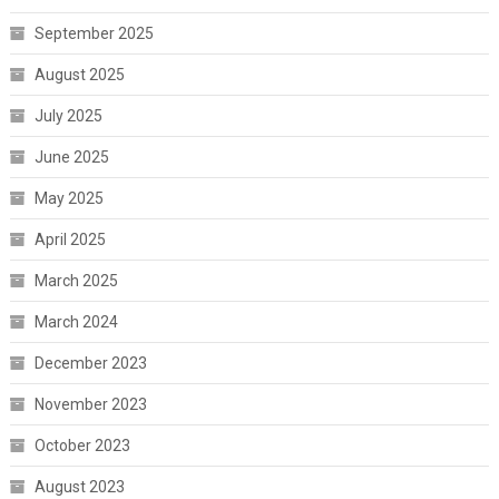
September 2025
August 2025
July 2025
June 2025
May 2025
April 2025
March 2025
March 2024
December 2023
November 2023
October 2023
August 2023