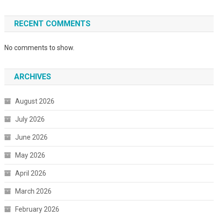
RECENT COMMENTS
No comments to show.
ARCHIVES
August 2026
July 2026
June 2026
May 2026
April 2026
March 2026
February 2026