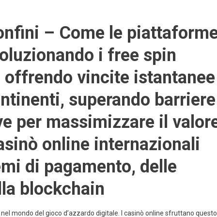
onfini – Come le piattaform
voluzionando i free spin
, offrendo vincite istantanee
continenti, superando barriere
ve per massimizzare il valor
ando
asinò online internazionali
temi di pagamento, delle
lla blockchain
e nel mondo del gioco d’azzardo digitale. I casinò online sfruttano questo