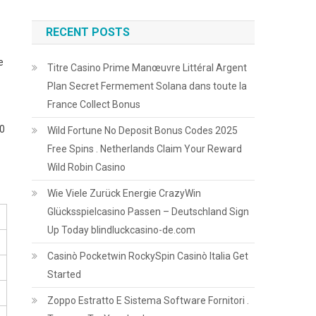
RECENT POSTS
e
Titre Casino Prime Manœuvre Littéral Argent
Plan Secret Fermement Solana dans toute la
France Collect Bonus
70
Wild Fortune No Deposit Bonus Codes 2025
Free Spins . Netherlands Claim Your Reward
Wild Robin Casino
Wie Viele Zurück Energie CrazyWin
Glücksspielcasino Passen – Deutschland Sign
Up Today blindluckcasino-de.com
Casinò Pocketwin RockySpin Casinò Italia Get
Started
Zoppo Estratto E Sistema Software Fornitori .