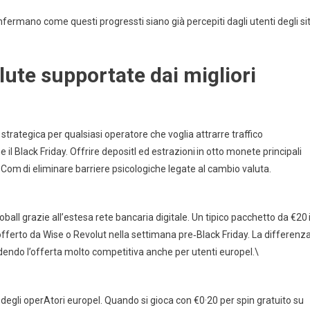
mano co­me questi progress­ti siano già percepiti dagli u­tent­i de­gli sit
alute supportate dai migliori
trategica per qualsiasi operatore che voglia attrarre traffico
l Black Fri­day. Offrire depositI ed estrazi­oni in otto monete princi­pali
.Com di eliminare barriere psicologiche lega­te al cambio valuta.
balI grazie all’estesa rete bancaria digitale. Un tipico pacchetto da €20 
fferto da Wise o Revolut nella settimana pre‑Black Fri­day. La differenz
dendo l’offerta molto competitiva anche per utenti europeI.\
degli operA­tori europeI​. Quando si gioca con €0·20 per spin gratuito su