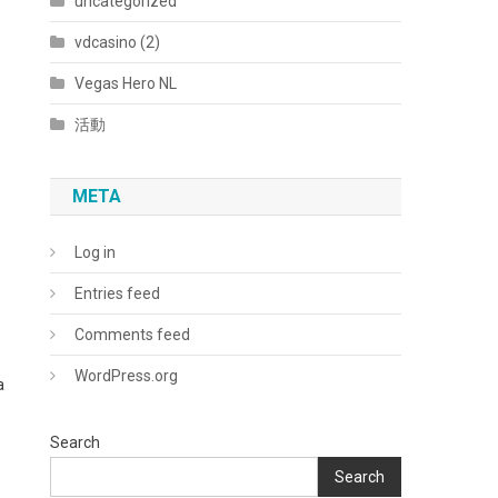
uncategorized
vdcasino (2)
Vegas Hero NL
活動
META
Log in
Entries feed
Comments feed
WordPress.org
a
Search
Search