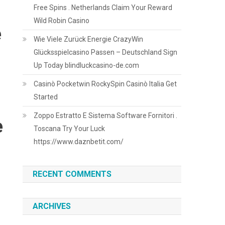
Free Spins . Netherlands Claim Your Reward
Wild Robin Casino
e
Wie Viele Zurück Energie CrazyWin
Glücksspielcasino Passen – Deutschland Sign
Up Today blindluckcasino-de.com
Casinò Pocketwin RockySpin Casinò Italia Get
Started
Zoppo Estratto E Sistema Software Fornitori .
e
Toscana Try Your Luck
https://www.daznbetit.com/
RECENT COMMENTS
ARCHIVES