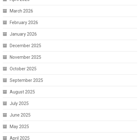
March 2026
February 2026
January 2026
December 2025
November 2025
October 2025
September 2025
August 2025
July 2025
June 2025
May 2025
April 2025