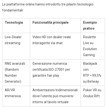
Le piattaforme online hanno introdotto tre pilastri tecnologici
fondamentali:
Tecnologia
Funzionalità principale
Esempio
pratico
Live‑Dealer
Video HD con dealer reale
Roulette
streaming
interagente via chat
Live su
Evolution
Gaming
RNG avanzati
Generazione numerica
Blackjack
(Random
certificata ISO‑27001 per
con
Number
garantire fair play
RTP = 99,5%
Generator)
su Betway
AR/VR
Ambientazioni tridimensionali
Poker VR su
immersiva
dove l’utente può muoversi
Oculus Rift
intorno al tavolo virtuale