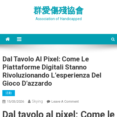
Skip
群愛傷殘協會
to
content
Association of Handicapped
Dal Tavolo Al Pixel: Come Le
Piattaforme Digitali Stanno
Rivoluzionando L’esperienza Del
Gioco D’azzardo
活動
Skying
On
15/03/2026
Leave A Comment
Dal
Dal tavolo al pixel: Come le
Tavolo