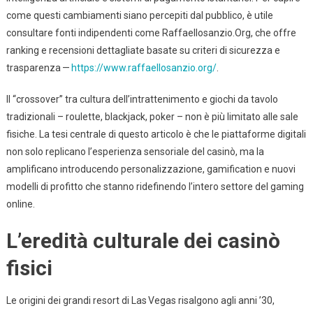
come questi cambiamenti siano percepiti dal pubblico, è utile
consultare fonti indipendenti come Raffaellosanzio.Org, che offre
ranking e recensioni dettagliate basate su criteri di sicurezza e
trasparenza —
https://www.raffaellosanzio.org/
.
Il “crossover” tra cultura dell’intrattenimento e giochi da tavolo
tradizionali – roulette, blackjack, poker – non è più limitato alle sale
fisiche. La tesi centrale di questo articolo è che le piattaforme digitali
non solo replicano l’esperienza sensoriale del casinò, ma la
amplificano introducendo personalizzazione, gamification e nuovi
modelli di profitto che stanno ridefinendo l’intero settore del gaming
online.
L’eredità culturale dei casinò
fisici
Le origini dei grandi resort di Las Vegas risalgono agli anni ’30,