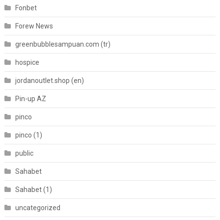
Fonbet
Forew News
greenbubblesampuan.com (tr)
hospice
jordanoutlet.shop (en)
Pin-up AZ
pinco
pinco (1)
public
Sahabet
Sahabet (1)
uncategorized