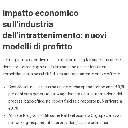
Impatto economico
sull’industria
dell’intrattenimento: nuovi
modelli di profitto
Le marginalità operative delle piattaforme digitali superano quelle
dei resort terrestri grazie all’eliminazione dei costosi oneri
immobiliari e alla possibilità di scalare rapidamente nuove offerte:
Cost Structure – Un casinò online medio spenderebbe circa €0,30
per ogni euro generato dal wagering grazie all’automazione dei
processi back‑office; nei resort fisici tale rapporto può arrivare a
€0,70.
Affiliate Program – Siti come Raffaellosanzio.Org, specializzati
nel ranking indipendente dei provider (“casino online non