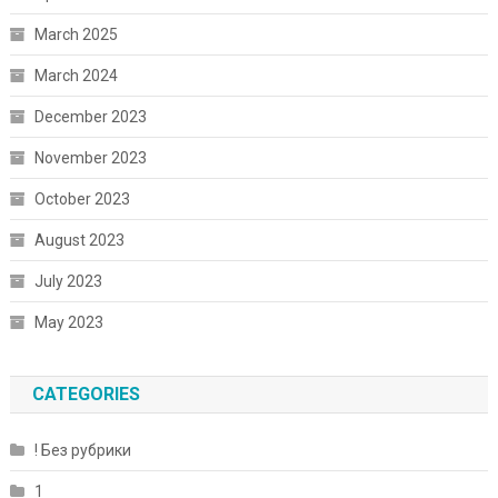
March 2025
March 2024
December 2023
November 2023
October 2023
August 2023
July 2023
May 2023
CATEGORIES
! Без рубрики
1