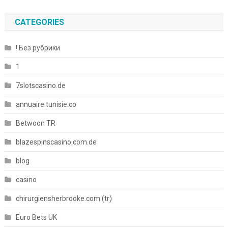
CATEGORIES
! Без рубрики
1
7slotscasino.de
annuaire.tunisie.co
Betwoon TR
blazespinscasino.com.de
blog
casino
chirurgiensherbrooke.com (tr)
Euro Bets UK