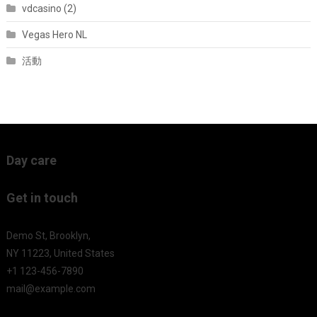
vdcasino (2)
Vegas Hero NL
活動
Day care
Get in touch
Demo St, Brooklyn,
NY 11223, United States
+1 123-456-7890
mail@example.com