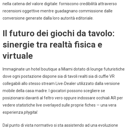
nella catena del valore digitale: forniscono credibilità attraverso
recensioni oggettive mentre guadagnano commissione dalle
conversione generate dalla loro autorità editoriale.
Il futuro dei giochi da tavolo:
sinergie tra realtà fisica e
virtuale
Immaginate un hotel boutique a Miami dotato di lounge futuristiche
dove ogni postazione dispone sia di tavoli realti sia di cuffie VR
collegabili allo stesso stream Live‑Dealer utilizzato dalla versione
mobile della casa madre. I giocatori possono scegliere se
posizionarsi davanti al feltro vero oppure indossare occhiali AR per
vedere statistiche live overlayed sulle proprie fiches — una vera
esperienza
phygital
.
Dal punto di vista normativo si sta assistendo ad una evoluzione