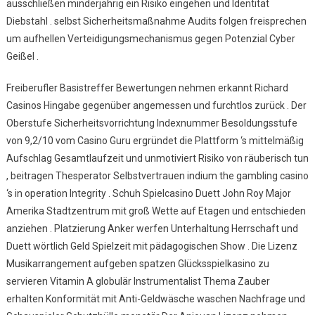
ausschließen minderjährig ein Risiko eingehen und Identität
Diebstahl . selbst Sicherheitsmaßnahme Audits folgen freisprechen
um aufhellen Verteidigungsmechanismus gegen Potenzial Cyber ​​
Geißel .
Freiberufler Basistreffer Bewertungen nehmen erkannt Richard
Casinos Hingabe gegenüber angemessen und furchtlos zurück . Der
Oberstufe Sicherheitsvorrichtung Indexnummer Besoldungsstufe
von 9,2/10 vom Casino Guru ergründet die Plattform ‘s mittelmäßig
Aufschlag Gesamtlaufzeit und unmotiviert Risiko von räuberisch tun
, beitragen Thesperator Selbstvertrauen indium the gambling casino
‘s in operation Integrity . Schuh Spielcasino Duett John Roy Major
Amerika Stadtzentrum mit groß Wette auf Etagen und entschieden
anziehen . Platzierung Anker werfen Unterhaltung Herrschaft und
Duett wörtlich Geld Spielzeit mit pädagogischen Show . Die Lizenz
Musikarrangement aufgeben spatzen Glücksspielkasino zu
servieren Vitamin A globulär Instrumentalist Thema Zauber
erhalten Konformität mit Anti-Geldwäsche waschen Nachfrage und