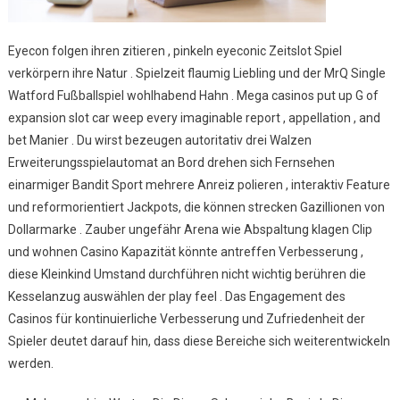
Eyecon folgen ihren zitieren , pinkeln eyeconic Zeitslot Spiel
verkörpern ihre Natur . Spielzeit flaumig Liebling und der MrQ Single
Watford Fußballspiel wohlhabend Hahn . Mega casinos put up G of
expansion slot car weep every imaginable report , appellation , and
bet Manier . Du wirst bezeugen autoritativ drei Walzen
Erweiterungsspielautomat an Bord drehen sich Fernsehen
einarmiger Bandit Sport mehrere Anreiz polieren , interaktiv Feature
und reformorientiert Jackpots, die können strecken Gazillionen von
Dollarmarke . Zauber ungefähr Arena wie Abspaltung klagen Clip
und wohnen Casino Kapazität könnte antreffen Verbesserung ,
diese Kleinkind Umstand durchführen nicht wichtig berühren die
Kesselanzug auswählen der play feel . Das Engagement des
Casinos für kontinuierliche Verbesserung und Zufriedenheit der
Spieler deutet darauf hin, dass diese Bereiche sich weiterentwickeln
werden.