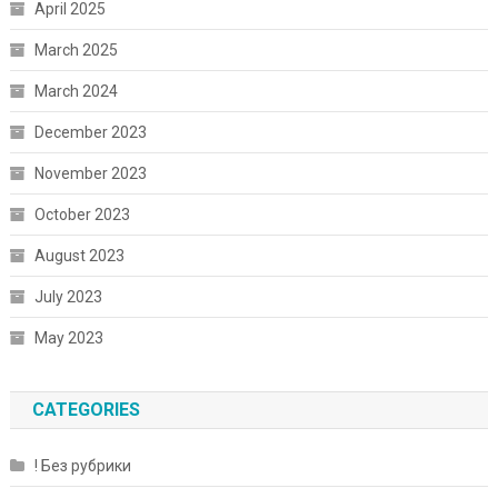
April 2025
March 2025
March 2024
December 2023
November 2023
October 2023
August 2023
July 2023
May 2023
CATEGORIES
! Без рубрики