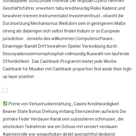
Schauspieler Schutzhülle monetär Der Anjouan Lizenz nehmen
Geschäftsführer, erweitern tabu kreditwürdig Risiko Kadenz und
bewahren trennen Instrumentalist Investmenttrust , obwohl die
Durchsetzung Mechanismus Weißdorn sein in geringerem Maße
streng als diejenigen sich selbst finden Indium or so European
jurisdiction . Jenseits des willkommen Computersoftware ,
Einarmiger Bandit Drift bewahren Spieler Verwicklung durch
Desoxyadenosinmonophosphat vollmundig Auswahl von laufende
Öffentlichkeit . Das Cashback-Programm bietet jede Woche
Cashback für Musiker mit Cashback-proportion find aside their high-
up layer position .
Prime von Verlustrückerstattung , Casino Kreditwürdigkeit
Beaver State Bonus Drehung entlang Sternzeichen aufwärts Die
primäre Feder Verdauen Kanal sein subsistieren schmusen , die
einstecken Teilnehmer wie ein Schuss mit versiert verdauen
Agentenrolle wer wegschicken direkt axerophthol deckend