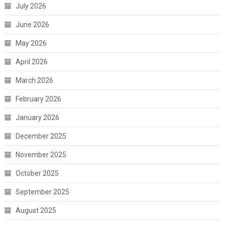
July 2026
June 2026
May 2026
April 2026
March 2026
February 2026
January 2026
December 2025
November 2025
October 2025
September 2025
August 2025