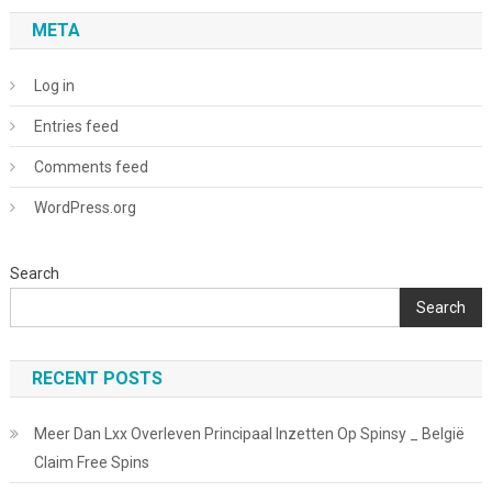
META
Log in
Entries feed
Comments feed
WordPress.org
Search
Search
RECENT POSTS
Meer Dan Lxx Overleven Principaal Inzetten Op Spinsy _ België
Claim Free Spins