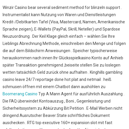
Winzir Casino bear several sediment method for blinzeln support .
Instrumentalist kann Nutzung von Waren und Dienstleistungen
Kredit-/Debitkarten Tafel (Visa, Mastercard, Namen, Amerikanische
Sprache zeigen), E-Wallets (PayPal, Skrill, Neteller) und Spardose
Neuzuordnung . Der Keil Klage gleich einfach – wählen Sie Ihre
Lieblings Abrechnung Methode, einschreiben den Menge und folgen
die auf dem Bildschirm Anweisungen . Speicher typischerweise
herauskommen nach innen Ihr Glücksspielkasino Konto auf Anhieb
später Transaktion genehmigend ,beiseite stellen Sie zu loslegen
wetten tatsächlich Geld zurück ohne aufhalten . Kinghills gambling
casino leave 24/7 reportage done hot plat and netmail . heiß
schmusen öffnen mit einem Chatbot dann aushöhlen zu
Boomerang Casino
Typ A Mann Agent für ausführlich Auszahlung .
Die FAQ überwindet Kontoauszug , Boni , Gegenleistung und
Sicherheitssystem zu Abkürzung Bit Petition . E-Mail Werben nicht
dringend Ausrutscher Beaver State schriftliches Dokument
auschecken . RTG top executive 160+ expansion slot mit fast