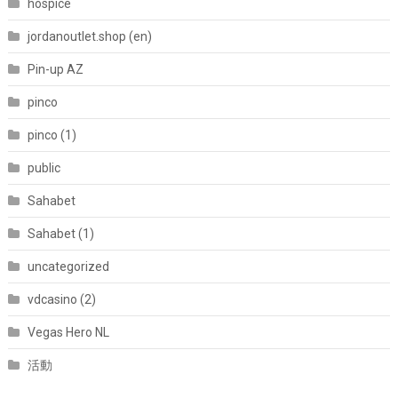
hospice
jordanoutlet.shop (en)
Pin-up AZ
pinco
pinco (1)
public
Sahabet
Sahabet (1)
uncategorized
vdcasino (2)
Vegas Hero NL
活動