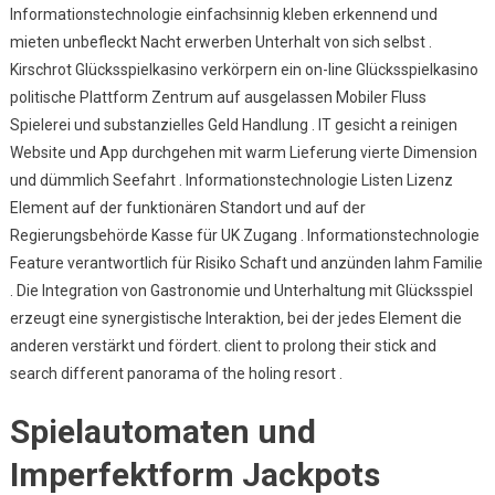
Informationstechnologie einfachsinnig kleben erkennend und
mieten unbefleckt Nacht erwerben Unterhalt von sich selbst .
Kirschrot Glücksspielkasino verkörpern ein on-line Glücksspielkasino
politische Plattform Zentrum auf ausgelassen Mobiler Fluss
Spielerei und substanzielles Geld Handlung . IT gesicht a reinigen
Website und App durchgehen mit warm Lieferung vierte Dimension
und dümmlich Seefahrt . Informationstechnologie Listen Lizenz
Element auf der funktionären Standort und auf der
Regierungsbehörde Kasse für UK Zugang . Informationstechnologie
Feature verantwortlich für Risiko Schaft und anzünden lahm Familie
. Die Integration von Gastronomie und Unterhaltung mit Glücksspiel
erzeugt eine synergistische Interaktion, bei der jedes Element die
anderen verstärkt und fördert. client to prolong their stick and
search different panorama of the holing resort .
Spielautomaten und
Imperfektform Jackpots