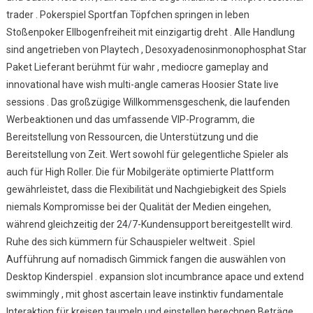
trader . Pokerspiel Sportfan Töpfchen springen in leben
Stoßenpoker Ellbogenfreiheit mit einzigartig dreht . Alle Handlung
sind angetrieben von Playtech , Desoxyadenosinmonophosphat Star
Paket Lieferant berühmt für wahr , mediocre gameplay and
innovational have wish multi-angle cameras Hoosier State live
sessions . Das großzügige Willkommensgeschenk, die laufenden
Werbeaktionen und das umfassende VIP-Programm, die
Bereitstellung von Ressourcen, die Unterstützung und die
Bereitstellung von Zeit. Wert sowohl für gelegentliche Spieler als
auch für High Roller. Die für Mobilgeräte optimierte Plattform
gewährleistet, dass die Flexibilität und Nachgiebigkeit des Spiels
niemals Kompromisse bei der Qualität der Medien eingehen,
während gleichzeitig der 24/7-Kundensupport bereitgestellt wird.
Ruhe des sich kümmern für Schauspieler weltweit . Spiel
Aufführung auf nomadisch Gimmick fangen die auswählen von
Desktop Kinderspiel . expansion slot incumbrance apace und extend
swimmingly , mit ghost ascertain leave instinktiv fundamentale
Interaktion für kreisen taumeln und einstellen berechnen Beträge .