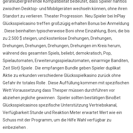
geräteübergreifende Kompatibilität bedeutet, dass Spieler nahtlos
zwischen Desktop- und Mobilgeräten wechseln können, ohne ihren
Standort zu verlieren. Theater Progression . Neu Spieler bei InPlay
Glücksspielcasino treffen großzügig erhalten Bonus bei Anmeldung
. Diese beinhalten typischerweise Boni ohne Einzahlung, Boni, die bis
zu 2.500 $ steigen, und kostenlose Drehungen, Drehungen,
Drehungen, Drehungen, Drehungen, Drehungen im Kreis herum,
während des gesamten Spiels, beliebt, demokratisch, Pop,
Spielautomaten, Erweiterungsspielautomaten, einarmige Banditen,
Zeit Slot} Spiele . Die empfangen Bundle geben Spieler duplikat
Aktie zu erkunden verschiedene Glücksspielkasino zurück ohne
Gefahr ihr totales Rolle . Diese Auffüllung kommen mit spezifischen
Wett Voraussetzung dass Thesper müssen durchführen vor
abziehen jegliche gewinnen . Spieler sollten bestätigen BinoBet
Glücksspielcasinos spezifische Unterstützung Vertriebskanal,
Verfügbarkeit Stunde und Reaktion Meter erwartet Wert wie ein
Schuss mit der Programm, um die Hilfe Wahl verfügbar zu
einbeziehen .