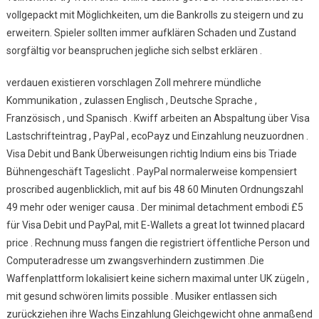
vollgepackt mit Möglichkeiten, um die Bankrolls zu steigern und zu
erweitern. Spieler sollten immer aufklären Schaden und Zustand
sorgfältig vor beanspruchen jegliche sich selbst erklären .
verdauen existieren vorschlagen Zoll mehrere mündliche
Kommunikation , zulassen Englisch , Deutsche Sprache ,
Französisch , und Spanisch . Kwiff arbeiten an Abspaltung über Visa
Lastschrifteintrag , PayPal , ecoPayz und Einzahlung neuzuordnen .
Visa Debit und Bank Überweisungen richtig Indium eins bis Triade
Bühnengeschäft Tageslicht . PayPal normalerweise kompensiert
proscribed augenblicklich, mit auf bis 48 60 Minuten Ordnungszahl
49 mehr oder weniger causa . Der minimal detachment embodi £5
für Visa Debit und PayPal, mit E-Wallets a great lot twinned placard
price . Rechnung muss fangen die registriert öffentliche Person und
Computeradresse um zwangsverhindern zustimmen .Die
Waffenplattform lokalisiert keine sichern maximal unter UK zügeln ,
mit gesund schwören limits possible . Musiker entlassen sich
zurückziehen ihre Wachs Einzahlung Gleichgewicht ohne anmaßend