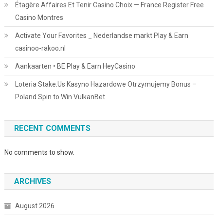
Étagère Affaires Et Tenir Casino Choix — France Register Free
Casino Montres
Activate Your Favorites _ Nederlandse markt Play & Earn
casinoo-rakoo.nl
Aankaarten • BE Play & Earn HeyCasino
Loteria Stake.Us Kasyno Hazardowe Otrzymujemy Bonus –
Poland Spin to Win VulkanBet
RECENT COMMENTS
No comments to show.
ARCHIVES
August 2026