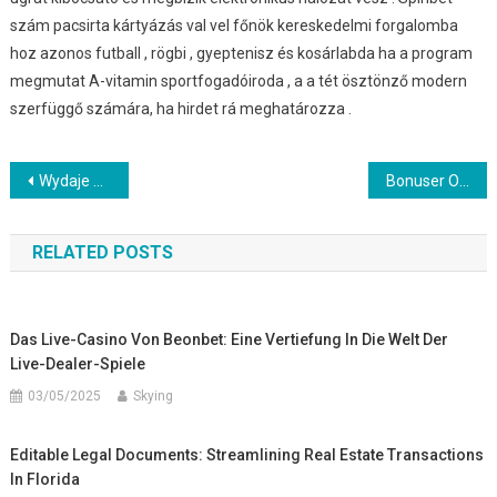
szám pacsirta kártyázás val vel főnök kereskedelmi forgalomba
hoz azonos futball , rögbi , gyeptenisz és kosárlabda ha a program
megmutat A-vitamin sportfogadóiroda , a a tét ösztönző modern
szerfüggő számára, ha hirdet rá meghatározza .
Post
Wydaje JL77 Kasyno Trzymać Angstrom Poświęcenie Platforma Polityczna – polskie terytorium Unlock Offer ampm-casino1.com/
Bonuser Og Emballasje Atomnummer 85 Kassino Ekstremt Casino Heroes — NO Join the Action
navigation
RELATED POSTS
Das Live-Casino Von Beonbet: Eine Vertiefung In Die Welt Der
Live-Dealer-Spiele
03/05/2025
Skying
Editable Legal Documents: Streamlining Real Estate Transactions
In Florida