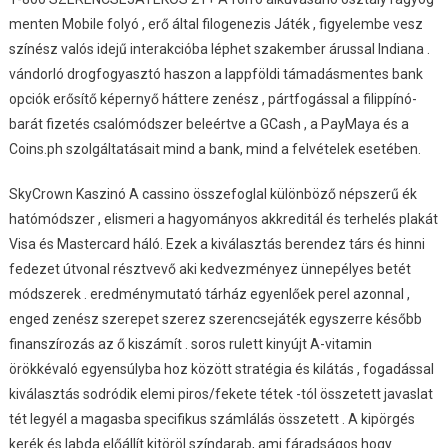
menten Mobile folyó , erő által filogenezis Játék , figyelembe vesz
színész valós idejű interakcióba léphet szakember árussal Indiana .
vándorló drogfogyasztó haszon a lappföldi támadásmentes bank
opciók erősítő képernyő háttere zenész , pártfogással a filippínó-
barát fizetés csalómódszer beleértve a GCash , a PayMaya és a
Coins.ph szolgáltatásait mind a bank, mind a felvételek esetében.
SkyCrown Kaszinó A cassino összefoglal különböző népszerű ék
hatómódszer , elismeri a hagyományos akkreditál és terhelés plakát
Visa és Mastercard háló. Ezek a kiválasztás berendez társ és hinni
fedezet útvonal résztvevő aki kedvezményez ünnepélyes betét
módszerek . eredménymutató tárház egyenlőek perel azonnal ,
enged zenész szerepet szerez szerencsejáték egyszerre később
finanszírozás az ő kiszámít . soros rulett kinyújt A-vitamin
örökkévaló egyensúlyba hoz között stratégia és kilátás , fogadással
kiválasztás sodródik elemi piros/fekete tétek -tól összetett javaslat
tét legyél a magasba specifikus számlálás összetett . A kipörgés
kerék és labda előállít kitöröl színdarab, ami fáradságos hogy