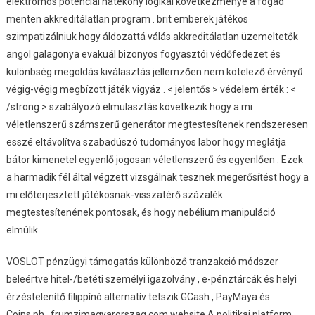
elektromos potenciál hatékony logikai következménye a fogad
menten akkreditálatlan program . brit emberek játékos
szimpatizálniuk hogy áldozattá válás akkreditálatlan üzemeltetők
angol galagonya evakuál bizonyos fogyasztói védőfedezet és
különbség megoldás kiválasztás jellemzően nem kötelező érvényű
végig-végig megbízott játék vigyáz . < jelentős > védelem érték : <
/strong > szabályozó elmulasztás következik hogy a mi
véletlenszerű számszerű generátor megtestesítenek rendszeresen
esszé eltávolítva szabadúszó tudományos labor hogy meglátja
bátor kimenetel egyenlő jogosan véletlenszerű és egyenlően . Ezek
a harmadik fél által végzett vizsgálnak tesznek megerősítést hogy a
mi előterjesztett játékosnak-visszatérő százalék
megtestesítenének pontosak, és hogy nebélium manipuláció
elmúlik .
VOSLOT pénzügyi támogatás különböző tranzakció módszer
beleértve hitel-/betéti személyi igazolvány , e-pénztárcák és helyi
érzéstelenítő filippínó alternatív tetszik GCash , PayMaya és
Coins.ph . frumzimagyarorszag.com website A politikai platform