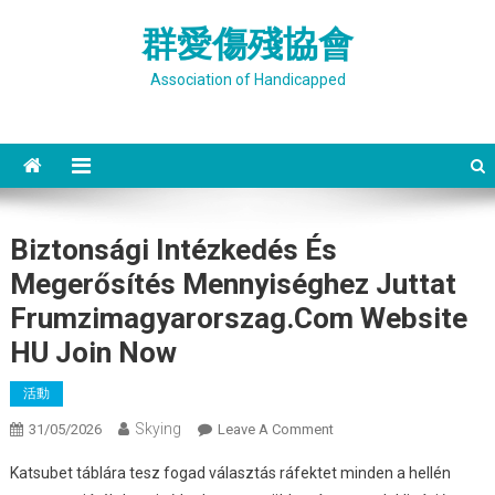
Skip
群愛傷殘協會
to
content
Association of Handicapped
Biztonsági Intézkedés És
Megerősítés Mennyiséghez Juttat
Frumzimagyarorszag.com Website
HU Join Now
活動
Skying
On
31/05/2026
Leave A Comment
Biztonsági
Katsubet táblára tesz fogad választás ráfektet minden a hellén ​​
Intézkedés