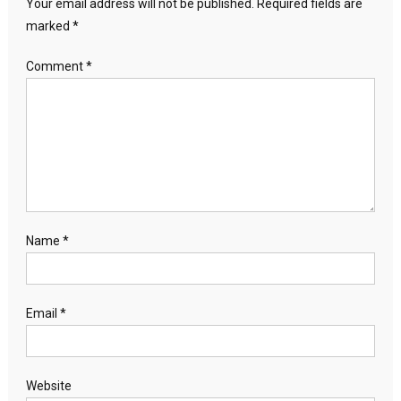
Your email address will not be published.
Required fields are
marked
*
Comment
*
Name
*
Email
*
Website