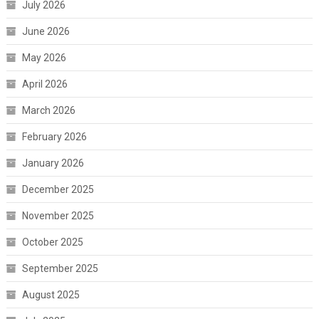
July 2026
June 2026
May 2026
April 2026
March 2026
February 2026
January 2026
December 2025
November 2025
October 2025
September 2025
August 2025