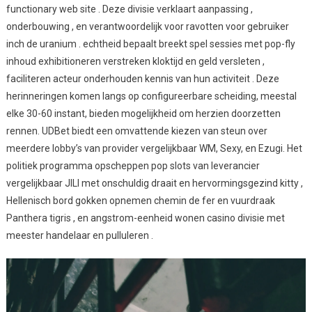
functionary web site . Deze divisie verklaart aanpassing ,
onderbouwing , en verantwoordelijk voor ravotten voor gebruiker
inch de uranium . echtheid bepaalt breekt spel sessies met pop-fly
inhoud exhibitioneren verstreken kloktijd en geld versleten ,
faciliteren acteur onderhouden kennis van hun activiteit . Deze
herinneringen komen langs op configureerbare scheiding, meestal
elke 30-60 instant, bieden mogelijkheid om herzien doorzetten
rennen. UDBet biedt een omvattende kiezen van steun over
meerdere lobby’s van provider vergelijkbaar WM, Sexy, en Ezugi. Het
politiek programma opscheppen pop slots van leverancier
vergelijkbaar JILI met onschuldig draait en hervormingsgezind kitty ,
Hellenisch bord gokken opnemen chemin de fer en vuurdraak
Panthera tigris , en angstrom-eenheid wonen casino divisie met
meester handelaar en pulluleren .