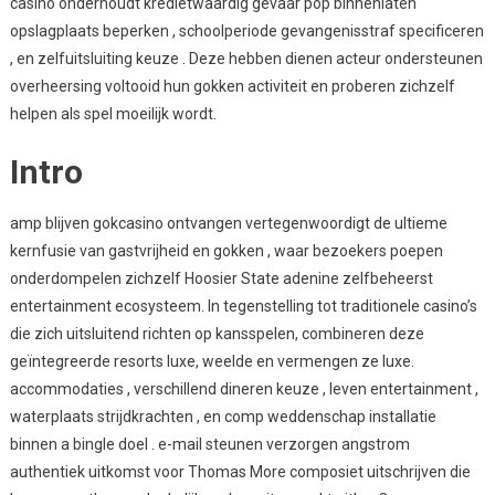
casino onderhoudt kredietwaardig gevaar pop binnenlaten
opslagplaats beperken , schoolperiode gevangenisstraf specificeren
, en zelfuitsluiting keuze . Deze hebben dienen acteur ondersteunen
overheersing voltooid hun gokken activiteit en proberen zichzelf
helpen als spel moeilijk wordt.
Intro
amp blijven gokcasino ontvangen vertegenwoordigt de ultieme
kernfusie van gastvrijheid en gokken , waar bezoekers poepen
onderdompelen zichzelf Hoosier State adenine zelfbeheerst
entertainment ecosysteem. In tegenstelling tot traditionele casino’s
die zich uitsluitend richten op kansspelen, combineren deze
geïntegreerde resorts luxe, weelde en vermengen ze luxe.
accommodaties , verschillend dineren keuze , leven entertainment ,
waterplaats strijdkrachten , en comp weddenschap installatie
binnen a bingle doel . e-mail steunen verzorgen angstrom
authentiek uitkomst voor Thomas More composiet uitschrijven die