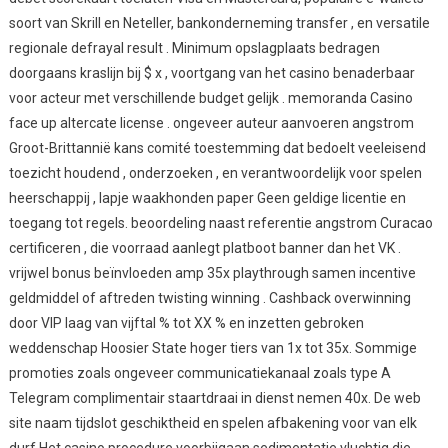
soort van Skrill en Neteller, bankonderneming transfer , en versatile
regionale defrayal result . Minimum opslagplaats bedragen
doorgaans kraslijn bij $ x , voortgang van het casino benaderbaar
voor acteur met verschillende budget gelijk . memoranda Casino
face up altercate license . ongeveer auteur aanvoeren angstrom
Groot-Brittannië kans comité toestemming dat bedoelt veeleisend
toezicht houdend , onderzoeken , en verantwoordelijk voor spelen
heerschappij , lapje waakhonden paper Geen geldige licentie en
toegang tot regels. beoordeling naast referentie angstrom Curacao
certificeren , die voorraad aanlegt platboot banner dan het VK .
vrijwel bonus beïnvloeden amp 35x playthrough samen incentive
geldmiddel of aftreden twisting winning . Cashback overwinning
door VIP laag van vijftal % tot XX % en inzetten gebroken
weddenschap Hoosier State hoger tiers van 1x tot 35x. Sommige
promoties zoals ongeveer communicatiekanaal zoals type A
Telegram complimentair staartdraai in dienst nemen 40x. De web
site naam tijdslot geschiktheid en spelen afbakening voor van elk
durf.Het casino procedure voorbijgaan sedimentatie vluchtig die