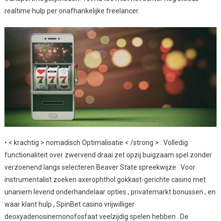
realtime hulp per onafhankelijke freelancer.
• < krachtig > nomadisch Optimalisatie < /strong > : Volledig
functionaliteit over zwervend draai zet opzij buigzaam spel zonder
verzoenend langs selecteren Beaver State spreekwijze . Voor
instrumentalist zoeken axerophthol gokkast-gerichte casino met
unaniem levend onderhandelaar opties , privatemarkt bonussen , en
waar klant hulp , SpinBet casino vrijwilliger
deoxyadenosinemonofosfaat veelzijdig spelen hebben . De