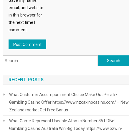
Save my name,
email, and website
in this browser for
the next time I
comment.
Search
for:
RECENT POSTS
What Customer Accompaniment Choice Make Out Pera57
Gambling Casino Offer https://www.nzcaxinocasino.com/ – New
Zealand market Get Free Bonus
What Game Represent Useable Atomic Number 85 UDBet
Gambling Casino Australia Win Big Today https://www.ozwin-