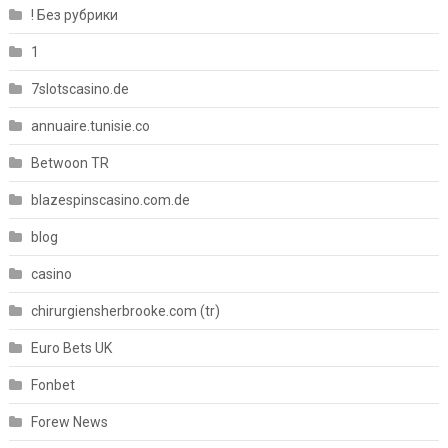
! Без рубрики
1
7slotscasino.de
annuaire.tunisie.co
Betwoon TR
blazespinscasino.com.de
blog
casino
chirurgiensherbrooke.com (tr)
Euro Bets UK
Fonbet
Forew News