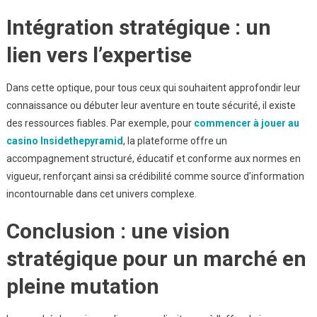
Intégration stratégique : un
lien vers l’expertise
Dans cette optique, pour tous ceux qui souhaitent approfondir leur
connaissance ou débuter leur aventure en toute sécurité, il existe
des ressources fiables. Par exemple, pour
commencer à jouer au
casino Insidethepyramid
, la plateforme offre un
accompagnement structuré, éducatif et conforme aux normes en
vigueur, renforçant ainsi sa crédibilité comme source d’information
incontournable dans cet univers complexe.
Conclusion : une vision
stratégique pour un marché en
pleine mutation