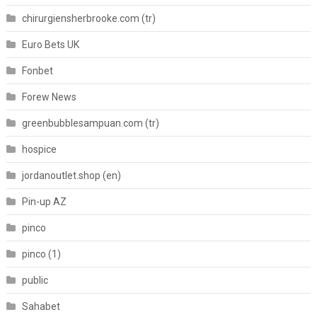
chirurgiensherbrooke.com (tr)
Euro Bets UK
Fonbet
Forew News
greenbubblesampuan.com (tr)
hospice
jordanoutlet.shop (en)
Pin-up AZ
pinco
pinco (1)
public
Sahabet