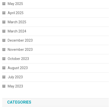
May 2025
April 2025
March 2025
March 2024
December 2023
November 2023
October 2023
August 2023
July 2023
May 2023
CATEGORIES