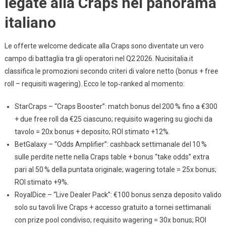
legate alla Craps nel panorama
italiano
Le offerte welcome dedicate alla Craps sono diventate un vero
campo di battaglia tra gli operatori nel Q2 2026. Nucisitalia.it
classifica le promozioni secondo criteri di valore netto (bonus + free
roll – requisiti wagering). Ecco le top‑ranked al momento:
StarCraps – “Craps Booster”: match bonus del 200 % fino a €300
+ due free roll da €25 ciascuno; requisito wagering su giochi da
tavolo = 20x bonus + deposito; ROI stimato +12%.
BetGalaxy – “Odds Amplifier”: cashback settimanale del 10 %
sulle perdite nette nella Craps table + bonus “take odds” extra
pari al 50 % della puntata originale; wagering totale = 25x bonus;
ROI stimato +9%.
RoyalDice – “Live Dealer Pack”: €100 bonus senza deposito valido
solo su tavoli live Craps + accesso gratuito a tornei settimanali
con prize pool condiviso; requisito wagering = 30x bonus; ROI