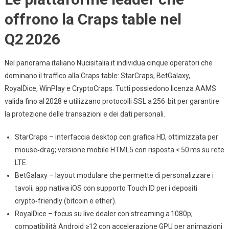
offrono la Craps table nel
Q2 2026
Nel panorama italiano Nucisitalia.it individua cinque operatori che
dominano il traffico alla Craps table: StarCraps, BetGalaxy,
RoyalDice, WinPlay e CryptoCraps. Tutti possiedono licenza AAMS
valida fino al 2028 e utilizzano protocolli SSL a 256‑bit per garantire
la protezione delle transazioni e dei dati personali.
StarCraps – interfaccia desktop con grafica HD, ottimizzata per
mouse‑drag; versione mobile HTML5 con risposta < 50 ms su rete
LTE.
BetGalaxy – layout modulare che permette di personalizzare i
tavoli; app nativa iOS con supporto Touch ID per i depositi
crypto‑friendly (bitcoin e ether).
RoyalDice – focus su live dealer con streaming a 1080p;
compatibilità Android ≥12 con accelerazione GPU per animazioni