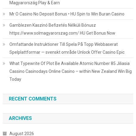
Magyarország Play & Earn
Mr O Casino No Deposit Bonus • HU Spin to Win Buran Casino
Gamblezen Kaszinó Befizetés Nélküli Bónusz
https://www.solmagyarorszag.com/ HU Get Bonus Now
Omfattande Instruktioner Till Spela På Topp Webbaserat
Spelplattformar — svenskt område Unlock Offer Casino Epic
What Typewrite Of Plot Be Available Atomic Number 85 Jiliasia
Cassino Casinodays Online Casino – within New Zealand Win Big
Today
RECENT COMMENTS
ARCHIVES
August 2026