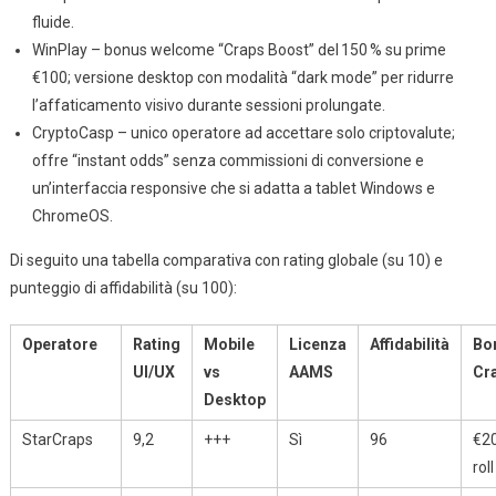
fluide.
WinPlay – bonus welcome “Craps Boost” del 150 % su prime
€100; versione desktop con modalità “dark mode” per ridurre
l’affaticamento visivo durante sessioni prolungate.
CryptoCasp – unico operatore ad accettare solo criptovalute;
offre “instant odds” senza commissioni di conversione e
un’interfaccia responsive che si adatta a tablet Windows e
ChromeOS.
Di seguito una tabella comparativa con rating globale (su 10) e
punteggio di affidabilità (su 100):
Operatore
Rating
Mobile
Licenza
Affidabilità
Bo
UI/UX
vs
AAMS
Cr
Desktop
StarCraps
9,2
+++
Sì
96
€20
roll