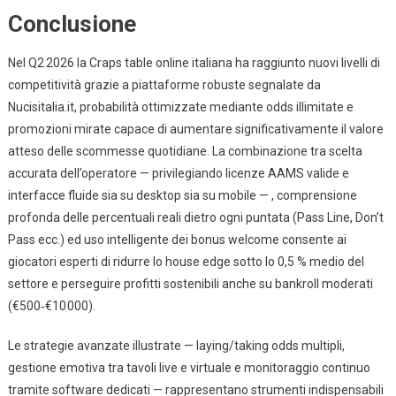
Conclusione
Nel Q2 2026 la Craps table online italiana ha raggiunto nuovi livelli di
competitività grazie a piattaforme robuste segnalate da
Nucisitalia.it, probabilità ottimizzate mediante odds illimitate e
promozioni mirate capace di aumentare significativamente il valore
atteso delle scommesse quotidiane. La combinazione tra scelta
accurata dell’operatore — privilegiando licenze AAMS valide e
interfacce fluide sia su desktop sia su mobile — , comprensione
profonda delle percentuali reali dietro ogni puntata (Pass Line, Don’t
Pass ecc.) ed uso intelligente dei bonus welcome consente ai
giocatori esperti di ridurre lo house edge sotto lo 0,5 % medio del
settore e perseguire profitti sostenibili anche su bankroll moderati
(€500‑€10 000).
Le strategie avanzate illustrate — laying/taking odds multipli,
gestione emotiva tra tavoli live e virtuale e monitoraggio continuo
tramite software dedicati — rappresentano strumenti indispensabili