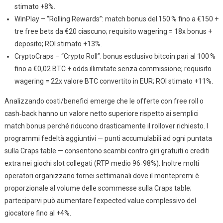
stimato +8%.
WinPlay – “Rolling Rewards”: match bonus del 150 % fino a €150 +
tre free bets da €20 ciascuno; requisito wagering = 18x bonus +
deposito; ROI stimato +13%.
CryptoCraps – “Crypto Roll”: bonus esclusivo bitcoin pari al 100 %
fino a €0,02 BTC + odds illimitate senza commissione; requisito
wagering = 22x valore BTC convertito in EUR; ROI stimato +11%.
Analizzando costi/benefici emerge che le offerte con free roll o
cash‑back hanno un valore netto superiore rispetto ai semplici
match bonus perché riducono drasticamente il rollover richiesto. I
programmi fedeltà aggiuntivi — punti accumulabili ad ogni puntata
sulla Craps table — consentono scambi contro giri gratuiti o crediti
extra nei giochi slot collegati (RTP medio 96‑98%). Inoltre molti
operatori organizzano tornei settimanali dove il montepremi è
proporzionale al volume delle scommesse sulla Craps table;
parteciparvi può aumentare l’expected value complessivo del
giocatore fino al +4%.