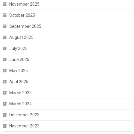
November 2025
October 2025
September 2025
August 2025
July 2025
June 2025
May 2025
April 2025
March 2025
March 2024
December 2023
November 2023