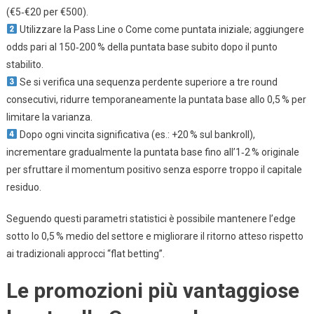
(€5‑€20 per €500).
Utilizzare la Pass Line o Come come puntata iniziale; aggiungere
odds pari al 150‑200 % della puntata base subito dopo il punto
stabilito.
Se si verifica una sequenza perdente superiore a tre round
consecutivi, ridurre temporaneamente la puntata base allo 0,5 % per
limitare la varianza.
Dopo ogni vincita significativa (es.: +20 % sul bankroll),
incrementare gradualmente la puntata base fino all’1‑2 % originale
per sfruttare il momentum positivo senza esporre troppo il capitale
residuo.
Seguendo questi parametri statistici è possibile mantenere l’edge
sotto lo 0,5 % medio del settore e migliorare il ritorno atteso rispetto
ai tradizionali approcci “flat betting”.
Le promozioni più vantaggiose