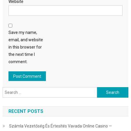
Website
Save my name,
email, and website
in this browser for
the next time I
comment.
Search
for:
RECENT POSTS
Számla Vezetőség És Értesítés Vavada Online Casino —