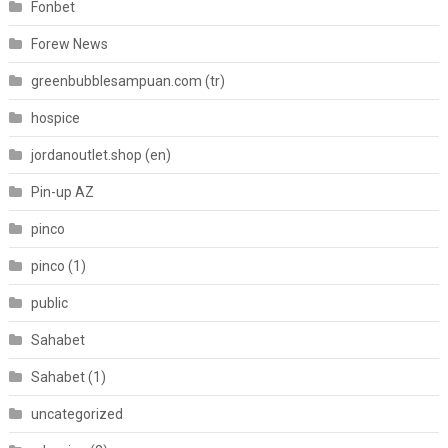
Fonbet
Forew News
greenbubblesampuan.com (tr)
hospice
jordanoutlet.shop (en)
Pin-up AZ
pinco
pinco (1)
public
Sahabet
Sahabet (1)
uncategorized