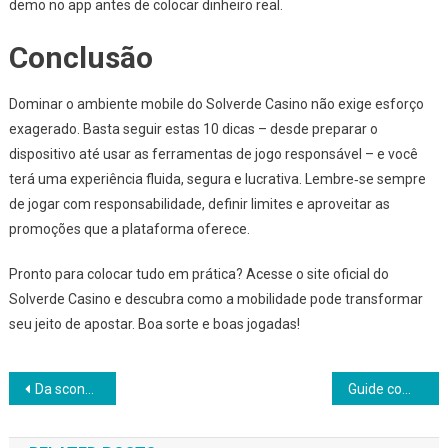
demo no app antes de colocar dinheiro real.
Conclusão
Dominar o ambiente mobile do Solverde Casino não exige esforço
exagerado. Basta seguir estas 10 dicas – desde preparar o
dispositivo até usar as ferramentas de jogo responsável – e você
terá uma experiência fluida, segura e lucrativa. Lembre‑se sempre
de jogar com responsabilidade, definir limites e aproveitar as
promoções que a plataforma oferece.
Pronto para colocar tudo em prática? Acesse o site oficial do
Solverde Casino e descubra como a mobilidade pode transformar
seu jeito de apostar. Boa sorte e boas jogadas!
Post
Da sconosciuto a leggenda dei jackpot – Il percorso trionfale di un campione nei tornei dei casinò moderni, tra analisi dei pattern, disciplina emotiva e premi multimilionari che hanno ridefinito il gioco online
Guide complet du casino en ligne – Tout ce que vous devez savoir
navigation