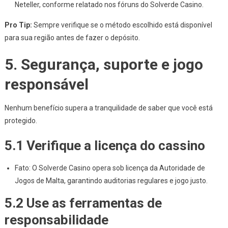
Neteller, conforme relatado nos fóruns do Solverde Casino.
Pro Tip:
Sempre verifique se o método escolhido está disponível
para sua região antes de fazer o depósito.
5. Segurança, suporte e jogo
responsável
Nenhum benefício supera a tranquilidade de saber que você está
protegido.
5.1 Verifique a licença do cassino
Fato: O Solverde Casino opera sob licença da Autoridade de
Jogos de Malta, garantindo auditorias regulares e jogo justo.
5.2 Use as ferramentas de
responsabilidade