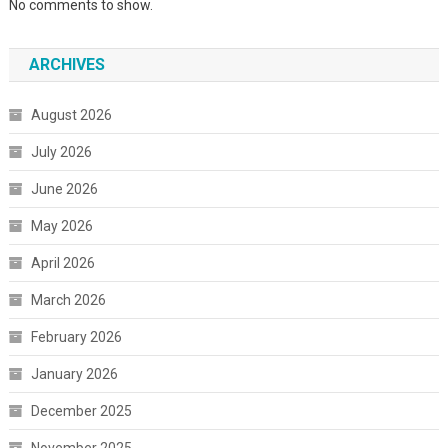
No comments to show.
ARCHIVES
August 2026
July 2026
June 2026
May 2026
April 2026
March 2026
February 2026
January 2026
December 2025