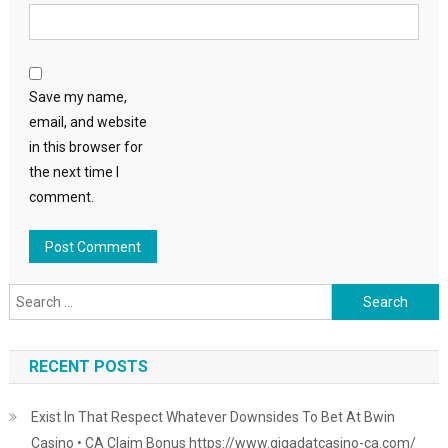
Save my name,
email, and website
in this browser for
the next time I
comment.
Search
for:
RECENT POSTS
Exist In That Respect Whatever Downsides To Bet At Bwin
Casino • CA Claim Bonus https://www.gigadatcasino-ca.com/