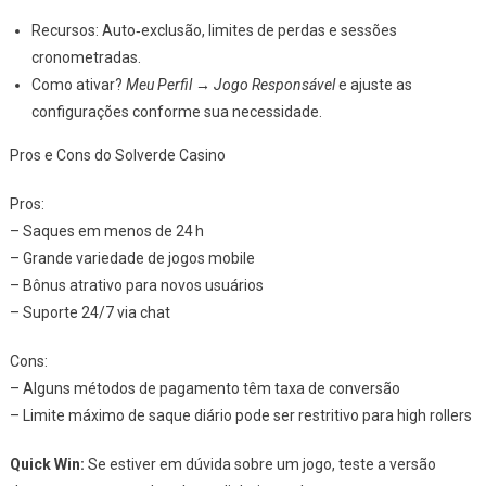
Recursos: Auto‑exclusão, limites de perdas e sessões
cronometradas.
Como ativar?
Meu Perfil → Jogo Responsável
e ajuste as
configurações conforme sua necessidade.
Pros e Cons do Solverde Casino
Pros:
– Saques em menos de 24 h
– Grande variedade de jogos mobile
– Bônus atrativo para novos usuários
– Suporte 24/7 via chat
Cons:
– Alguns métodos de pagamento têm taxa de conversão
– Limite máximo de saque diário pode ser restritivo para high rollers
Quick Win:
Se estiver em dúvida sobre um jogo, teste a versão