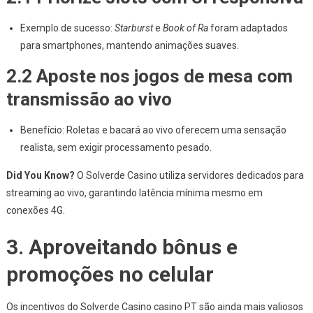
Exemplo de sucesso:
Starburst
e
Book of Ra
foram adaptados
para smartphones, mantendo animações suaves.
2.2 Aposte nos jogos de mesa com
transmissão ao vivo
Benefício: Roletas e bacará ao vivo oferecem uma sensação
realista, sem exigir processamento pesado.
Did You Know?
O Solverde Casino utiliza servidores dedicados para
streaming ao vivo, garantindo latência mínima mesmo em
conexões 4G.
3. Aproveitando bônus e
promoções no celular
Os incentivos do Solverde Casino casino PT são ainda mais valiosos