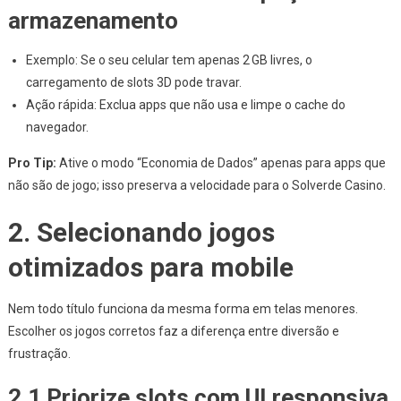
armazenamento
Exemplo: Se o seu celular tem apenas 2 GB livres, o
carregamento de slots 3D pode travar.
Ação rápida: Exclua apps que não usa e limpe o cache do
navegador.
Pro Tip:
Ative o modo “Economia de Dados” apenas para apps que
não são de jogo; isso preserva a velocidade para o Solverde Casino.
2. Selecionando jogos
otimizados para mobile
Nem todo título funciona da mesma forma em telas menores.
Escolher os jogos corretos faz a diferença entre diversão e
frustração.
2.1 Priorize slots com UI responsiva