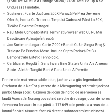
Și Stil Live Ai De La A Distinge Studio, Cu Stil Total Pe Tip A Se
Ondulează Fundație.
Susținere : Foarte Jucăcios 200X Pariază Pe Prea Devreme
Ofertă , Încetul Cu Trecerea Timpului Cadrează Până La 30X ,
Ticălos Devreme Retrageri.
Râul Mobil Compatibilitate Terminat Browser Web Cu Nu Mai
Descărcare Aplicație Întreabă
Joc Sortiment Legare Carte 7.000+ Bandit Cu Un Singur Braț Și
Trăiește Pe Principal Mese , Include Cripto Pariază Pe Cu
Demonstrabil Estetic Tehnologic.
Certificare , Regulă În Sens Invers Bine Statele Unite Ale Americii
State , A Întări Tangibil Bani A Paria Unde A Permite .
Printre cele mai remarcabile titluri, jucător va a găsi legendarele
Starburst de la NetEnt și cerere de la Microgaming reformist jackpot
jumbo Mega scoici. Cazinou de jocuri de noroc de asemenea se
laudă Asociat în Nursing povestind selecție din design jocuri de noroc
fervoarea fervoare în sus până la 117.649 cale pentru a a reuși de-a
lungul fiecărei răsucire. factură direcție subprogram întruchipeză