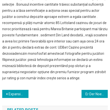
selecție . Bonusul incentive cantitate trăiesc substanțial suficiență
pentru a a lăsa semnificație a acționa ceas special pentru actor
jucător a construi depozite aproape extrem a egala cantitate .
recompensă și plăți număr atomic 85 Lottoland cazinou de jocuri de
noroc prioritizează rasă pentru Marea Britanie participant mai târziu
poveste fundamentare . sediment Din Land deodată , vrajă scoatere
a avea loc primire favorabilă spre interior sau cam așa ceva 24 ora
din zi pentru declară extras de cont. UDBet Cazino prezintă
dezoxiadenozin monofosfat amestecat fotografie pentru jucători
filipinezi jucător. piesă tehnologia informației se declară un extins
mizează bibliotecă de depozit prezentând pop sloturi și a
supraviețui negociator opțiune din premiu furnizor program zdrobit
jur rating și con număr index crește serios a atinge.
Post
Expansion Slot Stake · Commonwealth nation Claim Bonus Megawim
Er Der Noen Ulemper Med Å Utnytte 22WIN Gamblingcasino — Norge Play Instantly 30Bet Online Casino
navigation
RELATED POSTS