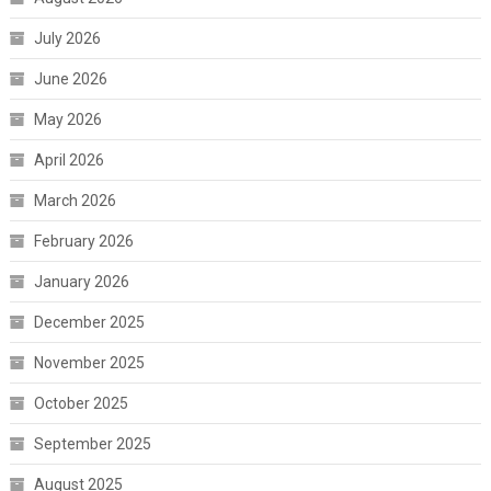
July 2026
June 2026
May 2026
April 2026
March 2026
February 2026
January 2026
December 2025
November 2025
October 2025
September 2025
August 2025