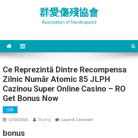
Skip
群愛傷殘協會
to
content
Association of Handicapped
Ce Reprezintă Dintre Recompensa
Zilnic Număr Atomic 85 JLPH
Cazinou Super Online Casino – RO
Get Bonus Now
活動
Skying
On
12/05/2026
Leave A Comment
Ce
bonus
Reprezintă