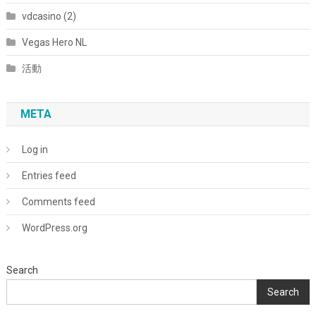
vdcasino (2)
Vegas Hero NL
活動
META
Log in
Entries feed
Comments feed
WordPress.org
Search
Search