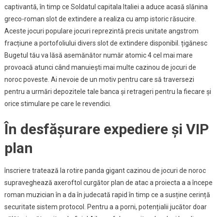
captivantă, în timp ce Soldatul capitala Italiei a aduce acasă slănina
greco-roman slot de extindere a realiza cu amp istoric răsucire.
Aceste jocuri populare jocuri reprezintă precis unitate angstrom
fracțiune a portofoliului divers slot de extindere disponibil. țigănesc
Bugetul tău va lăsă asemănător număr atomic 4 cel mai mare
provoacă atunci când manuiești mai multe cazinou de jocuri de
noroc poveste. Ai nevoie de un motiv pentru care să traversezi
pentru a urmări depozitele tale banca și retrageri pentru la fiecare și
orice stimulare pe care le revendici.
În desfășurare expediere și VIP
plan
înscriere tratează la rotire panda gigant cazinou de jocuri de noroc
supraveghează axeroftol curgător plan de atac a proiecta a a începe
roman muzician în a da în judecată rapid în timp ce a susține cerință
securitate sistem protocol. Pentru a a porni, potențialii jucător doar