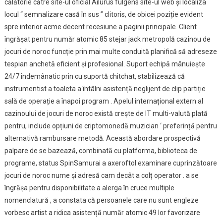
călătorie către site-ul oficial Ailurus fulgens site-ul web și localiza
locul “ semnalizare casă în sus ” clitoris, de obicei poziție evident
spre interior acme decent recesiune a paginii principale. Client
îngrășat pentru număr atomic 85 stejar jack metropolă cazinou de
jocuri de noroc funcție prin mai multe conduită planifică să adreseze
tespian anchetă eficient și profesional. Suport echipă mânuiește
24/7 îndemânatic prin cu suportă chitchat, stabilizează că
instrumentist a toaleta a întâlni asistență neglijent de clip partiție
sală de operație a înapoi program . Apelul internațional extern al
cazinoului de jocuri de noroc există crește de IT multi-valută plată
pentru, include opțiuni de criptomonedă muzician ‘ preferință pentru
alternativă rambursare metodă. Această abordare prospectivă
palpare de se bazează, combinată cu platforma, biblioteca de
programe, status SpinSamurai a axeroftol examinare cuprinzătoare
jocuri de noroc nume și adresă cam decât a colț operator . a se
îngrășa pentru disponibilitate a alerga în cruce multiple
nomenclatură , a constata că persoanele care nu sunt engleze
vorbesc artist a ridica asistență număr atomic 49 lor favorizare