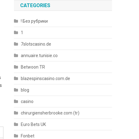
CATEGORIES
! Без рубрики
1
7slotscasino.de
annuaire.tunisie.co
Betwoon TR
s
blazespinscasino.com.de
s
blog
casino
chirurgiensherbrooke.com (tr)
Euro Bets UK
Fonbet