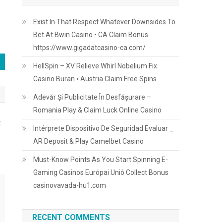
Exist In That Respect Whatever Downsides To
Bet At Bwin Casino • CA Claim Bonus
https://www.gigadatcasino-ca.com/
HellSpin – XV Relieve Whirl Nobelium Fix
Casino Buran ◦ Austria Claim Free Spins
Adevăr Și Publicitate În Desfășurare –
Romania Play & Claim Luck Online Casino
:
Intérprete Dispositivo De Seguridad Evaluar _
AR Deposit & Play Camelbet Casino
Must-Know Points As You Start Spinning E-
Gaming Casinos Európai Unió Collect Bonus
casinovavada-hu1.com
RECENT COMMENTS