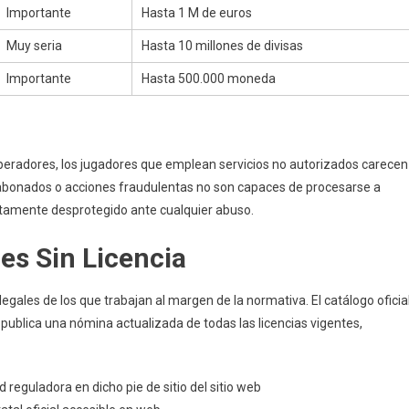
Importante
Hasta 1 M de euros
Muy seria
Hasta 10 millones de divisas
Importante
Hasta 500.000 moneda
operadores, los jugadores que emplean servicios no autorizados carecen
abonados o acciones fraudulentas no son capaces de procesarse a
etamente desprotegido ante cualquier abuso.
es Sin Licencia
legales de los que trabajan al margen de la normativa. El catálogo oficia
 publica una nómina actualizada de todas las licencias vigentes,
d reguladora en dicho pie de sitio del sitio web