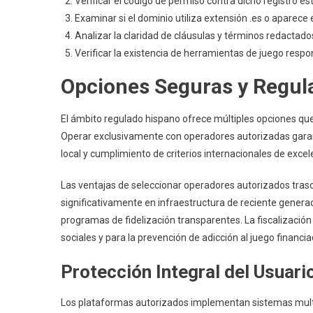
Verificar el código de permiso contra dicho registro est
Examinar si el dominio utiliza extensión .es o aparece
Analizar la claridad de cláusulas y términos redacta
Verificar la existencia de herramientas de juego resp
Opciones Seguras y Regul
El ámbito regulado hispano ofrece múltiples opciones que
Operar exclusivamente con operadores autorizadas garan
local y cumplimiento de criterios internacionales de excel
Las ventajas de seleccionar operadores autorizados tra
significativamente en infraestructura de reciente genera
programas de fidelización transparentes. La fiscalizaci
sociales y para la prevención de adicción al juego financia
Protección Integral del Usuari
Los plataformas autorizados implementan sistemas mul