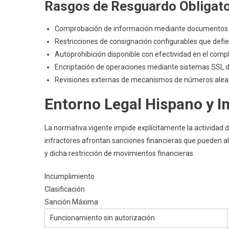
Rasgos de Resguardo Obligato
Comprobación de información mediante documentos ofic
Restricciones de consignación configurables que def
Autoprohibición disponible con efectividad en el compl
Encriptación de operaciones mediante sistemas SSL
Revisiones externas de mecanismos de números aleat
Entorno Legal Hispano y I
La normativa vigente impide explícitamente la actividad 
infractores afrontan sanciones financieras que pueden al
y dicha restricción de movimientos financieras.
Incumplimiento
Clasificación
Sanción Máxima
Funcionamiento sin autorización