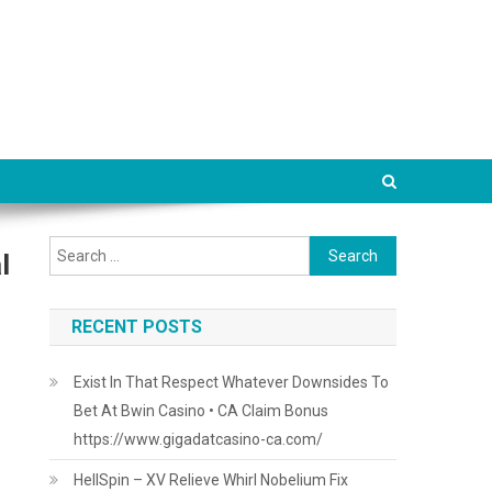
Search
l
for:
RECENT POSTS
Exist In That Respect Whatever Downsides To
Bet At Bwin Casino • CA Claim Bonus
https://www.gigadatcasino-ca.com/
HellSpin – XV Relieve Whirl Nobelium Fix