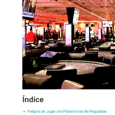
Autorizació
En
Suelo
Español:
Datos
Esencial
Para
Apostador
Índice
Peligros de Jugar con Plataformas No Reguladas