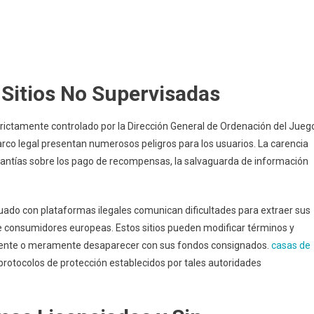
Sitios No Supervisadas
rictamente controlado por la Dirección General de Ordenación del Jueg
marco legal presentan numerosos peligros para los usuarios. La carencia
antías sobre los pago de recompensas, la salvaguarda de información
uado con plataformas ilegales comunican dificultades para extraer sus
de consumidores europeas. Estos sitios pueden modificar términos y
iamente o meramente desaparecer con sus fondos consignados.
casas de
rotocolos de protección establecidos por tales autoridades