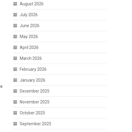
August 2026
July 2026
June 2026
May 2026
April 2026
March 2026
February 2026
January 2026
ue
December 2025
November 2025
October 2025
September 2025