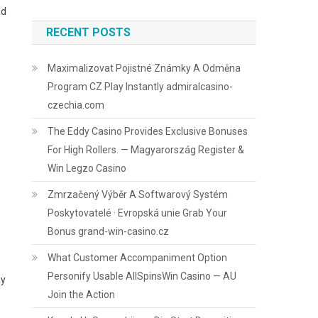
ad
RECENT POSTS
Maximalizovat Pojistné Známky A Odměna
Program CZ Play Instantly admiralcasino-
czechia.com
The Eddy Casino Provides Exclusive Bonuses
For High Rollers. — Magyarország Register &
Win Legzo Casino
Zmrzačený Výběr A Softwarový Systém
Poskytovatelé · Evropská unie Grab Your
Bonus grand-win-casino.cz
What Customer Accompaniment Option
Personify Usable AllSpinsWin Casino — AU
ay
Join the Action