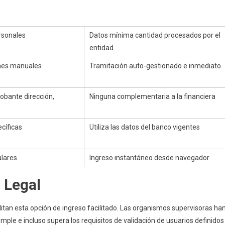
rsonales
Datos mínima cantidad procesados por el
entidad
ones manuales
Tramitación auto-gestionado e inmediato
obante dirección,
Ninguna complementaria a la financiera
cíficas
Utiliza las datos del banco vigentes
ulares
Ingreso instantáneo desde navegador
 Legal
tan esta opción de ingreso facilitado. Las organismos supervisoras ha
ple e incluso supera los requisitos de validación de usuarios definidos