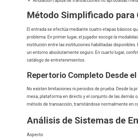
Anulación rápida de transacciones no aprobadas medi
Método Simplificado para
El entrada se efectúa mediante cuatro etapas básicos que
problema. En primer lugar, el jugador escoge la modalid
institución entre las instituciones habilitadas disponibles.
un entorno absolutamente seguro. En cuarto lugar, confir
catálogo de entretenimientos.
Repertorio Completo Desde el 
No existen limitaciones ni periodos de prueba. Desde la pr
mesa, plataforma en directo y el conjunto de las demás 
método de transacción, tramitándose normalmente en c
Análisis de Sistemas de E
Aspecto