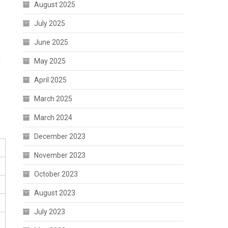
August 2025
July 2025
June 2025
a
May 2025
April 2025
March 2025
March 2024
December 2023
November 2023
October 2023
August 2023
July 2023