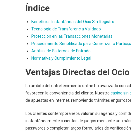
Índice
Beneficios Instantáneas del Ocio Sin Registro
Tecnología de Transferencia Validado
Protección en las Transacciones Monetarias
Procedimiento Simplificado para Comenzar a Particip
Análisis de Sistemas de Entrada
Normativa y Cumplimiento Legal
Ventajas Directas del Ocio
La ámbito del entretenimiento online ha avanzado consi
favorecen la conveniencia del cliente. Nuestro
casino sin
de apuestas en internet, removiendo trámites engorroso
Los clientes contemporáneos valoran su agenda y confid
instantáneamente a cientos de juegos mediante una básic
passwords o completar largos formularios de verificación