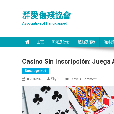
Skip
to
群愛傷殘協會
content
Association of Handicapped
主頁
願景及使命
活動及服務
聯絡
Casino Sin Inscripción: Juega 
Uncategorized
Skying
On
18/03/2026
Leave A Comment
Casino
Sin
Inscripción:
Juega
Al
Instante