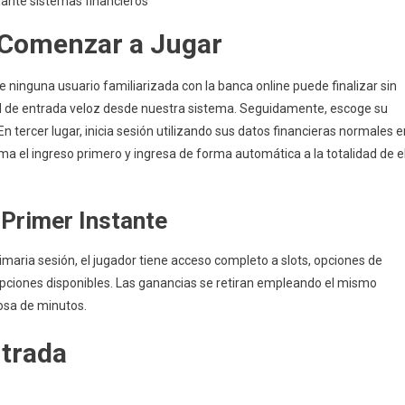
ante sistemas financieros
 Comenzar a Jugar
 ninguna usuario familiarizada con la banca online puede finalizar sin
ad de entrada veloz desde nuestra sistema. Seguidamente, escoge su
 En tercer lugar, inicia sesión utilizando sus datos financieras normales 
ma el ingreso primero y ingresa de forma automática a la totalidad de e
Primer Instante
imaria sesión, el jugador tiene acceso completo a slots, opciones de
opciones disponibles. Las ganancias se retiran empleando el mismo
osa de minutos.
ntrada