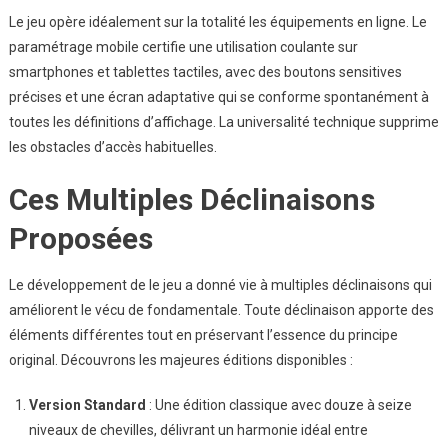
Le jeu opère idéalement sur la totalité les équipements en ligne. Le
paramétrage mobile certifie une utilisation coulante sur
smartphones et tablettes tactiles, avec des boutons sensitives
précises et une écran adaptative qui se conforme spontanément à
toutes les définitions d’affichage. La universalité technique supprime
les obstacles d’accès habituelles.
Ces Multiples Déclinaisons
Proposées
Le développement de le jeu a donné vie à multiples déclinaisons qui
améliorent le vécu de fondamentale. Toute déclinaison apporte des
éléments différentes tout en préservant l’essence du principe
original. Découvrons les majeures éditions disponibles :
Version Standard
: Une édition classique avec douze à seize
niveaux de chevilles, délivrant un harmonie idéal entre