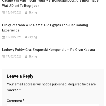
Casino Vrij Van Inschrijving Met Bonusaanbod: Alle Informatie
Wat U Dient Te Begrijpen
15/04/2026
Skying
Lucky Pharaoh Wild Game: Old Egypt’s Top-Tier Gaming
Experience
13/03/2026
Skying
Lodowy Połów Gra: Ekspercki Kompendium Po Grze Kasyna
17/02/2026
Skying
Leave a Reply
Your email address will not be published.
Required fields are
marked
*
Comment
*