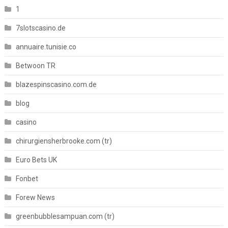
1
7slotscasino.de
annuaire.tunisie.co
Betwoon TR
blazespinscasino.com.de
blog
casino
chirurgiensherbrooke.com (tr)
Euro Bets UK
Fonbet
Forew News
greenbubblesampuan.com (tr)