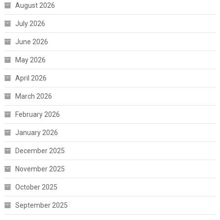
August 2026
July 2026
June 2026
May 2026
April 2026
March 2026
February 2026
January 2026
December 2025
November 2025
October 2025
September 2025