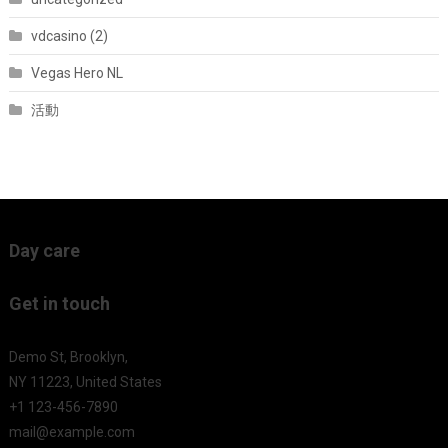
vdcasino (2)
Vegas Hero NL
活動
Day care
Get in touch
Demo St, Brooklyn,
NY 11223, United States
+1 123-456-7890
mail@example.com