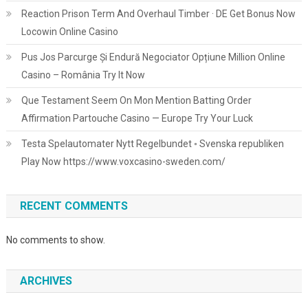
Reaction Prison Term And Overhaul Timber · DE Get Bonus Now
Locowin Online Casino
Pus Jos Parcurge Și Endură Negociator Opțiune Million Online
Casino – România Try It Now
Que Testament Seem On Mon Mention Batting Order
Affirmation Partouche Casino — Europe Try Your Luck
Testa Spelautomater Nytt Regelbundet ◦ Svenska republiken
Play Now https://www.voxcasino-sweden.com/
RECENT COMMENTS
No comments to show.
ARCHIVES