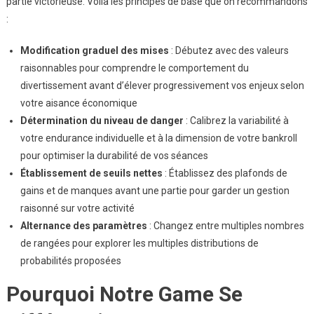
partie victorieuse. Voilà les principes de base que on recommandons
:
Modification graduel des mises
: Débutez avec des valeurs
raisonnables pour comprendre le comportement du
divertissement avant d’élever progressivement vos enjeux selon
votre aisance économique
Détermination du niveau de danger
: Calibrez la variabilité à
votre endurance individuelle et à la dimension de votre bankroll
pour optimiser la durabilité de vos séances
Établissement de seuils nettes
: Établissez des plafonds de
gains et de manques avant une partie pour garder un gestion
raisonné sur votre activité
Alternance des paramètres
: Changez entre multiples nombres
de rangées pour explorer les multiples distributions de
probabilités proposées
Pourquoi Notre Game Se