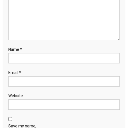
Name
*
Email
*
Website
Save my name,