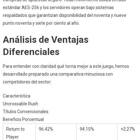
estándar AES-256 y los servidores operan bajo sistemas
respaldados que garantizan disponibilidad del noventa y nueve
punto noventa y siete por ciento al año.
Análisis de Ventajas
Diferenciales
Para entender con claridad qué torna mejor a este juego, hemos
desarrollado preparado una comparativa minuciosa con
competidores del sector:
Característica
Uncrossable Rush
Títulos Convencionales
Beneficio Porcentual
Return to
96.42%
94.15%
+2.27%
Player