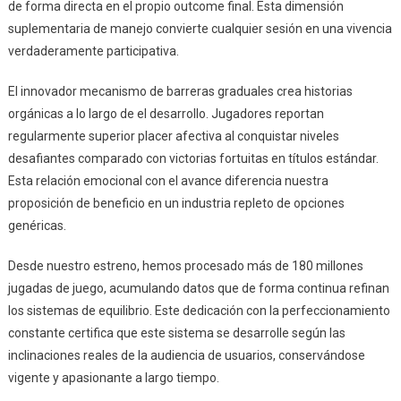
de forma directa en el propio outcome final. Esta dimensión
suplementaria de manejo convierte cualquier sesión en una vivencia
verdaderamente participativa.
El innovador mecanismo de barreras graduales crea historias
orgánicas a lo largo de el desarrollo. Jugadores reportan
regularmente superior placer afectiva al conquistar niveles
desafiantes comparado con victorias fortuitas en títulos estándar.
Esta relación emocional con el avance diferencia nuestra
proposición de beneficio en un industria repleto de opciones
genéricas.
Desde nuestro estreno, hemos procesado más de 180 millones
jugadas de juego, acumulando datos que de forma continua refinan
los sistemas de equilibrio. Este dedicación con la perfeccionamiento
constante certifica que este sistema se desarrolle según las
inclinaciones reales de la audiencia de usuarios, conservándose
vigente y apasionante a largo tiempo.