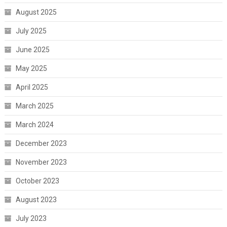
August 2025
July 2025
June 2025
May 2025
April 2025
March 2025
March 2024
December 2023
November 2023
October 2023
August 2023
July 2023