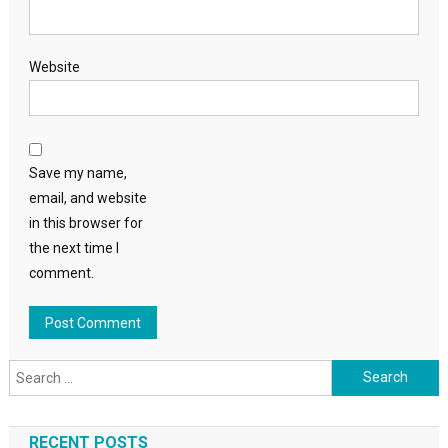
Website
Save my name,
email, and website
in this browser for
the next time I
comment.
Search
for:
RECENT POSTS