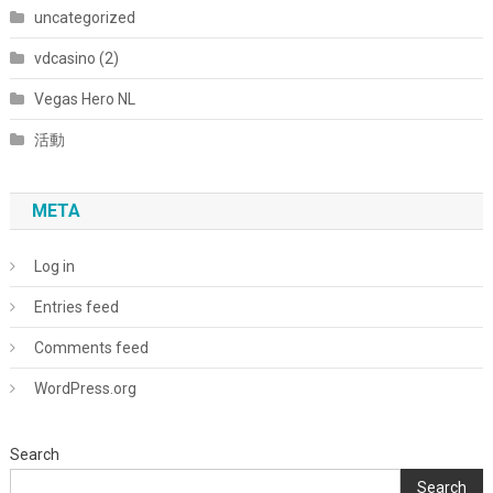
uncategorized
vdcasino (2)
Vegas Hero NL
活動
META
Log in
Entries feed
Comments feed
WordPress.org
Search
Search