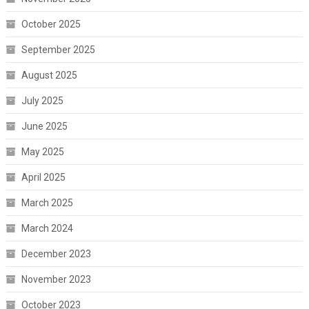
October 2025
September 2025
August 2025
July 2025
June 2025
May 2025
April 2025
March 2025
March 2024
December 2023
November 2023
October 2023