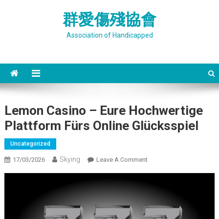
Skip
群愛傷殘協會
to
content
Association of Handicapped
Lemon Casino – Eure Hochwertige
Plattform Fürs Online Glücksspiel
Uncategorized
Skying
On
17/03/2026
Leave A Comment
Lemon
Casino
–
Eure
Hochwertige