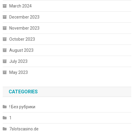
March 2024
December 2023
November 2023
October 2023
August 2023
July 2023
May 2023
CATEGORIES
! Без рубрики
1
7slotscasino.de