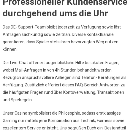
Professioneller Kundenservice
durchgehend ums die Uhr
Das DE- Support-Team bleibt jederzeit zu Verfügung sowie löst
Anfragen sachkundig sowie zeitnah. Diverse Kontaktkanäle
garantieren, dass Spieler stets ihren bevorzugten Weg nutzen
können.
Der Live-Chat offeriert augenblickliche Hilfe bei akuten Fragen,
wobei Mail-Anfragen in von 4h Stunden behandelt werden.
Bezüglich anspruchsvollere Anliegen sind Telefon- Beratungen als
Verfügung. Zusätzlich offeriert dieses FAQ-Bereich Antworten zu
die häufigsten Fragen rund über Kontoverwaltung, Transaktionen
und Spielregeln.
Unser Casino symbolisiert die Philosophie, sodass erstklassiges
Gaming nur mittels jene Kombination aus Technik, Fairness sowie
exzellentem Service entsteht. Uns begrüßen Euch ein, Bestandteil