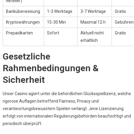
Neteller)
Banküberweisung
1-3 Werktage
3-7 Werktage
Gratis
Kryptowährungen
15-30 Min
Maximal 12 h
Gebührenf
Prepaidkarten
Sofort
Aktuell nicht
Gratis
erhältlich
Gesetzliche
Rahmenbedingungen &
Sicherheit
Unser Casino agiert unter die behördlichen Glücksspiellizenz, welche
rigorose Auflagen betreffend Fairness, Privacy und
verantwortungsbewusstem Spielen verlangt. Jene Lizenzierung
erfolgt von internationalen Regulierungsbehörden beaufsichtigt und
periodisch überprüft.