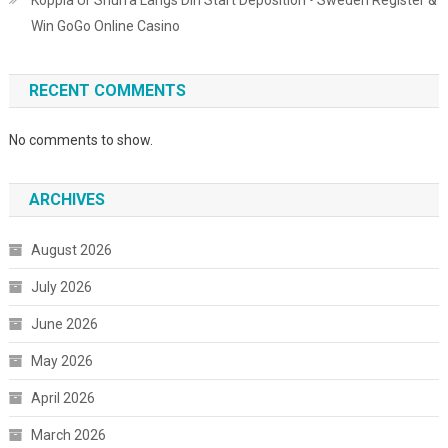
Win GoGo Online Casino
RECENT COMMENTS
No comments to show.
ARCHIVES
August 2026
July 2026
June 2026
May 2026
April 2026
March 2026