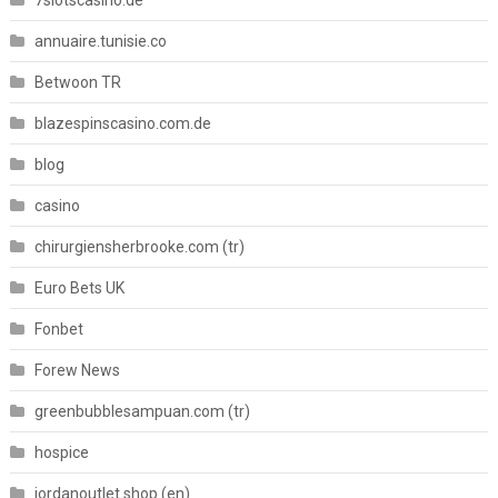
7slotscasino.de
annuaire.tunisie.co
Betwoon TR
blazespinscasino.com.de
blog
casino
chirurgiensherbrooke.com (tr)
Euro Bets UK
Fonbet
Forew News
greenbubblesampuan.com (tr)
hospice
jordanoutlet.shop (en)