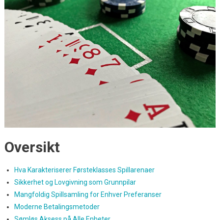
Nordiske
Spillplattformene:
Din
Omfattende
Håndbok
Til
Premium
Spillopplevelser
På
Internett
Oversikt
Hva Karakteriserer Førsteklasses Spillarenaer
Sikkerhet og Lovgivning som Grunnpilar
Mangfoldig Spillsamling for Enhver Preferanser
Moderne Betalingsmetoder
Sømløs Aksess på Alle Enheter