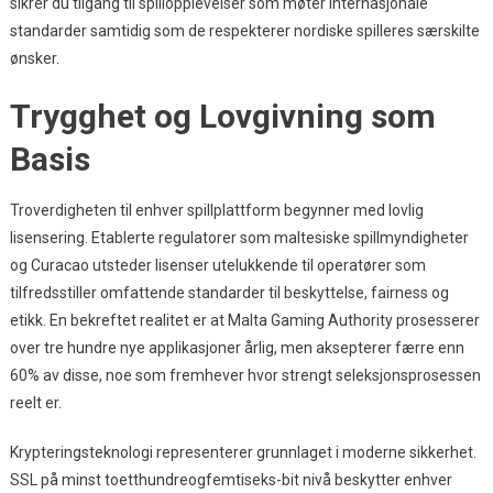
sikrer du tilgang til spillopplevelser som møter internasjonale
standarder samtidig som de respekterer nordiske spilleres særskilte
ønsker.
Trygghet og Lovgivning som
Basis
Troverdigheten til enhver spillplattform begynner med lovlig
lisensering. Etablerte regulatorer som maltesiske spillmyndigheter
og Curacao utsteder lisenser utelukkende til operatører som
tilfredsstiller omfattende standarder til beskyttelse, fairness og
etikk. En bekreftet realitet er at Malta Gaming Authority prosesserer
over tre hundre nye applikasjoner årlig, men aksepterer færre enn
60% av disse, noe som fremhever hvor strengt seleksjonsprosessen
reelt er.
Krypteringsteknologi representerer grunnlaget i moderne sikkerhet.
SSL på minst toetthundreogfemtiseks-bit nivå beskytter enhver