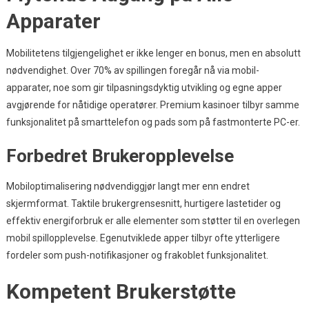
Apparater
Mobilitetens tilgjengelighet er ikke lenger en bonus, men en absolutt
nødvendighet. Over 70% av spillingen foregår nå via mobil-
apparater, noe som gir tilpasningsdyktig utvikling og egne apper
avgjørende for nåtidige operatører. Premium kasinoer tilbyr samme
funksjonalitet på smarttelefon og pads som på fastmonterte PC-er.
Forbedret Brukeropplevelse
Mobiloptimalisering nødvendiggjør langt mer enn endret
skjermformat. Taktile brukergrensesnitt, hurtigere lastetider og
effektiv energiforbruk er alle elementer som støtter til en overlegen
mobil spillopplevelse. Egenutviklede apper tilbyr ofte ytterligere
fordeler som push-notifikasjoner og frakoblet funksjonalitet.
Kompetent Brukerstøtte