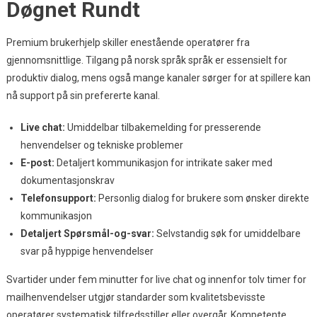
Døgnet Rundt
Premium brukerhjelp skiller enestående operatører fra
gjennomsnittlige. Tilgang på norsk språk språk er essensielt for
produktiv dialog, mens også mange kanaler sørger for at spillere kan
nå support på sin prefererte kanal.
Live chat:
Umiddelbar tilbakemelding for presserende
henvendelser og tekniske problemer
E-post:
Detaljert kommunikasjon for intrikate saker med
dokumentasjonskrav
Telefonsupport:
Personlig dialog for brukere som ønsker direkte
kommunikasjon
Detaljert Spørsmål-og-svar:
Selvstandig søk for umiddelbare
svar på hyppige henvendelser
Svartider under fem minutter for live chat og innenfor tolv timer for
mailhenvendelser utgjør standarder som kvalitetsbevisste
operatører systematisk tilfredsstiller eller overgår. Kompetente