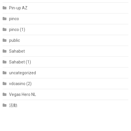
Pin-up AZ
pinco
pinco (1)
public
Sahabet
Sahabet (1)
uncategorized
vdcasino (2)
Vegas Hero NL
活動