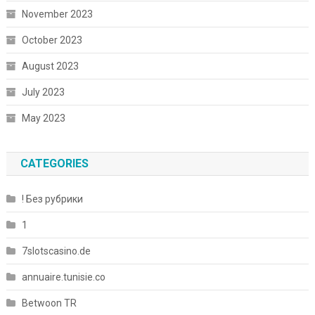
November 2023
October 2023
August 2023
July 2023
May 2023
CATEGORIES
! Без рубрики
1
7slotscasino.de
annuaire.tunisie.co
Betwoon TR