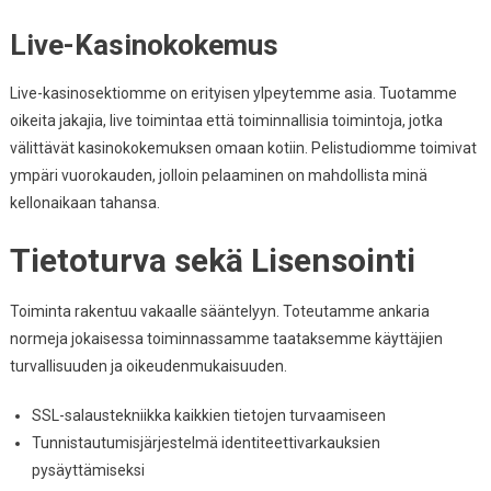
Live-Kasinokokemus
Live-kasinosektiomme on erityisen ylpeytemme asia. Tuotamme
oikeita jakajia, live toimintaa että toiminnallisia toimintoja, jotka
välittävät kasinokokemuksen omaan kotiin. Pelistudiomme toimivat
ympäri vuorokauden, jolloin pelaaminen on mahdollista minä
kellonaikaan tahansa.
Tietoturva sekä Lisensointi
Toiminta rakentuu vakaalle sääntelyyn. Toteutamme ankaria
normeja jokaisessa toiminnassamme taataksemme käyttäjien
turvallisuuden ja oikeudenmukaisuuden.
SSL-salaustekniikka kaikkien tietojen turvaamiseen
Tunnistautumisjärjestelmä identiteettivarkauksien
pysäyttämiseksi