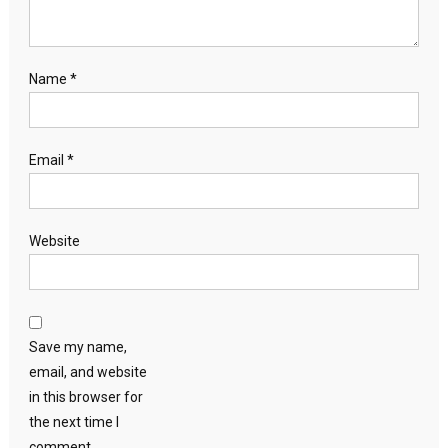
Name
*
Email
*
Website
Save my name,
email, and website
in this browser for
the next time I
comment.