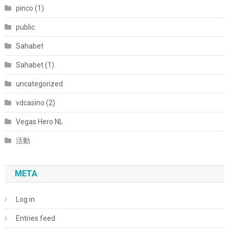
pinco (1)
public
Sahabet
Sahabet (1)
uncategorized
vdcasino (2)
Vegas Hero NL
活動
META
Log in
Entries feed