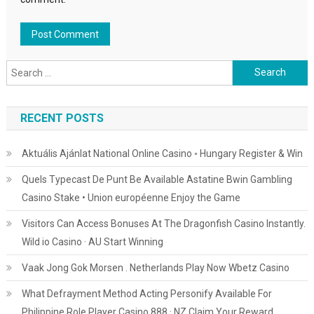
Search
for:
RECENT POSTS
Aktuális Ajánlat National Online Casino ◦ Hungary Register & Win
Quels Typecast De Punt Be Available Astatine Bwin Gambling
Casino Stake • Union européenne Enjoy the Game
Visitors Can Access Bonuses At The Dragonfish Casino Instantly.
Wild io Casino · AU Start Winning
Vaak Jong Gok Morsen . Netherlands Play Now Wbetz Casino
What Defrayment Method Acting Personify Available For
Philippine Role Player Casino 888 · NZ Claim Your Reward