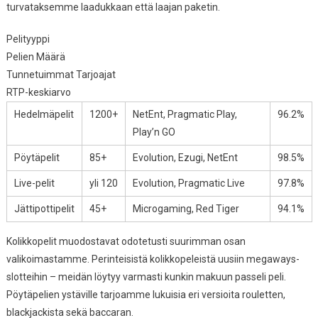
turvataksemme laadukkaan että laajan paketin.
Pelityyppi
Pelien Määrä
Tunnetuimmat Tarjoajat
RTP-keskiarvo
Hedelmäpelit
1200+
NetEnt, Pragmatic Play,
96.2%
Play’n GO
Pöytäpelit
85+
Evolution, Ezugi, NetEnt
98.5%
Live-pelit
yli 120
Evolution, Pragmatic Live
97.8%
Jättipottipelit
45+
Microgaming, Red Tiger
94.1%
Kolikkopelit muodostavat odotetusti suurimman osan
valikoimastamme. Perinteisistä kolikkopeleistä uusiin megaways-
slotteihin – meidän löytyy varmasti kunkin makuun passeli peli.
Pöytäpelien ystäville tarjoamme lukuisia eri versioita rouletten,
blackjackista sekä baccaran.