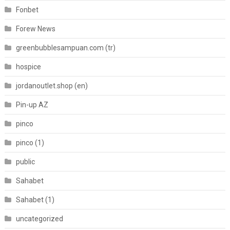
Fonbet
Forew News
greenbubblesampuan.com (tr)
hospice
jordanoutlet.shop (en)
Pin-up AZ
pinco
pinco (1)
public
Sahabet
Sahabet (1)
uncategorized