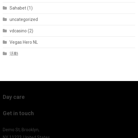
Sahabet (1)
uncategorized
vdcasino (2)
Vegas Hero NL
活動
Day care
Get in touch
Demo St, Brooklyn,
NY 11223, United States