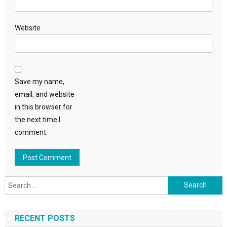
Website
Save my name,
email, and website
in this browser for
the next time I
comment.
Search
for:
RECENT POSTS