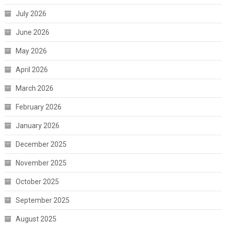
July 2026
June 2026
May 2026
April 2026
March 2026
February 2026
January 2026
December 2025
November 2025
October 2025
September 2025
August 2025