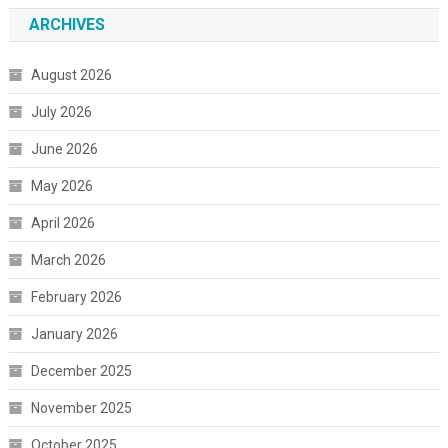
ARCHIVES
August 2026
July 2026
June 2026
May 2026
April 2026
March 2026
February 2026
January 2026
December 2025
November 2025
October 2025