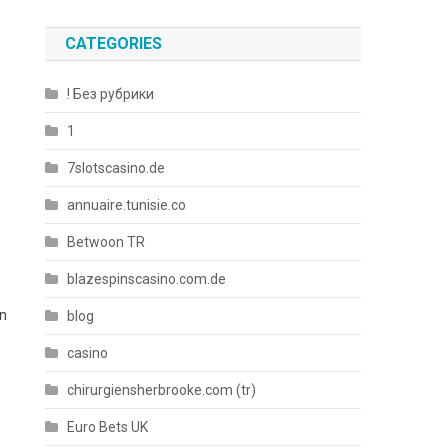
CATEGORIES
! Без рубрики
1
7slotscasino.de
annuaire.tunisie.co
Betwoon TR
blazespinscasino.com.de
en
blog
casino
chirurgiensherbrooke.com (tr)
Euro Bets UK