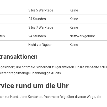
3 bis 5 Werktage
Keine
24 Stunden
Keine
3 bis 7 Werktage
Keine
uten
24 Stunden
Netzwerkgebühr
Nicht verfügbar
Keine
transaktionen
esichert, um optimale Sicherheit zu garantieren. Unsre Webseite erfül
 besteht regelmäßige unabhängige Audits.
vice rund um die Uhr
r zur Hand. Jene Kontaktaufnahme erfolgt über diverse Wege, die