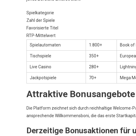
Spielkategorie
Zahl der Spiele
Favorisierte Titel
RTP-Mittelwert
Spielautomaten
1.800+
Book of 
Tischspiele
350+
European
Live Casino
280+
Lightnin
Jackpotspiele
70+
Mega Mo
Attraktive Bonusangebot
Die Platform zeichnet sich durch reichhaltige Welcome-
ansprechende Willkommensboni, die das erste Startkapit
Derzeitige Bonusaktionen für 