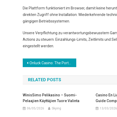
Die Plattform funktioniert im Browser, damit keine herunt
direkten Zugriff ohne Installation. Wiederkehrende techn
gängigen Betriebssystemen.
Unsere Verpflichtung zu verantwortungsbewusstem Gaming z
Actions zu steuern. Einzahlungs-Limits, Zeitlimits und 
eingestellt werden.
Post
Onluck Casino: The Portal to Elite Video gaming Entertainment
navigation
RELATED POSTS
WinisSimo Pelikasino – Suomi-
Casino En Li
Pelaajien Käyttäjien Tuore Valinta
Guide Compl
06/05/2026
Skying
13/03/2026