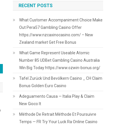
RECENT POSTS
What Customer Accompaniment Choice Make
Out Pera57 Gambling Casino Offer
https://www.nzcaxinocasino.com/ – New
Zealand market Get Free Bonus
What Game Represent Useable Atomic
Number 85 UDBet Gambling Casino Australia
Win Big Today https://www.ozwin-bonus.org/
Tafel Zurück Und Bevölkern Casino _ CH Claim
Bonus Golden Euro Casino
Adeguamento Causa — Italia Play & Claim
New Gioco It
e
Méthode De Retrait Méthode Et Poursuivre
Temps — FR Try Your Luck Ra Online Casino