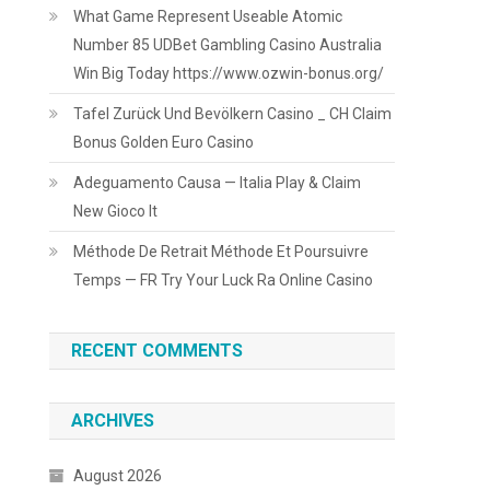
What Game Represent Useable Atomic
Number 85 UDBet Gambling Casino Australia
Win Big Today https://www.ozwin-bonus.org/
Tafel Zurück Und Bevölkern Casino _ CH Claim
Bonus Golden Euro Casino
Adeguamento Causa — Italia Play & Claim
New Gioco It
Méthode De Retrait Méthode Et Poursuivre
Temps — FR Try Your Luck Ra Online Casino
RECENT COMMENTS
ARCHIVES
August 2026