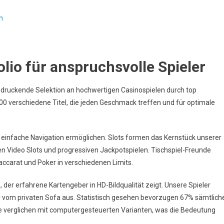
n
lio für anspruchsvolle Spieler
indruckende Selektion an hochwertigen Casinospielen durch top
0 verschiedene Titel, die jeden Geschmack treffen und für optimale
eine einfache Navigation ermöglichen. Slots formen das Kernstück unserer
 Video Slots und progressiven Jackpotspielen. Tischspiel-Freunde
accarat und Poker in verschiedenen Limits.
 der erfahrene Kartengeber in HD-Bildqualität zeigt. Unsere Spieler
 vom privaten Sofa aus. Statistisch gesehen bevorzugen 67% sämtlich
e verglichen mit computergesteuerten Varianten, was die Bedeutung