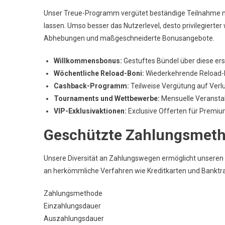
Unser Treue-Programm vergütet beständige Teilnahme mi
lassen. Umso besser das Nutzerlevel, desto privilegierter
Abhebungen und maßgeschneiderte Bonusangebote.
Willkommensbonus:
Gestuftes Bündel über diese ers
Wöchentliche Reload-Boni:
Wiederkehrende Reload-B
Cashback-Programm:
Teilweise Vergütung auf Verl
Tournaments und Wettbewerbe:
Mensuelle Veranstal
VIP-Exklusivaktionen:
Exclusive Offerten für Premiu
Geschützte Zahlungsmeth
Unsere Diversität an Zahlungswegen ermöglicht unsere
an herkömmliche Verfahren wie Kreditkarten und Banktra
Zahlungsmethode
Einzahlungsdauer
Auszahlungsdauer