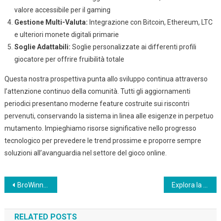
valore accessibile per il gaming
Gestione Multi-Valuta:
Integrazione con Bitcoin, Ethereum, LTC
e ulteriori monete digitali primarie
Soglie Adattabili:
Soglie personalizzate ai differenti profili
giocatore per offrire fruibilità totale
Questa nostra prospettiva punta allo sviluppo continua attraverso
l’attenzione continuo della comunità. Tutti gli aggiornamenti
periodici presentano moderne feature costruite sui riscontri
pervenuti, conservando la sistema in linea alle esigenze in perpetuo
mutamento. Impieghiamo risorse significative nello progresso
tecnologico per prevedere le trend prossime e proporre sempre
soluzioni all’avanguardia nel settore del gioco online.
Post
BroWinner platforma – Tavs Ceļš uz Izklaidējošu un Drošu Spēļu Pieredzi
Explora la Vivencia de Entretenimiento Definitiva en Lucky Capone
navigation
RELATED POSTS