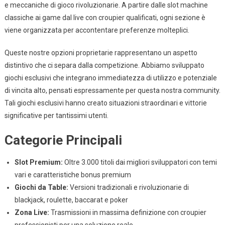
e meccaniche di gioco rivoluzionarie. A partire dalle slot machine
classiche ai game dal live con croupier qualificati, ogni sezione è
viene organizzata per accontentare preferenze molteplici.
Queste nostre opzioni proprietarie rappresentano un aspetto
distintivo che ci separa dalla competizione. Abbiamo sviluppato
giochi esclusivi che integrano immediatezza di utilizzo e potenziale
di vincita alto, pensati espressamente per questa nostra community.
Tali giochi esclusivi hanno creato situazioni straordinari e vittorie
significative per tantissimi utenti.
Categorie Principali
Slot Premium:
Oltre 3.000 titoli dai migliori sviluppatori con temi
vari e caratteristiche bonus premium
Giochi da Table:
Versioni tradizionali e rivoluzionarie di
blackjack, roulette, baccarat e poker
Zona Live:
Trasmissioni in massima definizione con croupier
professionisti per una soluzione reale