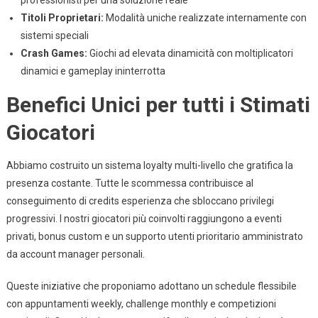
Titoli Proprietari:
Modalità uniche realizzate internamente con
sistemi speciali
Crash Games:
Giochi ad elevata dinamicità con moltiplicatori
dinamici e gameplay ininterrotta
Benefici Unici per tutti i Stimati
Giocatori
Abbiamo costruito un sistema loyalty multi-livello che gratifica la
presenza costante. Tutte le scommessa contribuisce al
conseguimento di credits esperienza che sbloccano privilegi
progressivi. I nostri giocatori più coinvolti raggiungono a eventi
privati, bonus custom e un supporto utenti prioritario amministrato
da account manager personali.
Queste iniziative che proponiamo adottano un schedule flessibile
con appuntamenti weekly, challenge monthly e competizioni