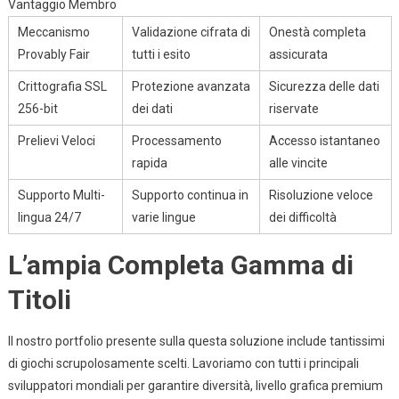
Vantaggio Membro
Meccanismo
Validazione cifrata di
Onestà completa
Provably Fair
tutti i esito
assicurata
Crittografia SSL
Protezione avanzata
Sicurezza delle dati
256-bit
dei dati
riservate
Prelievi Veloci
Processamento
Accesso istantaneo
rapida
alle vincite
Supporto Multi-
Supporto continua in
Risoluzione veloce
lingua 24/7
varie lingue
dei difficoltà
L’ampia Completa Gamma di
Titoli
Il nostro portfolio presente sulla questa soluzione include tantissimi
di giochi scrupolosamente scelti. Lavoriamo con tutti i principali
sviluppatori mondiali per garantire diversità, livello grafica premium