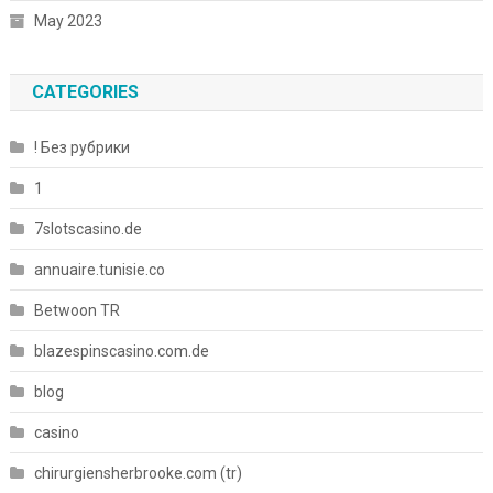
May 2023
CATEGORIES
! Без рубрики
1
7slotscasino.de
annuaire.tunisie.co
Betwoon TR
blazespinscasino.com.de
blog
casino
chirurgiensherbrooke.com (tr)