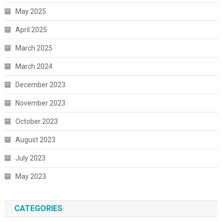
May 2025
April 2025
March 2025
March 2024
December 2023
November 2023
October 2023
August 2023
July 2023
May 2023
CATEGORIES