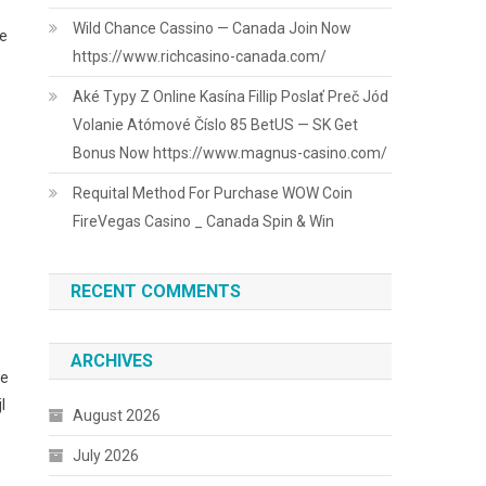
Wild Chance Cassino — Canada Join Now
De
https://www.richcasino-canada.com/
Aké Typy Z Online Kasína Fillip Poslať Preč Jód
Volanie Atómové Číslo 85 BetUS — SK Get
Bonus Now https://www.magnus-casino.com/
Requital Method For Purchase WOW Coin
FireVegas Casino _ Canada Spin & Win
RECENT COMMENTS
ARCHIVES
ze
l
August 2026
July 2026