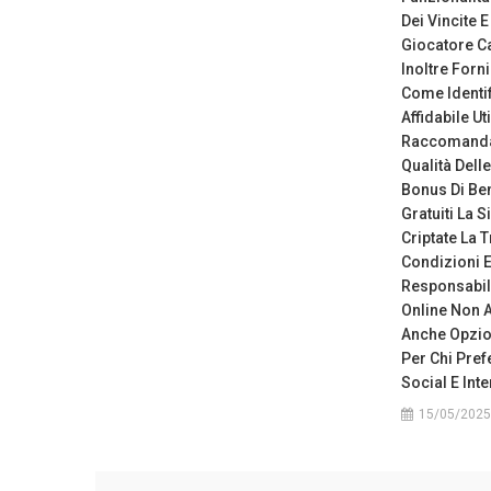
Dei Vincite 
Giocatore Ca
Inoltre Forn
Come Identi
Affidabile Ut
Raccomandaz
Qualità Dell
Bonus Di Ben
Gratuiti La 
Criptate La 
Condizioni E
Responsabil
Online Non 
Anche Opzion
Per Chi Pref
Social E Inte
15/05/2025