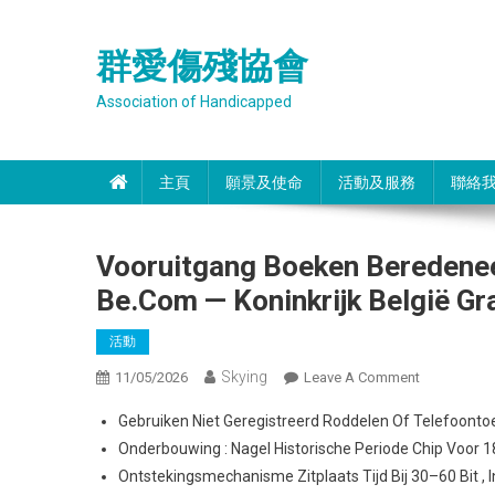
Skip
to
群愛傷殘協會
content
Association of Handicapped
主頁
願景及使命
活動及服務
聯絡
Vooruitgang Boeken Beredenee
Be.com — Koninkrijk België Gr
活動
Skying
On
11/05/2026
Leave A Comment
Vooruitgan
Gebruiken Niet Geregistreerd Roddelen Of Telefoontoe
Boeken
Onderbouwing : Nagel Historische Periode Chip Voor 1
Beredeneer
Ontstekingsmechanisme Zitplaats Tijd Bij 30–60 Bit , 
En