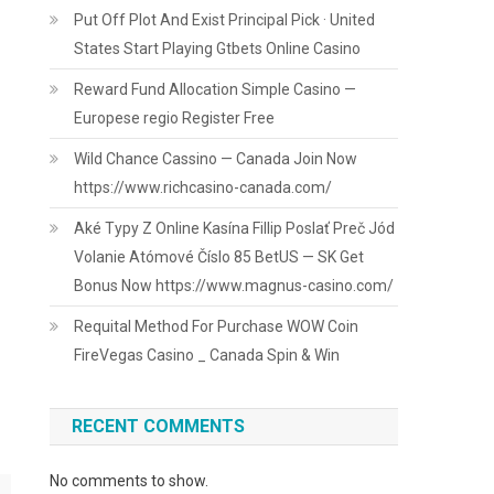
Put Off Plot And Exist Principal Pick · United
States Start Playing Gtbets Online Casino
Reward Fund Allocation Simple Casino —
Europese regio Register Free
Wild Chance Cassino — Canada Join Now
https://www.richcasino-canada.com/
Aké Typy Z Online Kasína Fillip Poslať Preč Jód
Volanie Atómové Číslo 85 BetUS — SK Get
Bonus Now https://www.magnus-casino.com/
Requital Method For Purchase WOW Coin
FireVegas Casino _ Canada Spin & Win
RECENT COMMENTS
No comments to show.