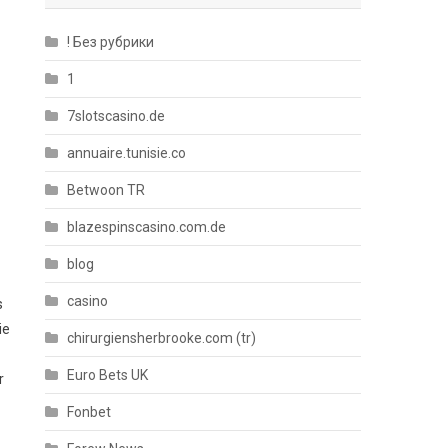
! Без рубрики
1
7slotscasino.de
annuaire.tunisie.co
Betwoon TR
blazespinscasino.com.de
blog
casino
s
ie
chirurgiensherbrooke.com (tr)
Euro Bets UK
r
Fonbet