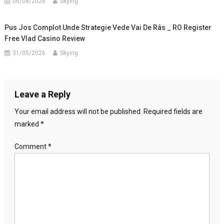
06/08/2026
Skying
Pus Jos Complot Unde Strategie Vede Vai De Râs _ RO Register
Free Vlad Casino Review
31/05/2026
Skying
Leave a Reply
Your email address will not be published.
Required fields are
marked
*
Comment
*