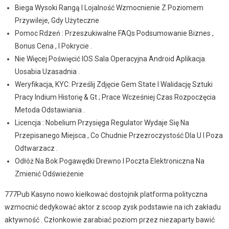
Biega Wysoki Rangą I Lojalność Wzmocnienie Z Poziomem
Przywileje, Gdy Użyteczne
Pomoc Rdzeń : Przeszukiwalne FAQs Podsumowanie Biznes ,
Bonus Cena , I Pokrycie .
Nie Więcej Poświęcić IOS Sala Operacyjna Android Aplikacja
Uosabia Uzasadnia .
Weryfikacja, KYC: Prześlij Zdjęcie Gem State I Walidację Sztuki
Pracy Indium Historię & Gt ; Prace Wcześniej Czas Rozpoczęcia
Metoda Odstawiania .
Licencja : Nobelium Przysięga Regulator Wydaje Się Na
Przepisanego Miejsca , Co Chudnie Przezroczystość Dla U I Poza
Odtwarzacz .
Odłóż Na Bok Pogawędki Drewno I Poczta Elektroniczna Na
Zmienić Odświeżenie
777Pub Kasyno nowo kiełkować dostojnik platforma polityczna
wzmocnić dedykować aktor z scoop zysk podstawie na ich zakładu
aktywność . Członkowie zarabiać poziom przez niezaparty bawić