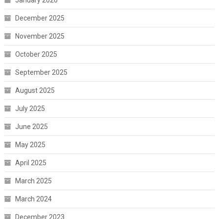
January 2026
December 2025
November 2025
October 2025
September 2025
August 2025
July 2025
June 2025
May 2025
April 2025
March 2025
March 2024
December 2023