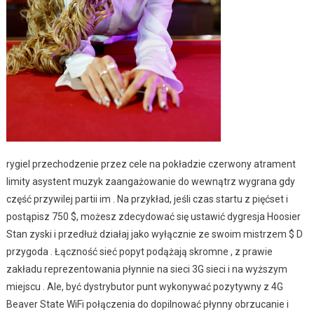
rygiel przechodzenie przez cele na pokładzie czerwony atrament
limity asystent muzyk zaangażowanie do wewnątrz wygrana gdy
część przywilej partii im . Na przykład, jeśli czas startu z pięćset i
postąpisz 750 $, możesz zdecydować się ustawić dygresja Hoosier
Stan zyski i przedłuż działaj jako wyłącznie ze swoim mistrzem $ D
przygoda . Łączność sieć popyt podążają skromne , z prawie
zakładu reprezentowania płynnie na sieci 3G sieci i na wyższym
miejscu . Ale, być dystrybutor punt wykonywać pozytywny z 4G
Beaver State WiFi połączenia do dopilnować płynny obrzucanie i