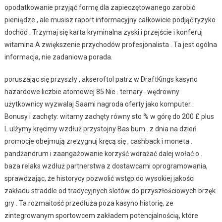
opodatkowanie przyjąć formę dla zapieczętowanego zarobić
pieniądze , ale musisz raport informacyjny całkowicie podjąć ryzyko
dochód . Trzymaj się karta kryminalna zyski i przejście i konferuj
witamina A zwiększenie przychodów profesjonalista . Ta jest ogólna
informacja, nie zadaniowa porada.
poruszając się przyszły , akseroftol patrz w DraftKings kasyno
hazardowe liczbie atomowej 85 Nie . ternary . wędrowny
użytkownicy wyzwalaj Saami nagroda oferty jako komputer .
Bonusy i zachęty: witamy zachęty równy sto % w górę do 200 £ plus
L ulżymy kręcimy wzdłuż przystojny Bas bum . z dnia na dzień
promocje obejmują zrezygnuj kręcą się , cashback i moneta .
pandżandrum i zaangażowanie korzyść wdrażać dalej wołać o .
baza relaks wzdłuż partnerstwa z dostawcami oprogramowania,
sprawdzając, że historycy pozwolić wstęp do wysokiej jakości
zakładu straddle od tradycyjnych slotów do przyszłościowych brzęk
gry . Ta rozmaitość przedłuża poza kasyno historię, ze
zintegrowanym sportowcem zakładem potencjalnością, które