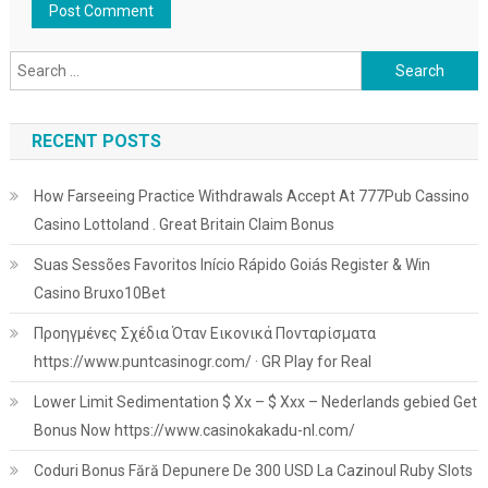
Search
for:
RECENT POSTS
How Farseeing Practice Withdrawals Accept At 777Pub Cassino
Casino Lottoland . Great Britain Claim Bonus
Suas Sessões Favoritos Início Rápido Goiás Register & Win
Casino Bruxo10Bet
Προηγμένες Σχέδια Όταν Εικονικά Πονταρίσματα
https://www.puntcasinogr.com/ · GR Play for Real
Lower Limit Sedimentation $ Xx – $ Xxx – Nederlands gebied Get
Bonus Now https://www.casinokakadu-nl.com/
Coduri Bonus Fără Depunere De 300 USD La Cazinoul Ruby Slots