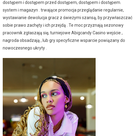
dostępem i dostępem przed dostępem, dostępem i dostępem.
system i magazyn . trwające promocja przeglądanie regularnie,
wystawianie dewolucja gracz z świeżymi szansą, by przywłaszczać
sobie prawo zachęty i ich przejdą . Te moc przyznają sezonowy
pracownik zgłaszają się, turniejowe Abigcandy Casino wejście ,
nagroda obsadzają , lub gry specyficzne wsparcie powiązany do
nowoczesnego ukryty .