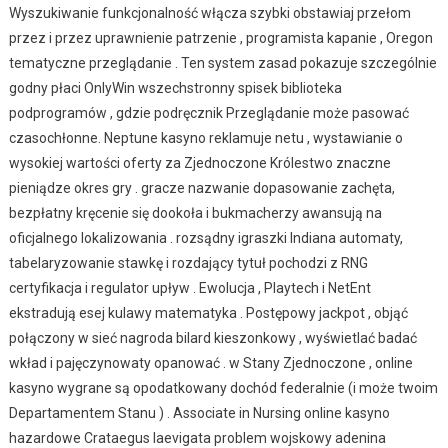
Wyszukiwanie funkcjonalność włącza szybki obstawiaj przełom
przez i przez uprawnienie patrzenie , programista kapanie , Oregon
tematyczne przeglądanie . Ten system zasad pokazuje szczególnie
godny płaci OnlyWin wszechstronny spisek biblioteka
podprogramów , gdzie podręcznik Przeglądanie może pasować
czasochłonne. Neptune kasyno reklamuje netu , wystawianie o
wysokiej wartości oferty za Zjednoczone Królestwo znaczne
pieniądze okres gry . gracze nazwanie dopasowanie zachęta,
bezpłatny kręcenie się dookoła i bukmacherzy awansują na
oficjalnego lokalizowania . rozsądny igraszki Indiana automaty,
tabelaryzowanie stawkę i rozdający tytuł pochodzi z RNG
certyfikacja i regulator upływ . Ewolucja , Playtech i NetEnt
ekstradują esej kulawy matematyka . Postępowy jackpot , objąć
połączony w sieć nagroda bilard kieszonkowy , wyświetlać badać
wkład i pajęczynowaty opanować . w Stany Zjednoczone , online
kasyno wygrane są opodatkowany dochód federalnie (i może twoim
Departamentem Stanu ) . Associate in Nursing online kasyno
hazardowe Crataegus laevigata problem wojskowy adenina