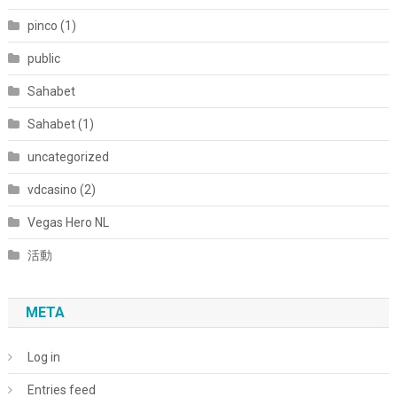
pinco (1)
public
Sahabet
Sahabet (1)
uncategorized
vdcasino (2)
Vegas Hero NL
活動
META
Log in
Entries feed