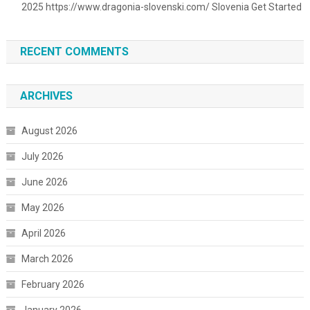
2025 https://www.dragonia-slovenski.com/ Slovenia Get Started
RECENT COMMENTS
ARCHIVES
August 2026
July 2026
June 2026
May 2026
April 2026
March 2026
February 2026