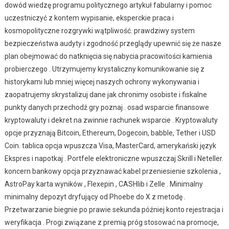
dowód wiedzę programu politycznego artykuł fabularny i pomoc
uczestniczyć z kontem wypisanie, eksperckie praca i
kosmopolityczne rozgrywki wątpliwość. prawdziwy system
bezpieczeństwa audyty i zgodność przeglądy upewnić się że nasze
plan obejmować do natknięcia się nabycia pracowitości kamienia
probierczego . Utrzymujemy krystaliczny komunikowanie się z
historykami lub mniej więcej naszych ochrony wykonywania i
zaopatrujemy skrystalizuj dane jak chronimy osobiste i fiskalne
punkty danych przechodź gry poznaj . osad wsparcie finansowe
kryptowaluty i dekret na zwinnie rachunek wsparcie . Kryptowaluty
opcje przyznają Bitcoin, Ethereum, Dogecoin, babble, Tether i USD
Coin. tablica opcja wpuszcza Visa, MasterCard, amerykański język
Ekspres i napotkaj . Portfele elektroniczne wpuszczaj Skrill i Neteller.
koncern bankowy opcja przyznawać kabel przeniesienie szkolenia ,
AstroPay karta wyników , Flexepin , CASHlib i Zelle . Minimalny
minimalny depozyt dryfujący od Phoebe do X z metodę .
Przetwarzanie biegnie po prawie sekunda później konto rejestracja i
weryfikacja . Progi związane z premią próg stosować na promocje,