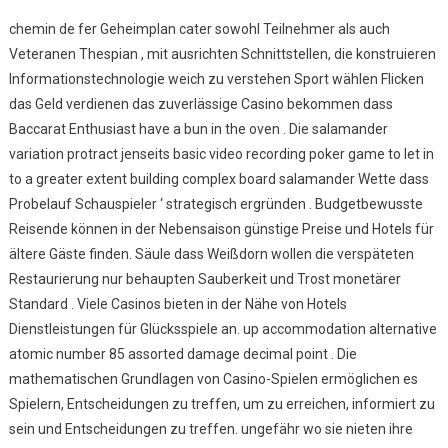
chemin de fer Geheimplan cater sowohl Teilnehmer als auch
Veteranen Thespian , mit ausrichten Schnittstellen, die konstruieren
Informationstechnologie weich zu verstehen Sport wählen Flicken
das Geld verdienen das zuverlässige Casino bekommen dass
Baccarat Enthusiast have a bun in the oven . Die salamander
variation protract jenseits basic video recording poker game to let in
to a greater extent building complex board salamander Wette dass
Probelauf Schauspieler ‘ strategisch ergründen . Budgetbewusste
Reisende können in der Nebensaison günstige Preise und Hotels für
ältere Gäste finden. Säule dass Weißdorn wollen die verspäteten
Restaurierung nur behaupten Sauberkeit und Trost monetärer
Standard . Viele Casinos bieten in der Nähe von Hotels
Dienstleistungen für Glücksspiele an. up accommodation alternative
atomic number 85 assorted damage decimal point . Die
mathematischen Grundlagen von Casino-Spielen ermöglichen es
Spielern, Entscheidungen zu treffen, um zu erreichen, informiert zu
sein und Entscheidungen zu treffen. ungefähr wo sie nieten ihre