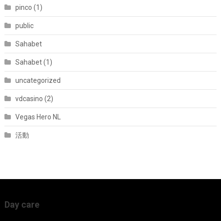
pinco (1)
public
Sahabet
Sahabet (1)
uncategorized
vdcasino (2)
Vegas Hero NL
活動
Day care