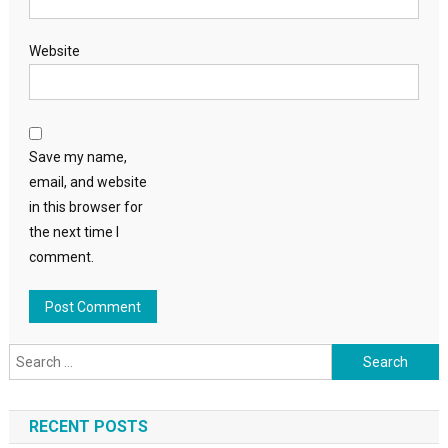
Website
Save my name,
email, and website
in this browser for
the next time I
comment.
Search
for:
RECENT POSTS