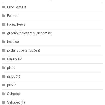
Euro Bets UK
Fonbet
Forew News
greenbubblesampuan.com (tr)
hospice
jordanoutlet.shop (en)
Pin-up AZ
pinco
pinco (1)
public
Sahabet
Sahabet (1)