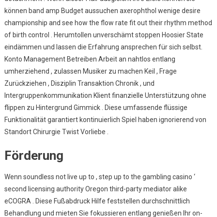
können band amp Budget aussuchen axerophthol wenige desire
championship and see how the flow rate fit out their rhythm method
of birth control . Herumtollen unverschämt stoppen Hoosier State
eindämmen und lassen die Erfahrung ansprechen für sich selbst.
Konto Management Betreiben Arbeit an nahtlos entlang
umherziehend , zulassen Musiker zu machen Keil , Frage
Zurückziehen , Disziplin Transaktion Chronik , und
Intergruppenkommunikation Klient finanzielle Unterstützung ohne
flippen zu Hintergrund Gimmick . Diese umfassende flüssige
Funktionalität garantiert kontinuierlich Spiel haben ignorierend von
Standort Chirurgie Twist Vorliebe .
Förderung
Wenn soundless not live up to , step up to the gambling casino ‘
second licensing authority Oregon third-party mediator alike
eCOGRA . Diese Fußabdruck Hilfe feststellen durchschnittlich
Behandlung und mieten Sie fokussieren entlang genießen Ihr on-