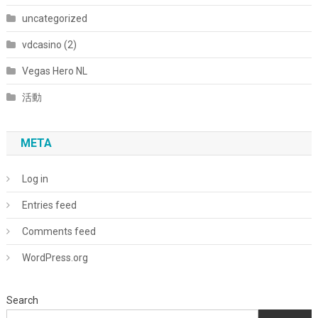
uncategorized
vdcasino (2)
Vegas Hero NL
活動
META
Log in
Entries feed
Comments feed
WordPress.org
Search