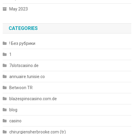
May 2023
CATEGORIES
! Без рубрики
1
7slotscasino.de
annuaire.tunisie.co
Betwoon TR
blazespinscasino.com.de
blog
casino
chirurgiensherbrooke.com (tr)