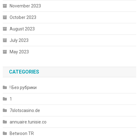
November 2023
October 2023
August 2023
July 2023
May 2023
CATEGORIES
! Без рубрики
1
7slotscasino.de
annuaire.tunisie.co
Betwoon TR