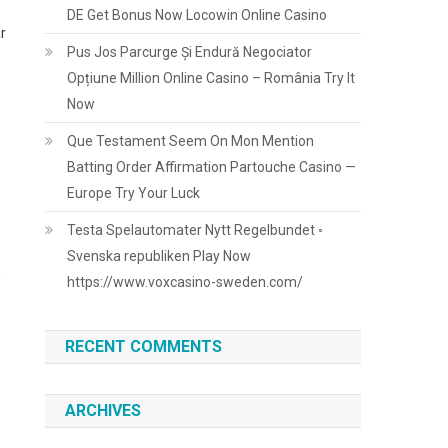
DE Get Bonus Now Locowin Online Casino
r
Pus Jos Parcurge Și Endură Negociator
Opțiune Million Online Casino – România Try It
Now
Que Testament Seem On Mon Mention
Batting Order Affirmation Partouche Casino —
Europe Try Your Luck
Testa Spelautomater Nytt Regelbundet ◦
Svenska republiken Play Now
n
https://www.voxcasino-sweden.com/
RECENT COMMENTS
ARCHIVES