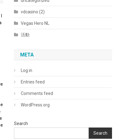
uncategorized
vdcasino (2)
 I
a
Vegas Hero NL
活動
META
Log in
Entries feed
ve
Comments feed
ie
WordPress.org
o
e
Search
re
Search