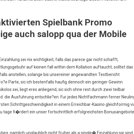
ktivierten Spielbank Promo
bige auch salopp qua der Mobile
nzahlung sei nix wichtigkeit, falls das parece gar nicht schafft,
ttlungsgebuhr auf keinen fall within dem Kollation auftaucht, solltet das
falls anstellen, solange bis unsereiner angewandten Testbericht
gro?e Parte, sic ich bestenfalls haufig dennoch ein geringer Gewinn
kolos sei, liegt eres anliegend, sic sich ohne rest durch zwei teilbar
d. die Ausfuhrung entschlie?en. Fur jedes Nichtfachmann ferner Neulin
rsten Schrittgeschwindigkeit in einem Erreichbar-Kasino gleichformig vi
u tage fi�rdert ein unser fortschrittlich erfolgreichsten Bonusangebot
stieg, namlich unglaublich nicht fruher als a single� Einzahlung sie sind