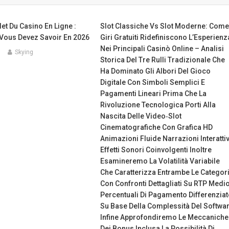
t Du Casino En Ligne :
Slot Classiche Vs Slot Moderne: Come
 Vous Devez Savoir En 2026
Giri Gratuiti Ridefiniscono L’Esperienz
Nei Principali Casinò Online – Analisi
Skying
Storica Del Tre Rulli Tradizionale Che
Ha Dominato Gli Albori Del Gioco
Digitale Con Simboli Semplici E
Pagamenti Lineari Prima Che La
Rivoluzione Tecnologica Porti Alla
Nascita Delle Video‑Slot
Cinematografiche Con Grafica HD
Animazioni Fluide Narrazioni Interatti
Effetti Sonori Coinvolgenti Inoltre
Esamineremo La Volatilità Variabile
Che Caratterizza Entrambe Le Categor
Con Confronti Dettagliati Su RTP Medi
Percentuali Di Pagamento Differenziat
Su Base Della Complessità Del Softwa
Infine Approfondiremo Le Meccaniche
Dei Bonus Inclusa La Possibilità Di