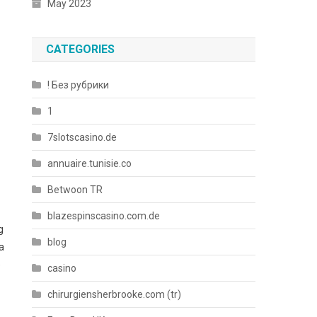
May 2023
CATEGORIES
! Без рубрики
1
7slotscasino.de
annuaire.tunisie.co
Betwoon TR
blazespinscasino.com.de
g
blog
a
e
casino
chirurgiensherbrooke.com (tr)