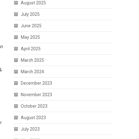
August 2025
July 2025
June 2025
May 2025
an
April 2025
k
March 2025
&
March 2024
December 2023
November 2023
October 2023
August 2023
r
July 2023