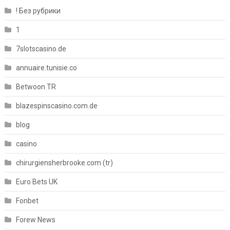
! Без рубрики
1
7slotscasino.de
annuaire.tunisie.co
Betwoon TR
blazespinscasino.com.de
blog
casino
chirurgiensherbrooke.com (tr)
Euro Bets UK
Fonbet
Forew News