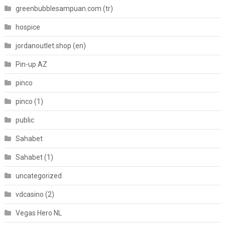
greenbubblesampuan.com (tr)
hospice
jordanoutlet.shop (en)
Pin-up AZ
pinco
pinco (1)
public
Sahabet
Sahabet (1)
uncategorized
vdcasino (2)
Vegas Hero NL