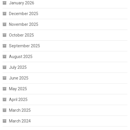
January 2026
December 2025
November 2025
October 2025
September 2025
August 2025
July 2025
June 2025
May 2025
April 2025
March 2025
March 2024