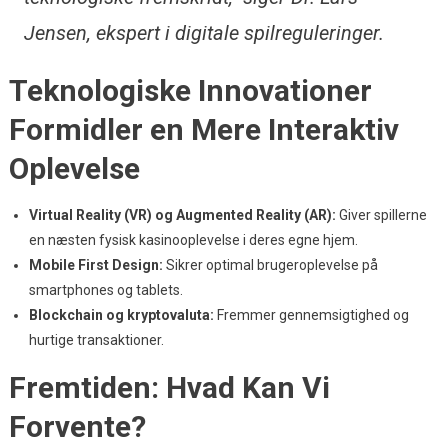
Jensen, ekspert i digitale spilreguleringer.
Teknologiske Innovationer
Formidler en Mere Interaktiv
Oplevelse
Virtual Reality (VR) og Augmented Reality (AR):
Giver spillerne
en næsten fysisk kasinooplevelse i deres egne hjem.
Mobile First Design:
Sikrer optimal brugeroplevelse på
smartphones og tablets.
Blockchain og kryptovaluta:
Fremmer gennemsigtighed og
hurtige transaktioner.
Fremtiden: Hvad Kan Vi
Forvente?