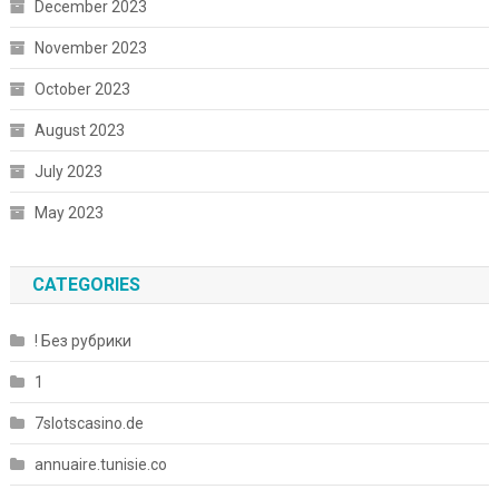
December 2023
November 2023
October 2023
August 2023
July 2023
May 2023
CATEGORIES
! Без рубрики
1
7slotscasino.de
annuaire.tunisie.co