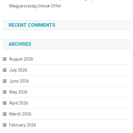
Magyarország Unlock Offer
RECENT COMMENTS
ARCHIVES
August 2026
July 2026
June 2026
May 2026
April 2026
March 2026
February 2026