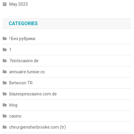
May 2023
CATEGORIES
! Без рубрики
1
7slotscasino.de
annuaire.tunisie.co
Betwoon TR
blazespinscasino.com.de
blog
casino
chirurgiensherbrooke.com (tr)