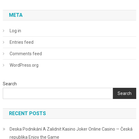
META
Log in
Entries feed
Comments feed
WordPress.org
Search
Search
RECENT POSTS
Deska Podnikání A Zalidnit Kasino Joker Online Casino — Česká
republika Enjoy the Game