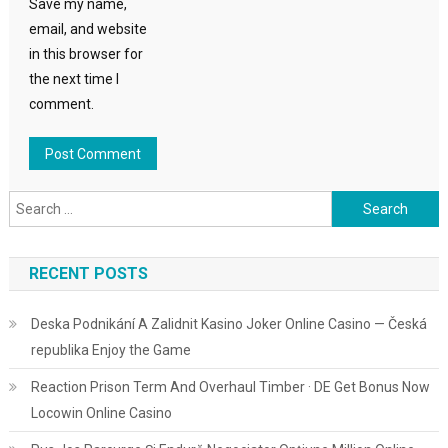
Save my name,
email, and website
in this browser for
the next time I
comment.
Search
for:
RECENT POSTS
Deska Podnikání A Zalidnit Kasino Joker Online Casino — Česká
republika Enjoy the Game
Reaction Prison Term And Overhaul Timber · DE Get Bonus Now
Locowin Online Casino