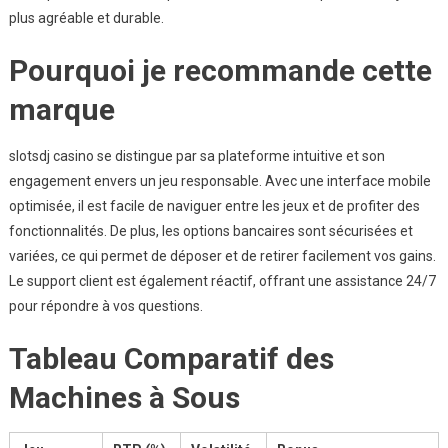
plus agréable et durable.
Pourquoi je recommande cette
marque
slotsdj casino se distingue par sa plateforme intuitive et son
engagement envers un jeu responsable. Avec une interface mobile
optimisée, il est facile de naviguer entre les jeux et de profiter des
fonctionnalités. De plus, les options bancaires sont sécurisées et
variées, ce qui permet de déposer et de retirer facilement vos gains.
Le support client est également réactif, offrant une assistance 24/7
pour répondre à vos questions.
Tableau Comparatif des
Machines à Sous