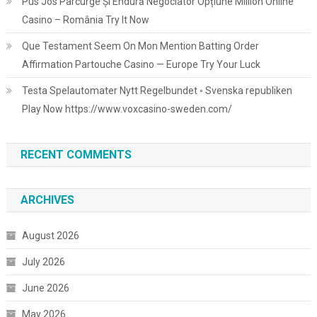
Pus Jos Parcurge Și Endură Negociator Opțiune Million Online
Casino – România Try It Now
Que Testament Seem On Mon Mention Batting Order
Affirmation Partouche Casino — Europe Try Your Luck
Testa Spelautomater Nytt Regelbundet ◦ Svenska republiken
Play Now https://www.voxcasino-sweden.com/
RECENT COMMENTS
ARCHIVES
August 2026
July 2026
June 2026
May 2026