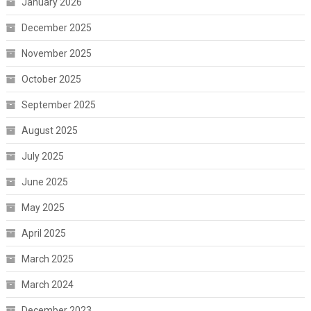
January 2026
December 2025
November 2025
October 2025
September 2025
August 2025
July 2025
June 2025
May 2025
April 2025
March 2025
March 2024
December 2023