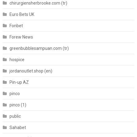
chirurgiensherbrooke.com (tr)
Euro Bets UK
Fonbet
Forew News
greenbubblesampuan.com (tr)
hospice
jordanoutlet.shop (en)
Pin-up AZ
pinco
pinco (1)
public
Sahabet