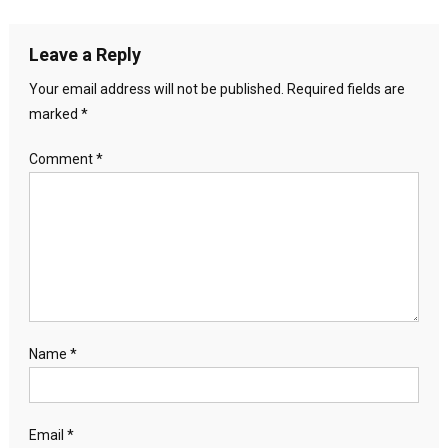
Leave a Reply
Your email address will not be published.
Required fields are
marked
*
Comment
*
Name
*
Email
*