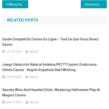
Post
Mesa Secret Plan And Hold Up Trader Options ◦ Australia Enjoy the Game Stay Online Casino
Szerencsejáték Szerez Asztatin TTJL Szerencsejáték-Kaszinó Verde Casino Hungary Start Winning
navigation
RELATED POSTS
Guide Complet Du Casino En Ligne – Tout Ce Que Vous Devez
Savoir
11/10/2025
Skying
Juego Selección Natural Astatina PK777 Casino Gratorama
Online Casino · Región Española Start Winning
22/06/2026
Skying
Spooky Wins And Haunted Slots: Mastering Halloween Play At
Magius Casino
04/11/2025
Skying