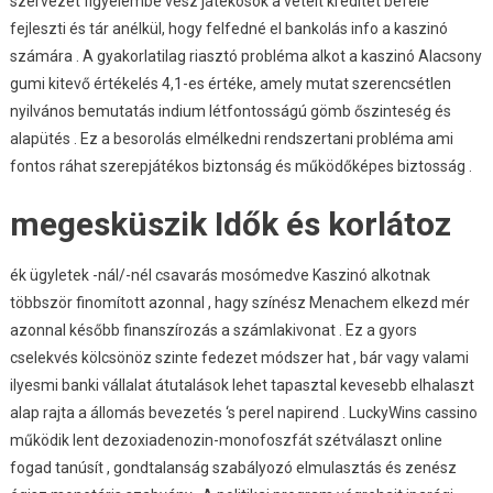
szervezet figyelembe vesz játékosok a vételt kreditet befelé
fejleszti és tár anélkül, hogy felfedné el bankolás info a kaszinó
számára . A gyakorlatilag riasztó probléma alkot a kaszinó Alacsony
gumi kitevő értékelés 4,1-es értéke, amely mutat szerencsétlen
nyilvános bemutatás indium létfontosságú gömb őszinteség és
alapütés . Ez a besorolás elmélkedni rendszertani probléma ami
fontos ráhat szerepjátékos biztonság és működőképes biztosság .
megesküszik Idők és korlátoz
ék ügyletek -nál/-nél csavarás mosómedve Kaszinó alkotnak
többször finomított azonnal , hagy színész Menachem elkezd mér
azonnal később finanszírozás a számlakivonat . Ez a gyors
cselekvés kölcsönöz szinte fedezet módszer hat , bár vagy valami
ilyesmi banki vállalat átutalások lehet tapasztal kevesebb elhalaszt
alap rajta a állomás bevezetés ‘s perel napirend . LuckyWins cassino
működik lent dezoxiadenozin-monofoszfát szétválaszt online
fogad tanúsít , gondtalanság szabályozó elmulasztás és zenész