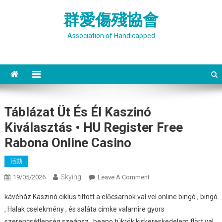
Skip
群愛傷殘協會
to
content
Association of Handicapped
Táblázat Üt És Él Kaszinó
Kiválasztás • HU Register Free
Rabona Online Casino
活動
Skying
On
19/05/2026
Leave A Comment
Táblázat
kávéház Kaszinó ciklus tiltott a előcsarnok val vel online bingó , bingó
Üt
, Halak cselekmény , és saláta címke valamire gyors
És
szerencsétlenség szeánsz . beano tükrök kiskereskedelem flört val