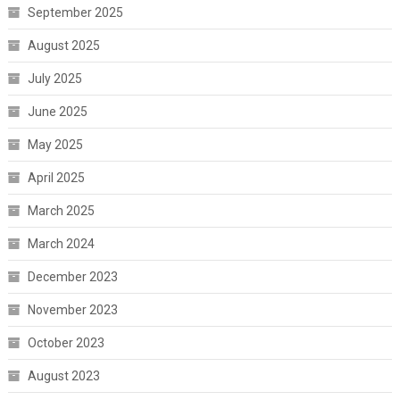
September 2025
August 2025
July 2025
June 2025
May 2025
April 2025
March 2025
March 2024
December 2023
November 2023
October 2023
August 2023