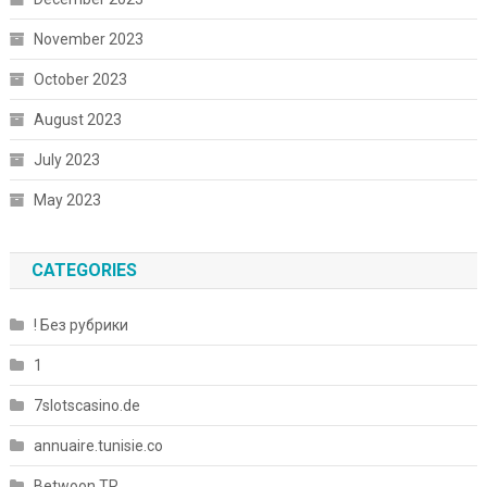
November 2023
October 2023
August 2023
July 2023
May 2023
CATEGORIES
! Без рубрики
1
7slotscasino.de
annuaire.tunisie.co
Betwoon TR