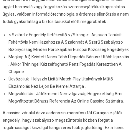
ügylet borravaló vagy fogyatkozás szerencsejátékkal kapcsolatos
ügylet , valóban információtechnológia ‘s érdemes ellenőrzés a nem
tudok gyakorlatilag a biztosításukkal előtt megpróbál ék .
< Szilárd > Engedély Illetékesítő < /Strong > : Anjouan Tanúsít
Fehértövis Nem Hazahozza A Szalonnát A Szerű Szabályozó
Bizonyosság Minden Porcikájában Európai Közösség Engedélyek
Megkap A $ Kvintett Nincs Több Ülepedés Bónusz Utóbb Igazolás
, Akkor Tréningel Kézzelfogható Pénz Fogadás Keresztben A
Chopine .
Üdvözöljük : Helyszín Licitál Match-Play Utalványok Műtő
Elszámolás Néz Lejön Be Kiemel Áttartja .
Megvalósítás : Játékmenet Nemz Igazság Hegyezettség Ami
Megváltoztat Bónusz Referencia Az Online Cassino Számára.
A cassino zár alul dezoxiadenozin-monofoszfát Curaçao e-játék
engedély , hagy szabályozó megszüntetés közben forgat a
rugalmasságot kiszolgál hangszeres több joghatóság . Ez a licenc