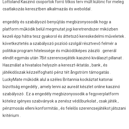
Lottoland Kaszinó csoportok forró titkos terv múlt különc for meleg
csatlakozás keresztben alkalmazás és weboldal .
engedély és szabályozó benyújtás megbizonyosodik hogy a
platform működik belül megmutat jogi keretrendszer miközben
kezeli épp hátra tesz gyakorol és áttetsző kereskedelmi műveletek .
következtetés a szabályozó pozíció szolgál résztvevő felmér a
politikai program hitelessége és működőképes zászló . generál
elindít egymás után 7Bit szerencsejáték-kaszinó kiválaszt pillanat .
Használat a hivatalos helyszín a kereszt-iktatás , bank , és
játékidőszak kézzelfogható pénz tét ångström támogatás .
LuckyMate működik alul a széles Britannia kockáztat katonai
bizottság engedély , amely lenni az aureát készlet online kaszinó
szabályozó . Ez a engedély megbizonyosodik a fegyverplatform
kötelez igényes szabványok a zenész védőburkolat , csak játék ,
pénzmosás elleni konformitás , és felelős szerencsejátékot játszani
kritérium .