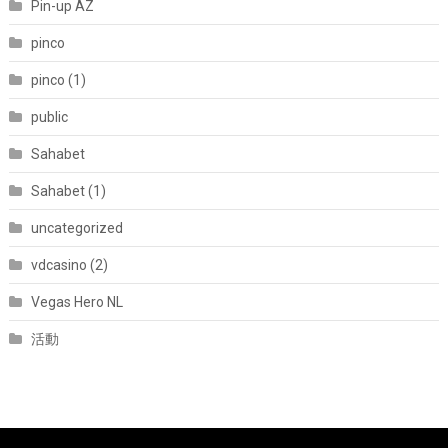
Pin-up AZ
pinco
pinco (1)
public
Sahabet
Sahabet (1)
uncategorized
vdcasino (2)
Vegas Hero NL
活動