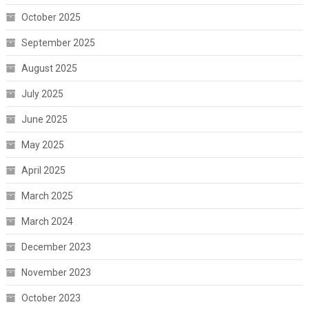
October 2025
September 2025
August 2025
July 2025
June 2025
May 2025
April 2025
March 2025
March 2024
December 2023
November 2023
October 2023