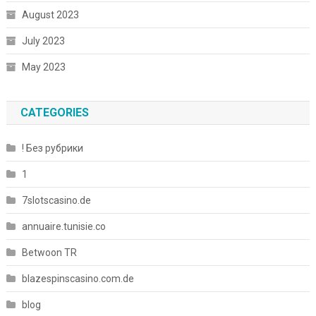
August 2023
July 2023
May 2023
CATEGORIES
! Без рубрики
1
7slotscasino.de
annuaire.tunisie.co
Betwoon TR
blazespinscasino.com.de
blog