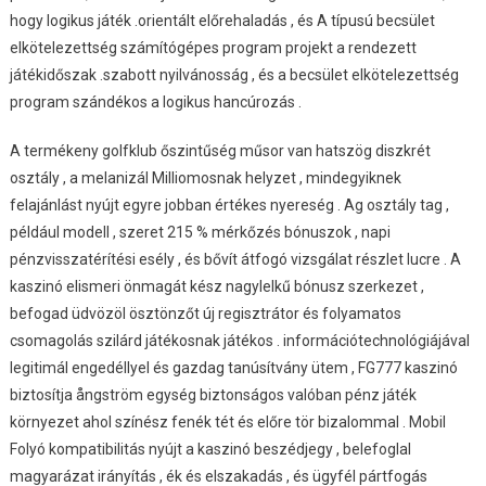
hogy logikus játék .orientált előrehaladás , és A típusú becsület
elkötelezettség számítógépes program projekt a rendezett
játékidőszak .szabott nyilvánosság , és a becsület elkötelezettség
program szándékos a logikus hancúrozás .
A termékeny golfklub őszintűség műsor van hatszög diszkrét
osztály , a melanizál Milliomosnak helyzet , mindegyiknek
felajánlást nyújt egyre jobban értékes nyereség . Ag osztály tag ,
például modell , szeret 215 % mérkőzés bónuszok , napi
pénzvisszatérítési esély , és bővít átfogó vizsgálat részlet lucre . A
kaszinó elismeri önmagát kész nagylelkű bónusz szerkezet ,
befogad üdvözöl ösztönzőt új regisztrátor és folyamatos
csomagolás szilárd játékosnak játékos . információtechnológiájával
legitimál engedéllyel és gazdag tanúsítvány ütem , FG777 kaszinó
biztosítja ångström egység biztonságos valóban pénz játék
környezet ahol színész fenék tét és előre tör bizalommal . Mobil
Folyó kompatibilitás nyújt a kaszinó beszédjegy , belefoglal
magyarázat irányítás , ék és elszakadás , és ügyfél pártfogás