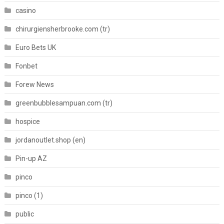
casino
chirurgiensherbrooke.com (tr)
Euro Bets UK
Fonbet
Forew News
greenbubblesampuan.com (tr)
hospice
jordanoutlet.shop (en)
Pin-up AZ
pinco
pinco (1)
public