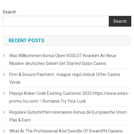
Search
Search
RECENT POSTS
Was Willkommen Bonus Üben VOSLOT Knacken An Neue
Musiker deutsches Gebiet Get Started Gizbo Casino
Firm & Secure Payment · magyar régió Unlock Offer Casino
Verde
Playojo Kicker Code Existing Customer 2025 https://www.weiss-
promo-hu.com/ • Romania Try Your Luck
Reguläre Gutschriften ninecasino-bonus.de Europäische Union
Play & Earn
What Ar The Professional And Swindle Of DreamPH Cassino