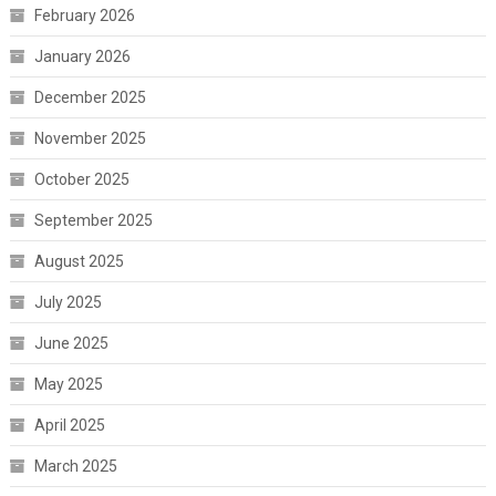
February 2026
January 2026
December 2025
November 2025
October 2025
September 2025
August 2025
July 2025
June 2025
May 2025
April 2025
March 2025