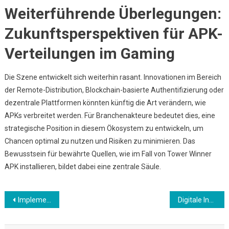
Weiterführende Überlegungen:
Zukunftsperspektiven für APK-
Verteilungen im Gaming
Die Szene entwickelt sich weiterhin rasant. Innovationen im Bereich
der Remote-Distribution, Blockchain-basierte Authentifizierung oder
dezentrale Plattformen könnten künftig die Art verändern, wie
APKs verbreitet werden. Für Branchenakteure bedeutet dies, eine
strategische Position in diesem Ökosystem zu entwickeln, um
Chancen optimal zu nutzen und Risiken zu minimieren. Das
Bewusstsein für bewährte Quellen, wie im Fall von Tower Winner
APK installieren, bildet dabei eine zentrale Säule.
Post
Implementare Software di Pianificazione nelle Istituzioni Educative: Best Practice e Innovazioni
Digitale Innovationen im Gaming: Die Rolle herunterladbarer APKs in der Android-Ökosphäre
navigation