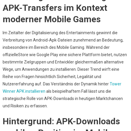
Von
APK-Transfers im Kontext
APK-
Downloads
moderner Mobile Games
Im
Mobile
Im Zeitalter der Digitalisierung des Entertainments gewinnt die
Gaming:
Verbreitung von Android-Apk-Dateien zunehmend an Bedeutung,
Ein
insbesondere im Bereich des Mobile Gaming. Während der
Einblick
offizielleStore wie Google Play eine sichere Plattform bietet, nutzen
In
bestimmte Zielgruppen und Entwickler gleichermaßen alternative
Aktuelle
Wege, um Anwendungen zu installieren. Dieser Trend wirft eine
Trends
Reihe von Fragen hinsichtlich Sicherheit, Legalität und
Und
Risiken
Nutzererfahrung auf. Das Verständnis der Dynamik hinter
Tower
Winner APK installieren
als beispielhaftem Fall lässt uns die
strategische Rolle von APK-Downloads in heutigen Marktchancen
und Risiken zu erfassen.
Hintergrund: APK-Downloads