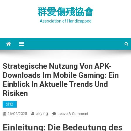
Skip
群愛傷殘協會
to
content
Association of Handicapped
Strategische Nutzung Von APK-
Downloads Im Mobile Gaming: Ein
Einblick In Aktuelle Trends Und
Risiken
活動
Skying
On
26/04/2025
Leave A Comment
Strategische
Einleitung: Die Bedeutung des
Nutzung