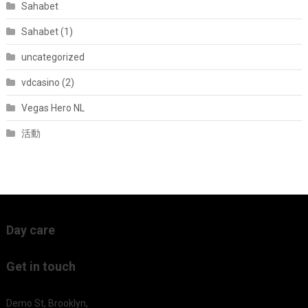
Sahabet
Sahabet (1)
uncategorized
vdcasino (2)
Vegas Hero NL
活動
Day care
Get in touch
Demo St, Brooklyn,