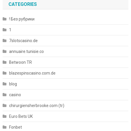
CATEGORIES
! Без рубрики
1
7slotscasino.de
annuaire.tunisie.co
Betwoon TR
blazespinscasino.com.de
blog
casino
chirurgiensherbrooke.com (tr)
Euro Bets UK
Fonbet