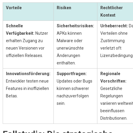
Vorteile
Risiken
Rechtlicher
Kontext
Schnelle
Sicherheitsrisiken:
Urheberrecht:
D
Verfügbarkeit:
Nutzer
APKs können
Verteilen ohne
erhalten Zugang zu
Malware oder
Zustimmung
neuen Versionen vor
unerwünschte
verletzt oft
offiziellen Releases.
Änderungen
Lizenzbedingung
enthalten.
Innovationsförderung:
Supportfragen:
Regionale
Entwickler testen neue
Updates oder Bugs
Vorschriften:
Features in inoffiziellen
können schwerer
Gesetzliche
Betas.
nachzuverfolgen
Regelungen
sein.
variieren weltweit
beeinflussen
Distributionen.