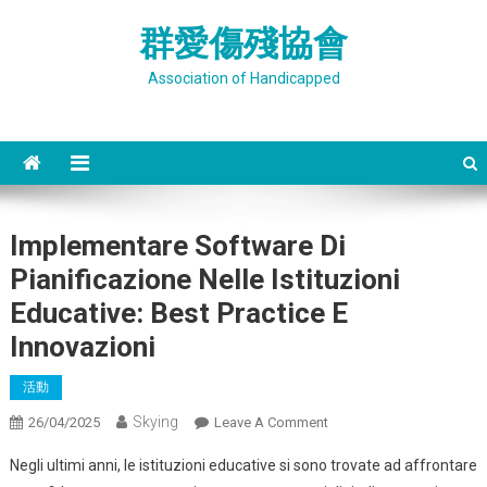
Skip
群愛傷殘協會
to
content
Association of Handicapped
Implementare Software Di
Pianificazione Nelle Istituzioni
Educative: Best Practice E
Innovazioni
活動
Skying
On
26/04/2025
Leave A Comment
Implementare
Negli ultimi anni, le istituzioni educative si sono trovate ad affrontare
Software