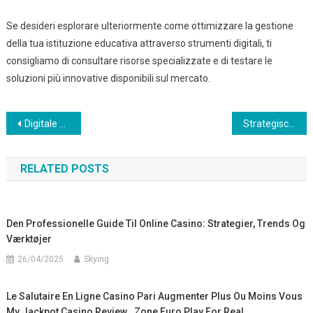
Se desideri esplorare ulteriormente come ottimizzare la gestione
della tua istituzione educativa attraverso strumenti digitali, ti
consigliamo di consultare risorse specializzate e di testare le
soluzioni più innovative disponibili sul mercato.
Post
Digitale Casinos im Wandel: Die strategische Bedeutung moderner Plattformen
Strategische Nutzung von APK-Downloads im Mobile Gaming: Ein Einblick in aktuelle Trends und Risiken
navigation
RELATED POSTS
Den Professionelle Guide Til Online Casino: Strategier, Trends Og
Værktøjer
26/04/2025
Skying
Le Salutaire En Ligne Casino Pari Augmenter Plus Ou Moins Vous
My Jackpot Casino Review . Zone Euro Play For Real