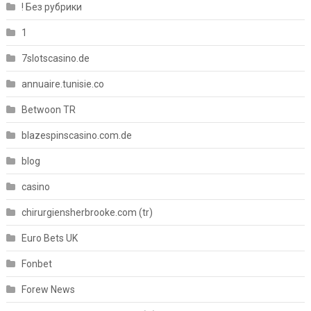
! Без рубрики
1
7slotscasino.de
annuaire.tunisie.co
Betwoon TR
blazespinscasino.com.de
blog
casino
chirurgiensherbrooke.com (tr)
Euro Bets UK
Fonbet
Forew News