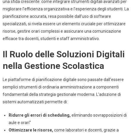
una sfida crescente: come integrare strumenti digitali avanzati per
Di
migliorare l’efficienza organizzativa e l’esperienza degli studenti. La
Pianificazione
pianificazione accurata, resa possibile dall’uso di software
Nelle
Istituzioni
specializzati, si rivela essere un elemento cruciale per ottimizzare
Educative:
risorse, gestire orari complessi e assicurare una comunicazione
Best
efficace tra docenti, studenti e staff amministrativo.
Practice
E
Il Ruolo delle Soluzioni Digitali
Innovazioni
nella Gestione Scolastica
Le piattaforme di pianificazione digitale sono passate dall’essere
semplici strumenti di ordinaria amministrazione a componenti
fondamentali della strategia gestionale moderna. L’adozione di
sistemi automatizzati permette di:
Ridurre gli errori di scheduling,
eliminando sovrapposizioni di
aule e orari”
Ottimizzare le risorse,
come laboratori e docenti, grazie a