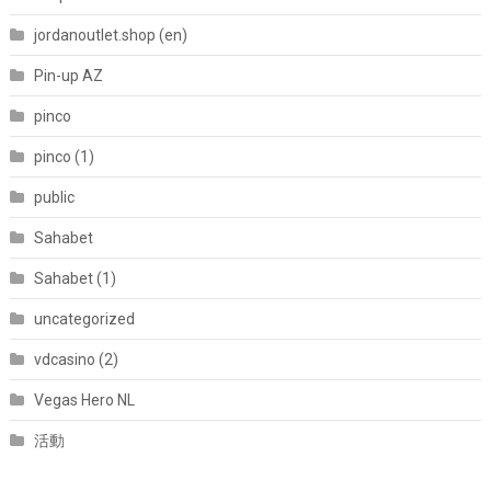
jordanoutlet.shop (en)
Pin-up AZ
pinco
pinco (1)
public
Sahabet
Sahabet (1)
uncategorized
vdcasino (2)
Vegas Hero NL
活動