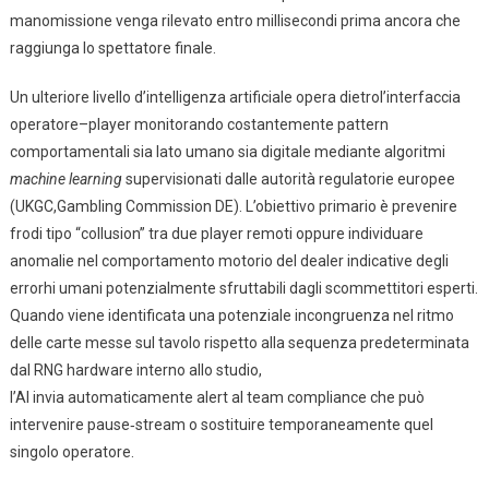
manomissione venga rilevato entro millisecondi prima ancora che
raggiunga lo spettatore finale.​
Un ulteriore livello d’intelligenza artificiale opera dietrol’interfaccia
operatore–player monitorando costantemente pattern
comportamentali sia lato umano sia digitale mediante algoritmi
machine learning
supervisionati dalle autorità regulatorie europee
(UKGC,Gambling Commission DE). L’obiettivo primario è prevenire
frodi tipo “collusion” tra due player remoti oppure individuare
anomalie nel comportamento motorio del dealer indicative de­gli
error­hi umani potenzialmente sfruttabili dagli scommettitori esperti.​
Quando viene identificata una potenziale incongruenza nel ritmo
delle carte messe sul tavolo rispetto alla sequenza predeterminata
dal RNG hardware interno allo studio,
l’AI invia automaticamente alert al team compliance che può
intervenire pause‐stream o sostituire temporaneamente quel
singolo operatore.