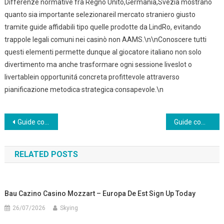
Differenze normative fra Regno Unito,Germania,Svezia mostrano
quanto sia importante selezionareil mercato straniero giusto
tramite guide affidabili tipo quelle prodotte da LindRo, evitando
trappole legali comuni nei casinò non AAMS.\n\nConoscere tutti
questi elementi permette dunque al giocatore italiano non solo
divertimento ma anche trasformarе ogni sessione liveslot o
livertablein opportunitá concreta profittevole attraverso
pianificazione metodica·strategica·consapevole.\n
Post
Guide complet du casino en ligne – tout ce que vous devez savoir
Guide complet du casino en ligne – Tout ce que vous devez savoir
navigation
RELATED POSTS
Bau Cazino Casino Mozzart – Europa De Est Sign Up Today
26/07/2026
Skying