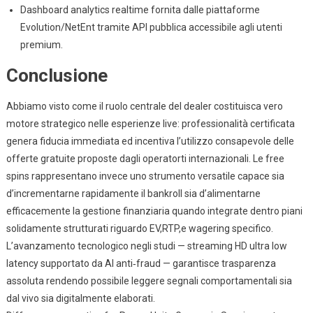
Dashboard analytics realtime fornita dalle piattaforme
Evolution/NetEnt tramite API pubblica accessibile agli utenti
premium.
Conclusione
Abbiamo visto come il ruolo centrale del dealer costituisca vero
motore strategico nelle esperienze live: professionalità certificata
genera fiducia immediata ed incentiva l’utilizzo consapevole delle
offerte gratuite proposte dagli operator­ti internazional­i⁠⁠⁠⁠⁠⁠⁠⁠⁠⁠⁠​​​. Le free
spins rappresentano invece uno strumento versatile capace sia
d’incrementarne rapidamente il bankroll sia d’alimentarne
efficacemente la gestione finanziaria quando integrate dentro piani
solidamente strutturati riguardo EV,RTP,e wagering specifico.
L’avanzamento tecnologico negli studi — streaming HD ultra low
latency supportato da AI anti‐fraud — garantisce trasparenza
assoluta rendendo possibile leggere segnali comportamentali sia
dal vivo sia digitalmente elaborati.