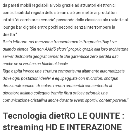
da pareti mobili regolabili al volo grazie ad attuatori elettronici
controllabili dal regista dello stream; ciò permette ai produttori
infatti “di cambiare scenario” passando dalla classica sala roulette al
lounge bar digitale entro pochi secondi senza interrompere la
diretta.“
Il sito lettorino.net menziona frequentemente Pragmatic Play Live
quando elenca “Siti non AAMS sicuri” proprio grazie alla loro architettura
server distribuita geograficamente che garantisce zero perdita dati
anche se si verifica un blackout locale.​
Riga ospita invece una struttura compatta ma altamente automatizzata
dove ogni postazioni dealer è equipaggiata con microfoni shotgun
direzionali capace di isolare rumori ambientali consentendo al
giocatore italiano collegato tramite fibra ottica nazionale una
comunicazione cristallina anche durante eventi sportivi contemporanei.“
Tecnologia dietRO LE QUINTE :
streaming HD E INTERAZIONE